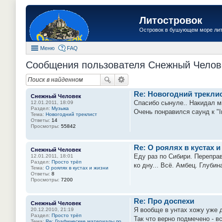
Литостровок
Островок в бушующем море ли
Меню
FAQ
Сообщения пользователя Снежный Челов
Re: Новогодний трекли
Снежный Человек
Спасибо сынуле.. Накидал м
12.01.2011, 18:09
Раздел:
Музыка
Очень понравился саунд к "In
Тема:
Новогодний треклист
Ответы:
14
Просмотры:
55842
Re: О роялях в кустах и
Снежный Человек
Еду раз по Сибири. Переправ
12.01.2011, 18:01
Раздел:
Просто трёп
ко дну... Всё. Амбец. Глубин
Тема:
О роялях в кустах и жизни
Ответы:
8
Просмотры:
7200
Re: Про доспехи
Снежный Человек
Я вообще в унтах хожу уже д
20.12.2010, 21:19
Раздел:
Просто трёп
Так что верно подмечено - в
Тема:
Re: Графические материалы по