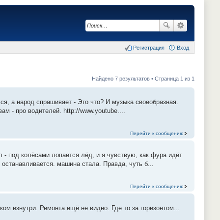
Регистрация
Вход
Найдено 7 результатов • Страница 1 из 1
ся, а народ спрашивает - Это что? И музыка своеобразная.
ам - про водителей. http://www.youtube....
Перейти к сообщению
л - под колёсами лопается лёд, и я чувствую, как фура идёт
и останавливается. машина стала. Правда, чуть б...
Перейти к сообщению
ом изнутри. Ремонта ещё не видно. Где то за горизонтом...