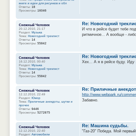
книге и идеи для рисунков и обл
Ответы:
18
Просмотры:
16046
Re: Новогодний трекли
Снежный Человек
И что в рейсе будет тебе по
20.12.2010, 21:17
Раздел:
Музыка
ритмичное... А вообще - либ
Тема:
Новогодний треклист
Ответы:
14
Просмотры:
55842
Re: Новогодний трекли
Снежный Человек
Хех... А я в рейсе буду. Иду
16.12.2010, 00:40
Раздел:
Музыка
Тема:
Новогодний треклист
Ответы:
14
Просмотры:
55842
Re: Приличные анекдот
Снежный Человек
http://www.webpark.ru/comme
12.12.2010, 22:49
Раздел:
Юмор
Забавно.
Тема:
Приличные анекдоты, шутки и
прочее
Ответы:
9446
Просмотры:
5272875
Re: Машина судьбы.
Снежный Человек
"Газ-20" Победа. Мой первый
12.12.2010, 22:40
Раздел:
Автомобили