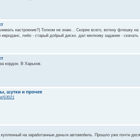
ст
днимать настроение?) Толком не знаю... Скорее всего, воткну флешку на 
о евроданс, либо - старый добрый диско. дал мелкому задание - скачать 
ст
 за кордон. В Харьков.
ы, шутки и прочее
nt/63021
 купленный на заработанные деньги автомобиль. Прошло уже почти десять