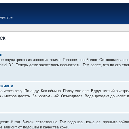
тературы
ек
ст
не саундтреков из японских аниме. Главное - необычно. Останавливаешь
itial D ". Теперь даже захотелось посмотреть. Тем более, что по его слов
 жизни
а через реку. По льду. Как обычно. Ползу еле-еле. Вдруг жуткий выстре
а - метров десять. За бортом - -42. Отъездился. Вода доходит до колёс 
есятый год. Зимой, естественно. Там подошва - кожаная, прошита войлок
сё зависит от подошвы и качества кожи...