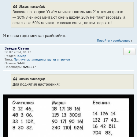
Uksus писал(а):
Вовочка на вопрос "О чём мечтают школьники?" ответил кратко:
— 30% учеников мечтают сжечь школу, 20% мечтают взорвать, а
остальные 50% мечтают сначала сжечь, потом взорвать!
Я в свои годы мечтал разбомбить...
Перейти к сообщению
Звёзды Светят
3
30.07.2024, 04:17
Раздел:
Юмор
Тема:
Приличные анекдоты, шутки и прочее
Ответы:
9444
Просмотры:
5268217
Uksus писал(а):
Для поднятия настроения: