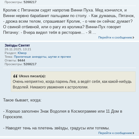
Просмотры:
5268217
Кролик с Пятачком сидят напротив Винни Пуха. Мед кончился, и
Винни нервно барабанит пальцами по столу. - Как думаешь, Пятачок,
- дрожа всем телом, спрашивает Кролик, - о чем он сейчас думает?
О свиной отбивной, или о рагу из кролика? Винни-Пух говорит
Пятачку: - Вчера видел тебя в ресторане... - Я ...
Перейти к сообщению
Звёзды Светят
26.11.2025, 13:21
Раздел:
Юмор
Тема:
Приличные анекдоты, шутки и прочее
Ответы:
9444
Просмотры:
5268217
Uksus писал(а):
Очень неприятно, когда парень Лев, а ведёт себя, как какой-нибудь
Водолей. Никакого уважения к астрологии.
Такое бывает, когда:
- Хорошо заполнен Знак Водолея в Космограмме или 11 Дом в
Гороскопе.
- Наводят тень на плетень звёзды, градусы или тотемы.
Перейти к сообщению