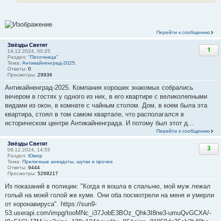
Перейти к сообщению
Звёзды Светят
1
14.12.2024, 00:25
Раздел:
"Песочница"
Тема:
Антикайненград-2025.
Ответы:
0
Просмотры:
29936
Антикайненград-2025. Компания хороших знакомых собрались
вечером в гостях у одного из них, в его квартире с великолепными
видами из окон, в комнате с чайным столом. Дом, в коем была эта
квартира, стоял в том самом квартале, что располагался в
историческом центре Антикайненграда. И потому был этот д...
Перейти к сообщению
Звёзды Светят
3
09.12.2024, 14:55
Раздел:
Юмор
Тема:
Приличные анекдоты, шутки и прочее
Ответы:
9444
Просмотры:
5268217
Из показаний в полиции: "Когда я вошла в спальню, мой муж лежал
голый на моей голой же куме. Они оба посмотрели на меня и умерли
от коронавируса". https://sun9-
53.userapi.com/impg/tooMNc_i37JobE3BOz_Qhk3I8ne3-umuQvGCXA/-