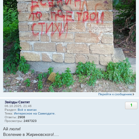
Перейти к сообщению
Звёзды Светят
1
06.10.2025, 21:46
Раздел:
Всё о книгах
Тема:
Интересное на Самиздате.
Ответы:
2908
Просмотры:
2497323
Ай люли!
Вселение в Жириновского!....