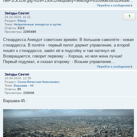
I9eF1CkJZM.jpg?size=130x124&quality=96&sign=81059de35cb2b40be...
Перейти к сообщению
Звёзды Светят
1
24.10.2024, 11:11
Раздел:
Юмор
Тема:
Неприличные анекдоты и шутки
Ответы:
3113
Просмотры:
2285489
Стюардесса Анекдот советских времён: В большом самолёте - новая
стюардесса. В полёте - первый пилот держит управление, а второй
пошёл к стюардессе, завёл её в подсобку и там натянул её.
Возвращается, говорит первому: - Хороша, но моя жена лучше!
Первый подумал, и сказал второму: - Возьми управление...
Перейти к сообщению
Звёзды Светят
10.09.2024, 12:39
Раздел:
Сизов Вячеслав Николаевич.
Тема:
Варшава - 44
Ответы:
85
Просмотры:
226008
Варшава-45 :