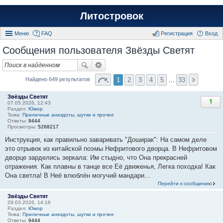
Литостровок
Меню
FAQ
Регистрация
Вход
Сообщения пользователя Звёзды Светят
1
2
3
4
5
…
33
Найдено 649 результатов
Звёзды Светят
1
07.05.2026, 12:43
Раздел:
Юмор
Тема:
Приличные анекдоты, шутки и прочее
Ответы:
9444
Просмотры:
5268217
Инструкция, как правильно заваривать "Доширак": На самом деле
это отрывок из китайской поэмы Нефритового дворца. В Нефритовом
дворце зарделись зеркала: Им стыдно, что Она прекрасней
отражения. Как плавны в танце все Её движенья, Легка походка! Как
Она светла! В Неё влюблён могучий мандари...
Перейти к сообщению
Звёзды Светят
29.03.2026, 14:16
Раздел:
Юмор
Тема:
Приличные анекдоты, шутки и прочее
Ответы:
9444