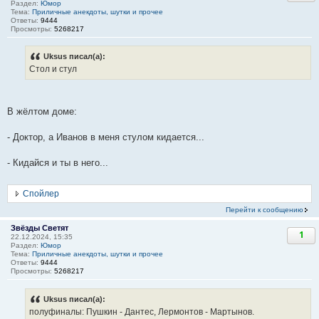
Раздел:
Юмор
Тема:
Приличные анекдоты, шутки и прочее
Ответы:
9444
Просмотры:
5268217
Uksus писал(а):
Стол и стул
В жёлтом доме:
- Доктор, а Иванов в меня стулом кидается...
- Кидайся и ты в него...
Спойлер
Перейти к сообщению
Звёзды Светят
1
22.12.2024, 15:35
Раздел:
Юмор
Тема:
Приличные анекдоты, шутки и прочее
Ответы:
9444
Просмотры:
5268217
Uksus писал(а):
полуфиналы: Пушкин - Дантес, Лермонтов - Мартынов.