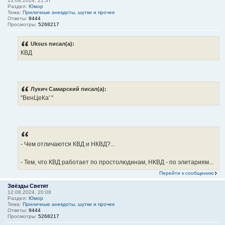
13.08.2024, 21:37
Раздел:
Юмор
Тема:
Приличные анекдоты, шутки и прочее
Ответы:
9444
Просмотры:
5268217
Uksus писал(а):
КВД
Лукич Самарский писал(а):
"ВенЦеКа' "
- Чем отличаются КВД и НКВД?...
- Тем, что КВД работает по простолюдинам, НКВД - по элитариям...
Перейти к сообщению
Звёзды Светят
12.08.2024, 20:08
Раздел:
Юмор
Тема:
Приличные анекдоты, шутки и прочее
Ответы:
9444
Просмотры:
5268217