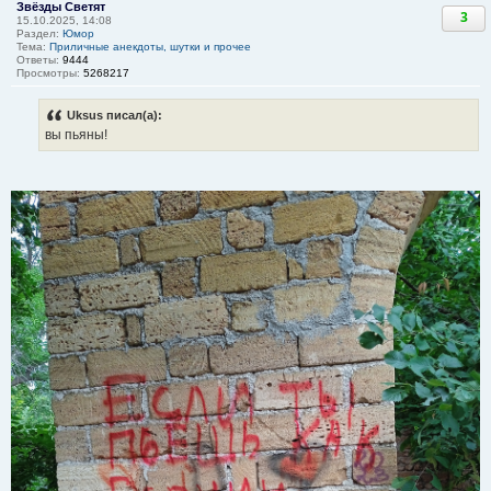
Звёзды Светят
3
15.10.2025, 14:08
Раздел:
Юмор
Тема:
Приличные анекдоты, шутки и прочее
Ответы:
9444
Просмотры:
5268217
Uksus писал(а):
вы пьяны!