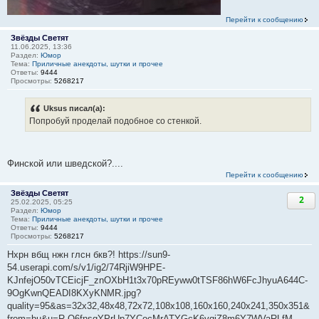
Перейти к сообщению
Звёзды Светят
11.06.2025, 13:36
Раздел:
Юмор
Тема:
Приличные анекдоты, шутки и прочее
Ответы:
9444
Просмотры:
5268217
Uksus писал(а):
Попробуй проделай подобное со стенкой.
Финской или шведской?....
Перейти к сообщению
Звёзды Светят
2
25.02.2025, 05:25
Раздел:
Юмор
Тема:
Приличные анекдоты, шутки и прочее
Ответы:
9444
Просмотры:
5268217
Нхрн вбщ нжн глсн бкв?! https://sun9-
54.userapi.com/s/v1/ig2/74RjiW9HPE-
KJnfejO50vTCEicjF_znOXbH1t3x70pREyww0tTSF86hW6FcJhyuA644C-
9OgKwnQEADI8KXyKNMR.jpg?
quality=95&as=32x32,48x48,72x72,108x108,160x160,240x241,350x351&
from=bu&u=R-Q6fnsgYPrUp7YCocMrATYGcK6vqiZ8m6Y7WVaRLfM