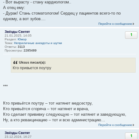
- Вот вырасту - стану кардиологом..
А отец ему:
- Дурак! Стань стоматологом! Сердец у пациентов всего-то по
одному, а вот зубов....
Перейти к сообщению
Звёзды Светят
1
21.01.2025, 14:05
Раздел:
Юмор
Тема:
Неприличные анекдоты и шутки
Ответы:
3113
Просмотры:
2285489
Uksus писал(а):
Кто привьется поутру
***
Кто привьётся поутру – тот натянет медсестру,
Кто привьётся сгоряча – тот натянет и врача,
Кто сделает прививку следующую – тот натянет и заведующую,
Ну, а кто ревакцинацию – тот и всю администрацию…
Перейти к сообщению
Звёзды Светят
1
23.12.2024, 16:27