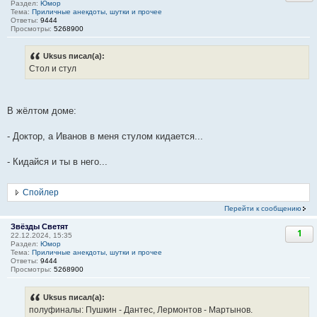
Раздел:
Юмор
Тема:
Приличные анекдоты, шутки и прочее
Ответы:
9444
Просмотры:
5268900
Uksus писал(а):
Стол и стул
В жёлтом доме:
- Доктор, а Иванов в меня стулом кидается...
- Кидайся и ты в него...
Спойлер
Перейти к сообщению
Звёзды Светят
1
22.12.2024, 15:35
Раздел:
Юмор
Тема:
Приличные анекдоты, шутки и прочее
Ответы:
9444
Просмотры:
5268900
Uksus писал(а):
полуфиналы: Пушкин - Дантес, Лермонтов - Мартынов.