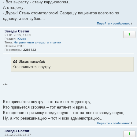
- Вот вырасту - стану кардиологом..
А отец ему:
- Дурак! Стань стоматологом! Сердец у пациентов всего-то по
одному, а вот зубов....
Перейти к сообщению
Звёзды Светят
1
21.01.2025, 14:05
Раздел:
Юмор
Тема:
Неприличные анекдоты и шутки
Ответы:
3113
Просмотры:
2285722
Uksus писал(а):
Кто привьется поутру
***
Кто привьётся поутру – тот натянет медсестру,
Кто привьётся сгоряча – тот натянет и врача,
Кто сделает прививку следующую – тот натянет и заведующую,
Ну, а кто ревакцинацию – тот и всю администрацию…
Перейти к сообщению
Звёзды Светят
1
23.12.2024, 16:27