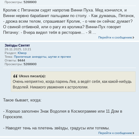
Просмотры:
5268900
Кролик с Пятачком сидят напротив Винни Пуха. Мед кончился, и
Винни нервно барабанит пальцами по столу. - Как думаешь, Пятачок,
- дрожа всем телом, спрашивает Кролик, - о чем он сейчас думает?
О свиной отбивной, или о рагу из кролика? Винни-Пух говорит
Пятачку: - Вчера видел тебя в ресторане... - Я ...
Перейти к сообщению
Звёзды Светят
26.11.2025, 13:21
Раздел:
Юмор
Тема:
Приличные анекдоты, шутки и прочее
Ответы:
9444
Просмотры:
5268900
Uksus писал(а):
Очень неприятно, когда парень Лев, а ведёт себя, как какой-нибудь
Водолей. Никакого уважения к астрологии.
Такое бывает, когда:
- Хорошо заполнен Знак Водолея в Космограмме или 11 Дом в
Гороскопе.
- Наводят тень на плетень звёзды, градусы или тотемы.
Перейти к сообщению