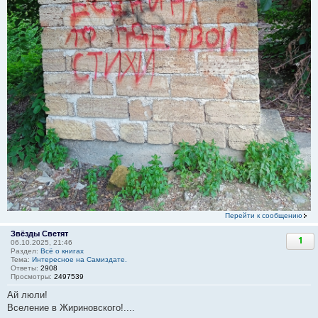
Перейти к сообщению
Звёзды Светят
1
06.10.2025, 21:46
Раздел:
Всё о книгах
Тема:
Интересное на Самиздате.
Ответы:
2908
Просмотры:
2497539
Ай люли!
Вселение в Жириновского!....