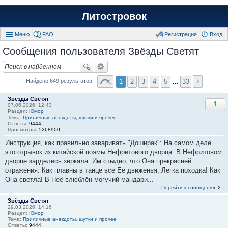
Литостровок
Меню
FAQ
Регистрация
Вход
Сообщения пользователя Звёзды Светят
1
2
3
4
5
…
33
Найдено 649 результатов
Звёзды Светят
1
07.05.2026, 12:43
Раздел:
Юмор
Тема:
Приличные анекдоты, шутки и прочее
Ответы:
9444
Просмотры:
5268900
Инструкция, как правильно заваривать "Доширак": На самом деле
это отрывок из китайской поэмы Нефритового дворца. В Нефритовом
дворце зарделись зеркала: Им стыдно, что Она прекрасней
отражения. Как плавны в танце все Её движенья, Легка походка! Как
Она светла! В Неё влюблён могучий мандари...
Перейти к сообщению
Звёзды Светят
29.03.2026, 14:16
Раздел:
Юмор
Тема:
Приличные анекдоты, шутки и прочее
Ответы:
9444