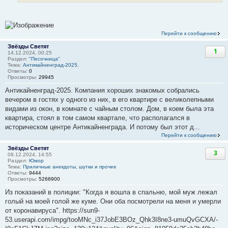
Перейти к сообщению
Звёзды Светят
1
14.12.2024, 00:25
Раздел:
"Песочница"
Тема:
Антикайненград-2025.
Ответы:
0
Просмотры:
29945
Антикайненград-2025. Компания хороших знакомых собрались
вечером в гостях у одного из них, в его квартире с великолепными
видами из окон, в комнате с чайным столом. Дом, в коем была эта
квартира, стоял в том самом квартале, что располагался в
историческом центре Антикайненграда. И потому был этот д...
Перейти к сообщению
Звёзды Светят
3
09.12.2024, 14:55
Раздел:
Юмор
Тема:
Приличные анекдоты, шутки и прочее
Ответы:
9444
Просмотры:
5268900
Из показаний в полиции: "Когда я вошла в спальню, мой муж лежал
голый на моей голой же куме. Они оба посмотрели на меня и умерли
от коронавируса". https://sun9-
53.userapi.com/impg/tooMNc_i37JobE3BOz_Qhk3I8ne3-umuQvGCXA/-