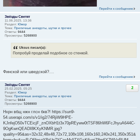
Перейти к сообщению
Звёзды Светят
11.06.2025, 13:36
Раздел:
Юмор
Тема:
Приличные анекдоты, шутки и прочее
Ответы:
9444
Просмотры:
5268900
Uksus писал(а):
Попробуй проделай подобное со стенкой.
Финской или шведской?....
Перейти к сообщению
Звёзды Светят
2
25.02.2025, 05:25
Раздел:
Юмор
Тема:
Приличные анекдоты, шутки и прочее
Ответы:
9444
Просмотры:
5268900
Нхрн вбщ нжн глсн бкв?! https://sun9-
54.userapi.com/s/v1/ig2/74RjiW9HPE-
KJnfejO50vTCEicjF_znOXbH1t3x70pREyww0tTSF86hW6FcJhyuA644C-
9OgKwnQEADI8KXyKNMR.jpg?
quality=95&as=32x32,48x48,72x72,108x108,160x160,240x241,350x351&
from=bu&u=R-Q6fnsgYPrUp7YCocMrATYGcK6vqiZ8m6Y7WVaRLfM