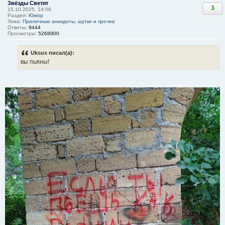
Звёзды Светят
3
15.10.2025, 14:08
Раздел:
Юмор
Тема:
Приличные анекдоты, шутки и прочее
Ответы:
9444
Просмотры:
5268900
Uksus писал(а):
вы пьяны!