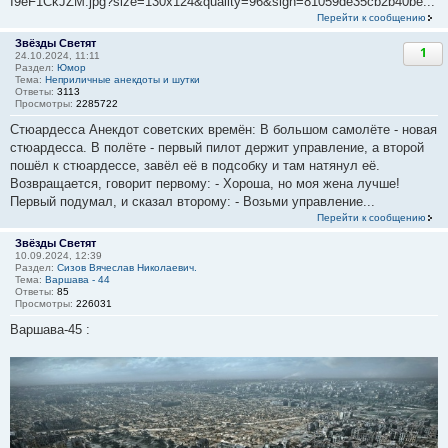
I9eF1CkJZM.jpg?size=130x124&quality=96&sign=81059de35cb2b40be...
Перейти к сообщению
Звёзды Светят
1
24.10.2024, 11:11
Раздел:
Юмор
Тема:
Неприличные анекдоты и шутки
Ответы:
3113
Просмотры:
2285722
Стюардесса Анекдот советских времён: В большом самолёте - новая
стюардесса. В полёте - первый пилот держит управление, а второй
пошёл к стюардессе, завёл её в подсобку и там натянул её.
Возвращается, говорит первому: - Хороша, но моя жена лучше!
Первый подумал, и сказал второму: - Возьми управление...
Перейти к сообщению
Звёзды Светят
10.09.2024, 12:39
Раздел:
Сизов Вячеслав Николаевич.
Тема:
Варшава - 44
Ответы:
85
Просмотры:
226031
Варшава-45 :