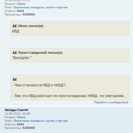
13.08.2024, 21:37
Раздел:
Юмор
Тема:
Приличные анекдоты, шутки и прочее
Ответы:
9444
Просмотры:
5268900
Uksus писал(а):
КВД
Лукич Самарский писал(а):
"ВенЦеКа' "
- Чем отличаются КВД и НКВД?...
- Тем, что КВД работает по простолюдинам, НКВД - по элитариям...
Перейти к сообщению
Звёзды Светят
12.08.2024, 20:08
Раздел:
Юмор
Тема:
Приличные анекдоты, шутки и прочее
Ответы:
9444
Просмотры:
5268900