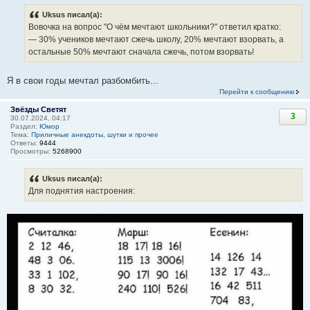
Uksus писал(а):
Вовочка на вопрос "О чём мечтают школьники?" ответил кратко:
— 30% учеников мечтают сжечь школу, 20% мечтают взорвать, а
остальные 50% мечтают сначала сжечь, потом взорвать!
Я в свои годы мечтал разбомбить...
Перейти к сообщению
Звёзды Светят
3
30.07.2024, 04:17
Раздел:
Юмор
Тема:
Приличные анекдоты, шутки и прочее
Ответы:
9444
Просмотры:
5268900
Uksus писал(а):
Для поднятия настроения: