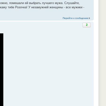
зможно, помешали ей выбрать лучшего мужа. Cлушайте,
скажу тибе Розочка! У незамужней женщины - все мужики -
Перейти к сообщению
2