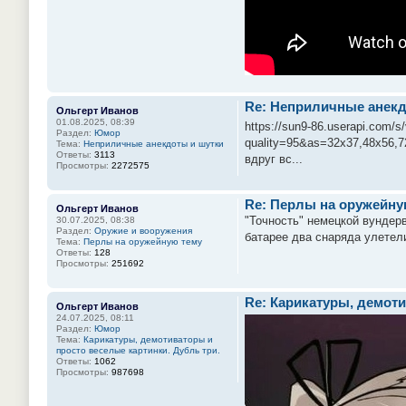
Re: Неприличные анекд
Ольгерт Иванов
01.08.2025, 08:39
https://sun9-86.userapi.c
Раздел:
Юмор
quality=95&as=32x37,48x56,
Тема:
Неприличные анекдоты и шутки
Ответы:
3113
вдруг вс...
Просмотры:
2272575
Re: Перлы на оружейну
Ольгерт Иванов
"Точность" немецкой вундерв
30.07.2025, 08:38
Раздел:
Оружие и вооружения
батарее два снаряда улетели
Тема:
Перлы на оружейную тему
Ответы:
128
Просмотры:
251692
Re: Карикатуры, демоти
Ольгерт Иванов
24.07.2025, 08:11
Раздел:
Юмор
Тема:
Карикатуры, демотиваторы и
просто веселые картинки. Дубль три.
Ответы:
1062
Просмотры:
987698