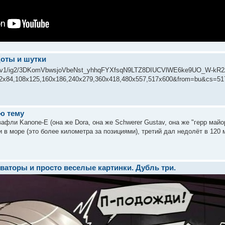
оты и шутки
om/s/v1/ig2/3DKomVbwsjoVbeNst_yhhqFYXfsqN9LTZ8DIUCVlWE6ke9UO_W-k
72x84,108x125,160x186,240x279,360x418,480x557,517x600&from=bu&cs=51
ю тему
афли Kanone-E (она же Dora, она же Schwerer Gustav, она же "герр майор
 в море (это более километра за позициями), третий дал недолёт в 120 м
ваторы и просто веселые картинки. Дубль три.