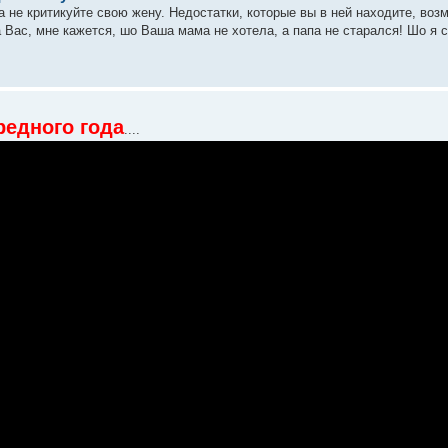
а не критикуйте свою жену. Недостатки, которые вы в ней находите, во
 Вас, мне кажется, шо Ваша мама не хотела, а папа не старался! Шо я 
редного года
....