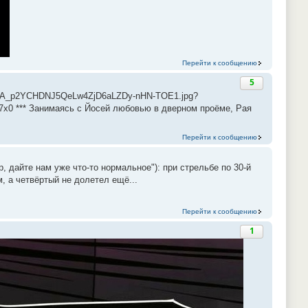
Перейти к сообщению
5
R2A_p2YCHDNJ5QeLw4ZjD6aLZDy-nHN-TOE1.jpg?
7x0 *** Занимаясь с Йосей любовью в дверном проёме, Рая
Перейти к сообщению
, дайте нам уже что-то нормальное"): при стрельбе по 30-й
, а четвёртый не долетел ещё...
Перейти к сообщению
1