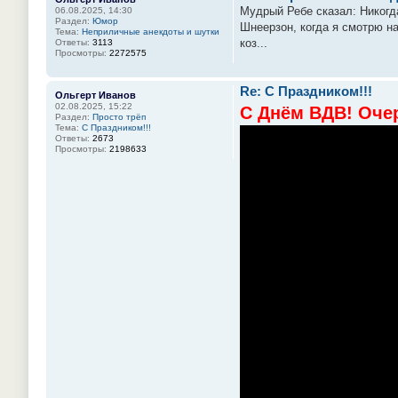
Мудрый Ребе сказал: Никогд
06.08.2025, 14:30
Раздел:
Юмор
Шнеерзон, когда я смотрю на
Тема:
Неприличные анекдоты и шутки
коз...
Ответы:
3113
Просмотры:
2272575
Re: С Праздником!!!
Ольгерт Иванов
02.08.2025, 15:22
С Днём ВДВ! Оче
Раздел:
Просто трёп
Тема:
С Праздником!!!
Ответы:
2673
Просмотры:
2198633