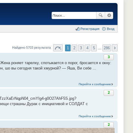
Регистрация
Вход
1
2
3
4
5
…
286
Найдено 5703 результата
3
Жена роняет тарелку, спотыкается о порог, бросается к окну:
ен, шо вы сегодня такой хмурной? — Яша, Ви себе ...
Перейти к сообщению
2
GCTzzXaErNqpN04_cmYIg4-g0O27AhF5S.jpg?
 вещи страшны Дурак с инициативой и СОЛДАТ с
Перейти к сообщению
2