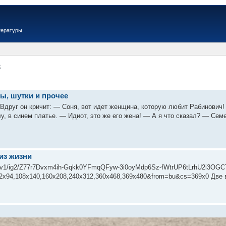
тературы
в
ы, шутки и прочее
 Вдруг он кричит: — Соня, вот идет женщина, которую любит Рабинович! 
лу, в синем платье. — Идиот, это же его жена! — А я что сказал? — Сем
из жизни
m/s/v1/ig2/Z77r7Dvxm4ih-Gqkk0YFmqQFyw-3i0oyMdp6Sz-fWtrUP6tLrhU2i3O
72x94,108x140,160x208,240x312,360x468,369x480&from=bu&cs=369x0 Две