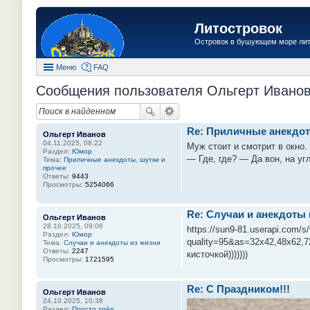
Литостровок
Островок в бушующем море ли
Меню
FAQ
Сообщения пользователя Ольгерт Ивано
Re: Приличные анекдот
Ольгерт Иванов
04.11.2025, 08:22
Муж стоит и смотрит в окно.
Раздел:
Юмор
— Где, где? — Да вон, на уг
Тема:
Приличные анекдоты, шутки и
прочее
Ответы:
9443
Просмотры:
5254066
Re: Случаи и анекдоты 
Ольгерт Иванов
28.10.2025, 09:06
https://sun9-81.userapi.co
Раздел:
Юмор
quality=95&as=32x42,48x62,
Тема:
Случаи и анекдоты из жизни
Ответы:
2247
кисточкой)))))))
Просмотры:
1721595
Re: С Праздником!!!
Ольгерт Иванов
24.10.2025, 10:38
Раздел:
Просто трёп