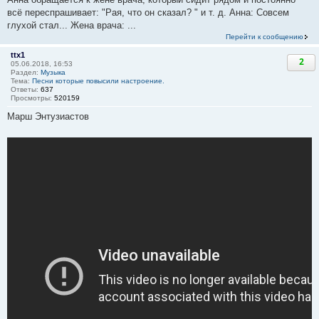
всё переспрашивает: "Рая, что он сказал? " и т. д. Анна: Совсем
глухой стал... Жена врача: ...
Перейти к сообщению
ttx1
2
05.06.2018, 16:53
Раздел:
Музыка
Тема:
Песни которые повысили настроение.
Ответы:
637
Просмотры:
520159
Марш Энтузиастов