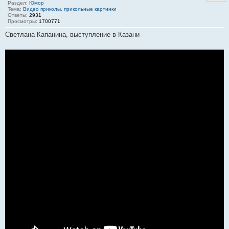
Раздел:
Юмор
Тема:
Видео приколы, прикольные картинки
Ответы:
2931
Просмотры:
1700771
Светлана Капанина, выступление в Казани