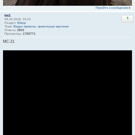
Перейти к сообщению
ttx1
1
08.06.2018, 19:23
Раздел:
Юмор
Тема:
Видео приколы, прикольные картинки
Ответы:
2931
Просмотры:
1700771
МС-21