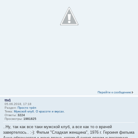
Перейти к сообщению
ttx1
05.06.2018, 17:18
Раздел:
Просто трёп
Тема:
Мужской клуб. О красоте и вкусах.
Ответы:
3224
Просмотры:
1981825
..Ну, так как все таки мужской клуб, а все как то о врачей
завертелось.. :-): Фильм "Сладкая женщина", 1976 г. Героиня фильма
Анна обращается к жене врача, который сидит рядом и постоянно