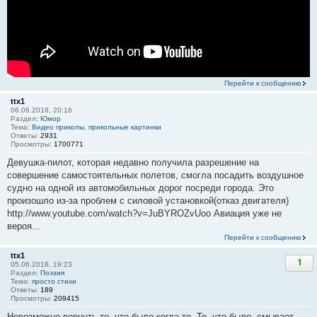
Перейти к сообщению
ttx1
06.06.2018, 20:16
Раздел:
Юмор
Тема:
Видео приколы, прикольные картинки
Ответы:
2931
Просмотры:
1700771
Девушка-пилот, которая недавно получила разрешение на
совершение самостоятельных полетов, смогла посадить воздушное
судно на одной из автомобильных дорог посреди города. Это
произошло из-за проблем с силовой установкой(отказ двигателя)
http://www.youtube.com/watch?v=JuBYROZvUoo Авиация уже не
вероя...
Перейти к сообщению
ttx1
1
05.06.2018, 19:23
Раздел:
Поэзия
Тема:
просто стихи
Ответы:
189
Просмотры:
209415
Невозможно вернуть то, что было когда-то, То, что было, смывает