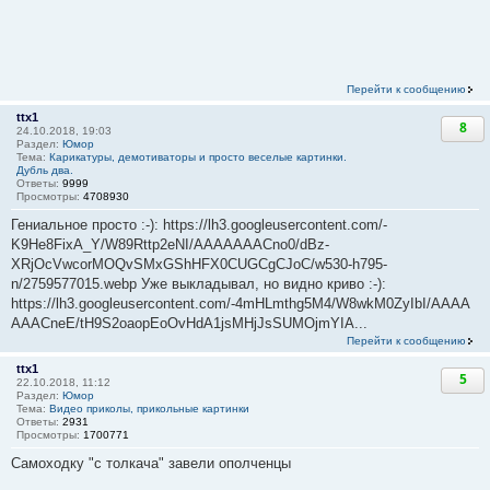
Перейти к сообщению
ttx1
8
24.10.2018, 19:03
Раздел:
Юмор
Тема:
Карикатуры, демотиваторы и просто веселые картинки.
Дубль два.
Ответы:
9999
Просмотры:
4708930
Гениальное просто :-): https://lh3.googleusercontent.com/-
K9He8FixA_Y/W89Rttp2eNI/AAAAAAACno0/dBz-
XRjOcVwcorMOQvSMxGShHFX0CUGCgCJoC/w530-h795-
n/2759577015.webp Уже выкладывал, но видно криво :-):
https://lh3.googleusercontent.com/-4mHLmthg5M4/W8wkM0ZyIbI/AAAA
AAACneE/tH9S2oaopEoOvHdA1jsMHjJsSUMOjmYIA...
Перейти к сообщению
ttx1
5
22.10.2018, 11:12
Раздел:
Юмор
Тема:
Видео приколы, прикольные картинки
Ответы:
2931
Просмотры:
1700771
Самоходку "с толкача" завели ополченцы