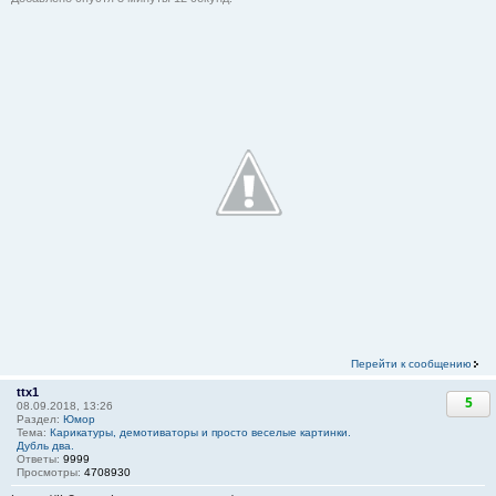
Перейти к сообщению
ttx1
5
08.09.2018, 13:26
Раздел:
Юмор
Тема:
Карикатуры, демотиваторы и просто веселые картинки.
Дубль два.
Ответы:
9999
Просмотры:
4708930