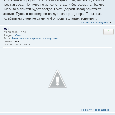
простая вода, Но ничто не исчезнет в дали без возврата, То, что
было, то в памяти будет всегда. Пусть дороги назад заметают
метели, Пусть в прошедшее наглухо заперта дверь, Только мы
позабыть ни о чём не сумели И о прошлых годах вспомин...
Перейти к сообщению
ttx1
1
05.06.2018, 18:51
Раздел:
Юмор
Тема:
Видео приколы, прикольные картинки
Ответы:
2931
Просмотры:
1700771
Перейти к сообщению