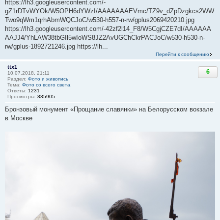
https://lh3.googleusercontent.com/-
gZ1rDTvWYOk/W5OPH6dYWzI/AAAAAAAEVmc/TZ9v_dZpDzgkcs2WW
Two9qWm1qrhAbmWQCJoC/w530-h557-n-rw/gplus2069420210.jpg
https://lh3.googleusercontent.com/-42zf2l14_F8/W5CgjCZE7dI/AAAAAA
AAJJ4/YhLAW38tbGIl5wIoWS8JZ2AvUGChCkrPACJoC/w530-h530-n-
rw/gplus-1892721246.jpg https://lh...
Перейти к сообщению
ttx1
6
10.07.2018, 21:11
Раздел:
Фото и живопись
Тема:
Фото со всего света.
Ответы:
1231
Просмотры:
885905
Бронзовый монумент «Прощание славянки» на Белорусском вокзале
в Москве