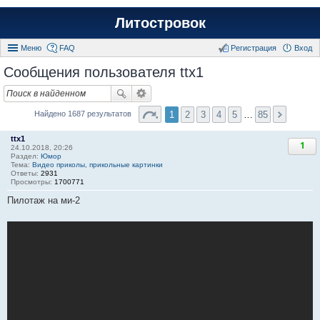
Литостровок
Меню
FAQ
Регистрация
Вход
Сообщения пользователя ttx1
1
2
3
4
5
…
85
Найдено 1687 результатов
ttx1
1
24.10.2018, 20:26
Раздел:
Юмор
Тема:
Видео приколы, прикольные картинки
Ответы:
2931
Просмотры:
1700771
Пилотаж на ми-2