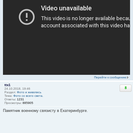
Перейти к сообщению
ttx1
8
24.10.2018, 19:46
Раздел:
Фото и живопись
Тема:
Фото со всего света.
Ответы:
1231
Просмотры:
885905
Памятник военному связисту в Екатеринбурге.