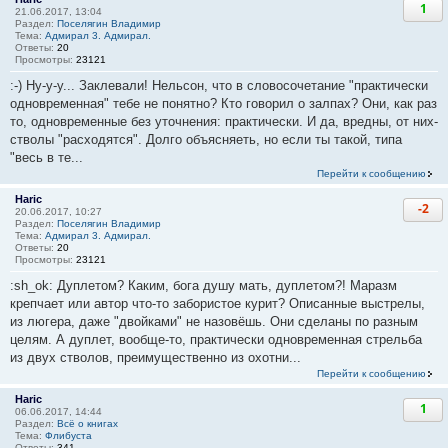
1
21.06.2017, 13:04
Раздел:
Поселягин Владимир
Тема:
Адмирал 3. Адмирал.
Ответы:
20
Просмотры:
23121
:-) Ну-у-у... Заклевали! Нельсон, что в словосочетание "практически
одновременная" тебе не понятно? Кто говорил о залпах? Они, как раз
то, одновременные без уточнения: практически. И да, вредны, от них-
стволы "расходятся". Долго объясняеть, но если ты такой, типа
"весь в те...
Перейти к сообщению
Haric
-2
20.06.2017, 10:27
Раздел:
Поселягин Владимир
Тема:
Адмирал 3. Адмирал.
Ответы:
20
Просмотры:
23121
:sh_ok: Дуплетом? Каким, бога душу мать, дуплетом?! Маразм
крепчает или автор что-то забористое курит? Описанные выстрелы,
из люгера, даже "двойками" не назовёшь. Они сделаны по разным
целям. А дуплет, вообще-то, практически одновременная стрельба
из двух стволов, преимущественно из охотни...
Перейти к сообщению
Haric
1
06.06.2017, 14:44
Раздел:
Всё о книгах
Тема:
Флибуста
Ответы:
341