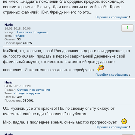
не имею ...надцать поколений благородных предков, восходящих
своими корнями к Рюрику. Да и психология не мой конёк. Кроме
странных фамилий: Юнг, Фрейд- ничего по это...
Перейти к сообщению
Haric
1
19.01.2018, 20:06
Раздел:
Поселягин Владимир
Тема:
Рейдер.
Ответы:
53
Просмотры:
41825
fox2trot
, ты, конечно, прав! Раз дворянин в дороге поиздержался, то
он,просто обязан, продать в первой задрипанной деревеньке свой
фамильный амулет, стоимостью в столетний доход данного
поселения. И желательно за десяток серебрушек.
Перейти к сообщению
Haric
04.07.2017, 01:20
Раздел:
Оружие и вооружения
Тема:
Холодное оружие
Ответы:
496
Просмотры:
535061
Ох, мужики, усё это красиво! Но, по своему опыту скажу: от
пулемёта! ещё не один "шаолинь" не убежал...
Мир, падла, в последнее время, очень быстро прогрессирует.
Перейти к сообщению
Haric