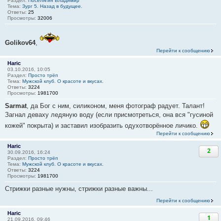
Раздел:
Поселягин Владимир
Тема:
Зург 5. Назад в будущее.
Ответы:
25
Просмотры:
32006
Golikov64
,
Перейти к сообщению
Haric
03.10.2016, 10:05
Раздел:
Просто трёп
Тема:
Мужской клуб. О красоте и вкусах.
Ответы:
3224
Просмотры:
1981700
Sarmat
, да Бог с ним, силиконом, меня фотограф радует. Талант!
Загнал деваху ледяную воду (если присмотреться, она вся "гусиной
кожей" покрыта) и заставил изобразить одухотворённое личико.
Перейти к сообщению
Haric
2
30.09.2016, 16:24
Раздел:
Просто трёп
Тема:
Мужской клуб. О красоте и вкусах.
Ответы:
3224
Просмотры:
1981700
Стрижки разные нужны, стрижки разные важны...
Перейти к сообщению
Haric
1
21.09.2016, 09:46