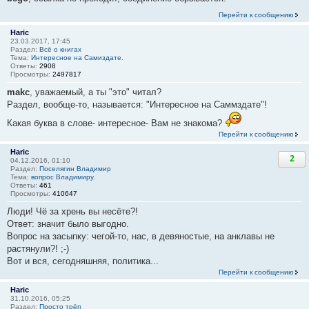
Перейти к сообщению
Haric
23.03.2017, 17:45
Раздел:
Всё о книгах
Тема:
Интересное на Самиздате.
Ответы:
2908
Просмотры:
2497817
makc
, уважаемый, а ты "это" читал?
Раздел, вообще-то, называется: "Интересное на Саммздате"!
Какая буква в слове- интересное- Вам не знакома?
Перейти к сообщению
Haric
2
04.12.2016, 01:10
Раздел:
Поселягин Владимир
Тема:
вопрос Владимиру.
Ответы:
461
Просмотры:
410647
Люди! Чё за хрень вы несёте?!
Ответ: значит было выгодно.
Вопрос на засыпку: чегой-то, нас, в девяностые, на анклавы не
растянули?! ;-)
Вот и вся, сегодняшняя, политика...
Перейти к сообщению
Haric
31.10.2016, 05:25
Раздел:
Просто трёп