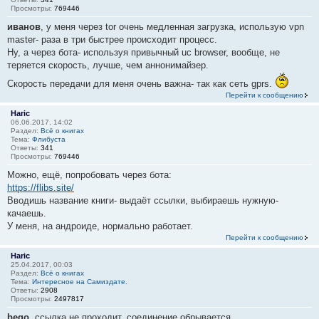
Просмотры:
769446
иванов
, у меня через tor очень медленная загрузка, использую vpn
master- раза в три быстрее происходит процесс.
Ну, а через бота- используя привычный uc browser, вообще, не
теряется скорость, лучше, чем аннонимайзер.
Скорость передачи для меня очень важна- так как сеть gprs.
Перейти к сообщению
Haric
06.06.2017, 14:02
Раздел:
Всё о книгах
Тема:
Флибуста
Ответы:
341
Просмотры:
769446
Можно, ещё, попробовать через бота:
https://flibs.site/
Вводишь название книги- выдаёт ссылки, выбираешь нужную-
качаешь.
У меня, на андроиде, нормально работает.
Перейти к сообщению
Haric
25.04.2017, 00:03
Раздел:
Всё о книгах
Тема:
Интересное на Самиздате.
Ответы:
2908
Просмотры:
2497817
bego
, ссылка не проходит, соединение обрывается.