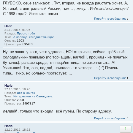
ГЛУБОКО, себе запихают... Тут, вторая, не всегда работать хочет. А,
Я, типа!, в центральный России, гмм... , живу... Ин/мать/его/фляция?
С 1998 года?! Извините, накип...
Перейти к сообщению
Haric
31.10.2016, 01:25
Раздел:
Просто трёп
Тема:
А вообще, сегодня тяпница!
Ответы:
1203
Просмотры:
895902
Ну, не знаю: у кого, чего удалось; НО! открывая, сейчас, грёбаный
холодильник- понимаю (по торчащим, нагло!!!, пробкам - не початых
бутылок): раньше среды; тяпница/пятница- не закончится... А!
Учитывая! Что, она, падла!, началась : в четверг... :-( :'( Печень...
типа... тихо, но больно- протестует. ...
Перейти к сообщению
Haric
27.10.2016, 18:26
Раздел:
Всё о книгах
Тема:
Интересное на Самиздате.
Ответы:
2908
Просмотры:
2497817
леликМ
, только что входил, всё путём. По старому адресу.
Перейти к сообщению
Haric
1
12.10.2016, 18:52