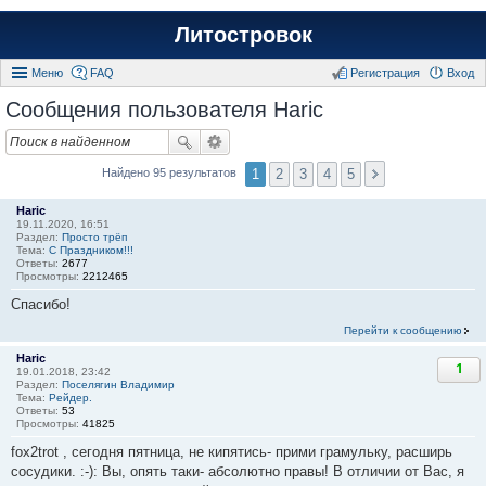
Литостровок
Меню
FAQ
Регистрация
Вход
Сообщения пользователя Haric
1
2
3
4
5
Найдено 95 результатов
Haric
19.11.2020, 16:51
Раздел:
Просто трёп
Тема:
С Праздником!!!
Ответы:
2677
Просмотры:
2212465
Спасибо!
Перейти к сообщению
Haric
1
19.01.2018, 23:42
Раздел:
Поселягин Владимир
Тема:
Рейдер.
Ответы:
53
Просмотры:
41825
fox2trot , сегодня пятница, не кипятись- прими грамульку, расширь
сосудики. :-): Вы, опять таки- абсолютно правы! В отличии от Вас, я