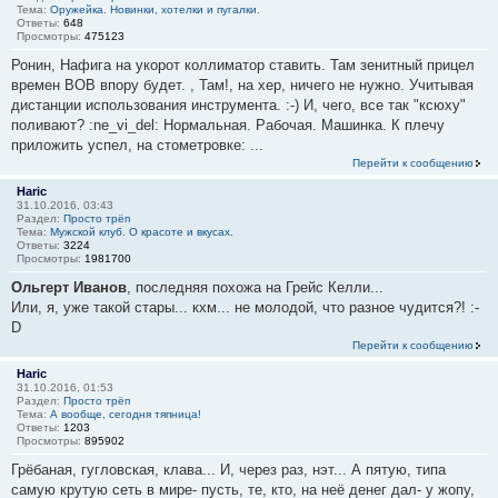
Тема:
Оружейка. Новинки, хотелки и пугалки.
Ответы:
648
Просмотры:
475123
Ронин, Нафига на укорот коллиматор ставить. Там зенитный прицел
времен ВОВ впору будет. , Там!, на хер, ничего не нужно. Учитывая
дистанции использования инструмента. :-) И, чего, все так "ксюху"
поливают? :ne_vi_del: Нормальная. Рабочая. Машинка. К плечу
приложить успел, на стометровке: ...
Перейти к сообщению
Haric
31.10.2016, 03:43
Раздел:
Просто трёп
Тема:
Мужской клуб. О красоте и вкусах.
Ответы:
3224
Просмотры:
1981700
Ольгерт Иванов
, последняя похожа на Грейс Келли...
Или, я, уже такой стары... кхм... не молодой, что разное чудится?! :-
D
Перейти к сообщению
Haric
31.10.2016, 01:53
Раздел:
Просто трёп
Тема:
А вообще, сегодня тяпница!
Ответы:
1203
Просмотры:
895902
Грёбаная, гугловская, клава... И, через раз, нэт... А пятую, типа
самую крутую сеть в мире- пусть, те, кто, на неё денег дал- у жопу,