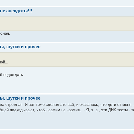
 не анекдоты!!!
есная.
ы, шутки и прочее
ой...
её подождать.
ы, шутки и прочее
 тема стрёмная. Я вот тоже сделал это всё, и оказалось, что дети от меня,
щей подкидывают, чтобы самим не кормить. - Я, х. з., эти ДНК тесты - т