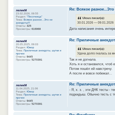
Re: Всякое разное...Это
леликМ
23.02.2026, 09:55
Раздел:
"Песочница"
Uksus писал(а):
Тема:
Всякое разное...Это не
30.01.2026 — 09.01.2026
анекдоты!!!
Ответы:
325
Дата написания очень интер
Просмотры:
616968
Re: Приличные анекдот
леликМ
20.05.2025, 09:03
Раздел:
Юмор
Uksus писал(а):
Тема:
Приличные анекдоты, шутки и
Удача долго гналась за мн
прочее
Ответы:
9445
Так и не догнала.
Просмотры:
5270391
Хоть я и остановился, чтоб 
Потом пошёл ей навстречу.
А после и вовсе побежал...
Re: Приличные анекдот
леликМ
11.04.2025, 21:06
- Я, х. з. , эти ДНК тесты -
Раздел:
Юмор
подкидыш. Обычно тесть с тё
Тема:
Приличные анекдоты, шутки и
прочее
Ответы:
9445
Просмотры:
5270391
Re: Флибуста