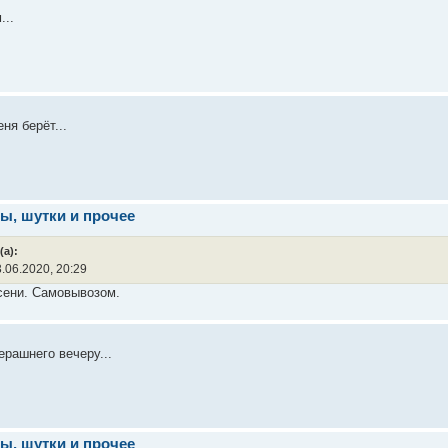
...
ня берёт...
ы, шутки и прочее
а):
.06.2020, 20:29
сени. Самовывозом.
ерашнего вечеру...
ы, шутки и прочее