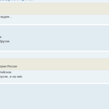
иудеи...
к
брусек
ории России
тейское.
усек, и на неё.