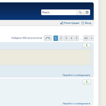
Регистрация
Вход
1
2
3
4
5
…
44
Найдено 868 результатов
1
Перейти к сообщению
1
Перейти к сообщению