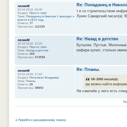
Re: Попаданец в Николая
леликМ
02.04.2019, 18:36
т.е со строительством инфра
Раздел:
Просто трёп
Лукич Самарский писал(а): В
Тема:
Попаданец в Николая 1 приходит к
власти в 1813 году.
Ответы:
77
Просмотры:
112230
Re: Назад в детство
леликМ
02.03.2019, 15:25
Бутылки. Пустые. Молочные 
Раздел:
Просто трёп
кефира купил, столько имееш
Тема:
Назад в детство
Ответы:
263
Просмотры:
374559
Re: Планы.
леликМ
20.02.2019, 17:43
Раздел:
Поселягин Владимир
VK-2005 писал(а):
Тема:
Планы.
где можно найти информ
Ответы:
26
Просмотры:
38953
На самлибе у него есть спец
По
Перейти к расширенному поиску