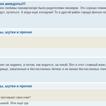
 не анекдоты!!!
нно любимы пионерлагеря были родителями пионеров. Это хорошо помню.
едут, купаться. А вода ещё холодная! То в другой район города фильм но
ы, шутки и прочее
нет на подвиги, а потом, как водится, на покой. Вот и этот славный воин
арищи, закаленные в бесчисленных битвах и не менее бесчисленных попой
ы, шутки и прочее
ы протирают свои очки?
ышкой. Или ещё где.