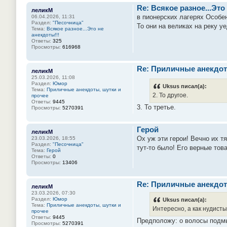
Re: Всякое разное...Это
леликМ
в пионерских лагерях Особе
06.04.2026, 11:31
Раздел:
"Песочница"
То они на великах на реку у
Тема:
Всякое разное...Это не
анекдоты!!!
Ответы:
325
Просмотры:
616968
Re: Приличные анекдот
леликМ
25.03.2026, 11:08
Раздел:
Юмор
Uksus писал(а):
Тема:
Приличные анекдоты, шутки и
2. То другое.
прочее
Ответы:
9445
3. То третье.
Просмотры:
5270391
Герой
леликМ
Ох уж эти герои! Вечно их тя
23.03.2026, 18:55
Раздел:
"Песочница"
тут-то было! Его верные тов
Тема:
Герой
Ответы:
0
Просмотры:
13406
Re: Приличные анекдот
леликМ
23.03.2026, 07:30
Раздел:
Юмор
Uksus писал(а):
Тема:
Приличные анекдоты, шутки и
Интересно, а как нудист
прочее
Ответы:
9445
Предположу: о волосы подм
Просмотры:
5270391