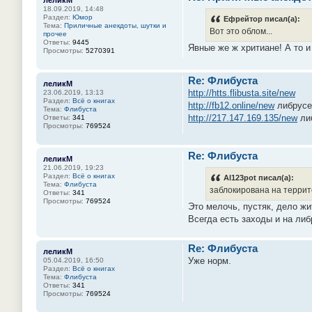
леликМ
18.09.2019, 14:48
Раздел:
Юмор
Ефрейтор писал(а):
Тема:
Приличные анекдоты, шутки и
Вот это облом...
прочее
Ответы:
9445
Явные же ж хритиане! А то и 
Просмотры:
5270391
Re: Флибуста
леликМ
http://htts.flibusta.site/new
23.06.2019, 13:13
Раздел:
Всё о книгах
http://fb12.online/new
либрусе
Тема:
Флибуста
http://217.147.169.135/new
ли
Ответы:
341
Просмотры:
769524
Re: Флибуста
леликМ
21.06.2019, 19:23
Раздел:
Всё о книгах
Al123pot писал(а):
Тема:
Флибуста
заблокирована на террит
Ответы:
341
Просмотры:
769524
Это мелочь, пустяк, дело жи
Всегда есть заходы и на либр
Re: Флибуста
леликМ
Уже норм.
05.04.2019, 16:50
Раздел:
Всё о книгах
Тема:
Флибуста
Ответы:
341
Просмотры:
769524