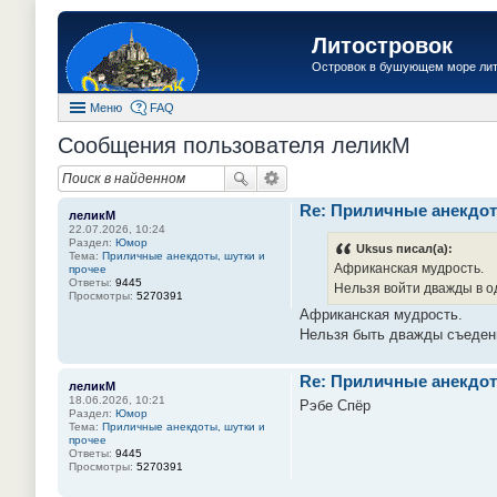
Литостровок
Островок в бушующем море ли
Меню
FAQ
Сообщения пользователя леликМ
Re: Приличные анекдот
леликМ
22.07.2026, 10:24
Раздел:
Юмор
Uksus писал(а):
Тема:
Приличные анекдоты, шутки и
Африканская мудрость.
прочее
Ответы:
9445
Нельзя войти дважды в од
Просмотры:
5270391
Африканская мудрость.
Нельзя быть дважды съеден
Re: Приличные анекдот
леликМ
18.06.2026, 10:21
Рэбе Спёр
Раздел:
Юмор
Тема:
Приличные анекдоты, шутки и
прочее
Ответы:
9445
Просмотры:
5270391