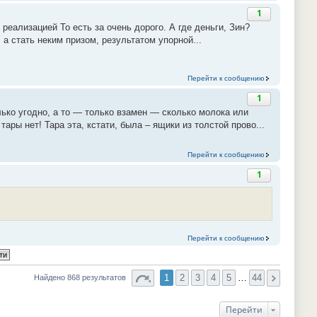
1
реализацией То есть за очень дорого. А где деньги, Зин?
а стать неким призом, результатом упорной...
Перейти к сообщению
1
ько угодно, а то — только взамен — сколько молока или
ры нет! Тара эта, кстати, была – ящики из толстой прово...
Перейти к сообщению
1
Перейти к сообщению
1
2
3
4
5
…
44
Найдено 868 результатов
Перейти