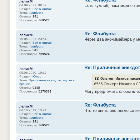
леликМ
Есть куллиб, пока можно там
04.09.2021, 09:32
Раздел:
Всё о книгах
Тема:
Флибуста
Ответы:
341
Просмотры:
769524
Re: Флибуста
леликМ
Через два анонимайзера у ме
15.05.2021, 23:54
Раздел:
Всё о книгах
Тема:
Флибуста
Ответы:
341
Просмотры:
769524
Re: Приличные анекдот
леликМ
05.06.2020, 19:17
Раздел:
Юмор
Ольгерт Иванов писал(
Тема:
Приличные анекдоты, шутки и
6565 Ольгерт Иванов » 03
прочее
Ответы:
9445
Могу предложить споры пле
Просмотры:
5270391
Re: Флибуста
леликМ
Что-то опять оно легло со вч
04.10.2019, 13:21
Раздел:
Всё о книгах
Тема:
Флибуста
Ответы:
341
Просмотры:
769524
Re: Приличные анекдот