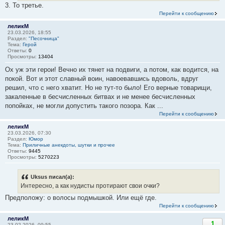
3. То третье.
Перейти к сообщению
леликМ
23.03.2026, 18:55
Раздел:
"Песочница"
Тема:
Герой
Ответы:
0
Просмотры:
13404
Ох уж эти герои! Вечно их тянет на подвиги, а потом, как водится, на
покой. Вот и этот славный воин, навоевавшись вдоволь, вдруг
решил, что с него хватит. Но не тут-то было! Его верные товарищи,
закаленные в бесчисленных битвах и не менее бесчисленных
попойках, не могли допустить такого позора. Как ...
Перейти к сообщению
леликМ
23.03.2026, 07:30
Раздел:
Юмор
Тема:
Приличные анекдоты, шутки и прочее
Ответы:
9445
Просмотры:
5270223
Uksus писал(а):
Интересно, а как нудисты протирают свои очки?
Предположу: о волосы подмышкой. Или ещё где.
Перейти к сообщению
леликМ
1
23.02.2026, 09:55