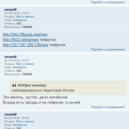
Перейти к сообщению
леликМ
23.06.2019, 13:13
Раздел:
Всё о книгах
Тема:
Флибуста
Ответы:
341
Просмотры:
769496
http://htts.flibusta.site/new
http://fb12.online/new
либрусек
http://217.147.169.135/new
либрусек
Перейти к сообщению
леликМ
21.06.2019, 19:23
Раздел:
Всё о книгах
Тема:
Флибуста
Ответы:
341
Просмотры:
769496
Al123pot писал(а):
заблокирована на территории России
Это мелочь, пустяк, дело житейское.
Всегда есть заходы и на либрусек, и на неё.
Перейти к сообщению
леликМ
05.04.2019, 16:50
Раздел:
Всё о книгах
Тема:
Флибуста
Ответы:
341