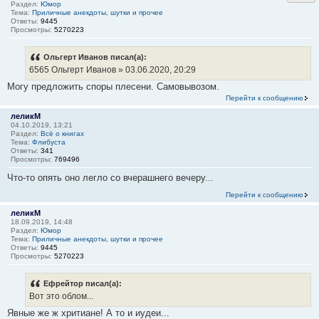
Раздел:
Юмор
Тема:
Приличные анекдоты, шутки и прочее
Ответы:
9445
Просмотры:
5270223
Ольгерт Иванов писал(а):
6565 Ольгерт Иванов » 03.06.2020, 20:29
Могу предложить споры плесени. Самовывозом.
Перейти к сообщению
леликМ
04.10.2019, 13:21
Раздел:
Всё о книгах
Тема:
Флибуста
Ответы:
341
Просмотры:
769496
Что-то опять оно легло со вчерашнего вечеру...
Перейти к сообщению
леликМ
18.09.2019, 14:48
Раздел:
Юмор
Тема:
Приличные анекдоты, шутки и прочее
Ответы:
9445
Просмотры:
5270223
Ефрейтор писал(а):
Вот это облом...
Явные же ж хритиане! А то и иудеи...