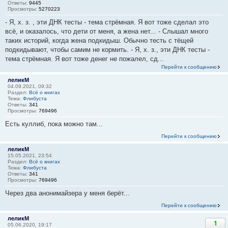
Ответы:
9445
Просмотры:
5270223
- Я, х. з. , эти ДНК тесты - тема стрёмная. Я вот тоже сделал это
всё, и оказалось, что дети от меня, а жена нет... - Слышал много
таких историй, когда жена подкидыш. Обычно тесть с тёщей
подкидывают, чтобы самим не кормить. - Я, х. з., эти ДНК тесты -
тема стрёмная. Я вот тоже денег не пожалел, сд...
Перейти к сообщению
леликМ
04.09.2021, 09:32
Раздел:
Всё о книгах
Тема:
Флибуста
Ответы:
341
Просмотры:
769496
Есть куллиб, пока можно там...
Перейти к сообщению
леликМ
15.05.2021, 23:54
Раздел:
Всё о книгах
Тема:
Флибуста
Ответы:
341
Просмотры:
769496
Через два анонимайзера у меня берёт...
Перейти к сообщению
леликМ
1
05.06.2020, 19:17