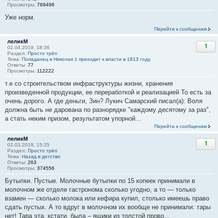
Просмотры:
769496
Уже норм.
Перейти к сообщению
леликМ
1
02.04.2019, 18:36
Раздел:
Просто трёп
Тема:
Попаданец в Николая 1 приходит к власти в 1813 году.
Ответы:
77
Просмотры:
112222
т.е со строительством инфраструктуры жизни, хранения
произведенной продукции, ее переработкой и реализацией То есть за
очень дорого. А где деньги, Зин? Лукич Самарский писал(а): Воля
должна быть не дарована по разнорядке "каждому десятому за раз",
а стать неким призом, результатом упорной...
Перейти к сообщению
леликМ
1
02.03.2019, 15:25
Раздел:
Просто трёп
Тема:
Назад в детство
Ответы:
263
Просмотры:
374556
Бутылки. Пустые. Молочные бутылки по 15 копеек принимали в
молочном же отделе гастронома сколько угодно, а то — только
взамен — сколько молока или кефира купил, столько имеешь право
сдать пустых. А то вдруг в молочном их вообще не принимали: тары
нет! Тара эта, кстати, была – ящики из толстой прово...