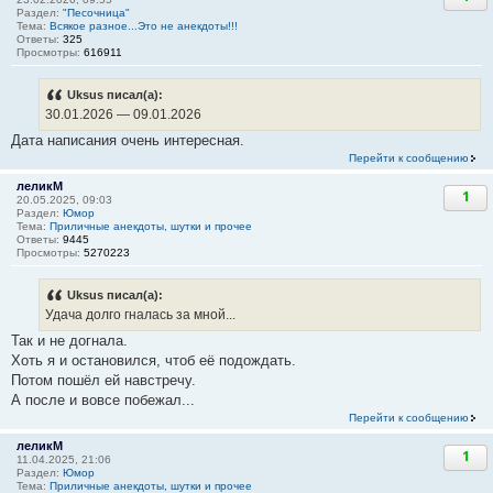
Раздел:
"Песочница"
Тема:
Всякое разное...Это не анекдоты!!!
Ответы:
325
Просмотры:
616911
Uksus писал(а):
30.01.2026 — 09.01.2026
Дата написания очень интересная.
Перейти к сообщению
леликМ
1
20.05.2025, 09:03
Раздел:
Юмор
Тема:
Приличные анекдоты, шутки и прочее
Ответы:
9445
Просмотры:
5270223
Uksus писал(а):
Удача долго гналась за мной...
Так и не догнала.
Хоть я и остановился, чтоб её подождать.
Потом пошёл ей навстречу.
А после и вовсе побежал...
Перейти к сообщению
леликМ
1
11.04.2025, 21:06
Раздел:
Юмор
Тема:
Приличные анекдоты, шутки и прочее