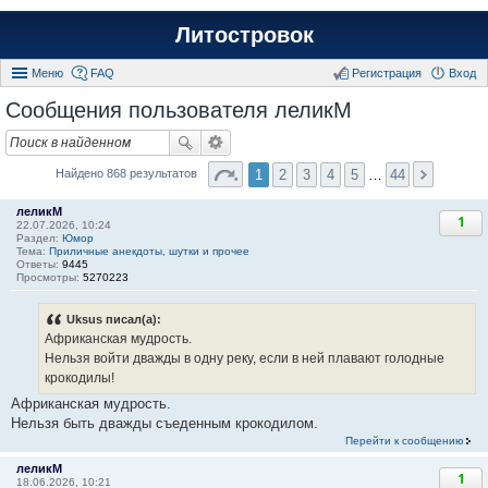
Литостровок
Меню
FAQ
Регистрация
Вход
Сообщения пользователя леликМ
1
2
3
4
5
…
44
Найдено 868 результатов
леликМ
1
22.07.2026, 10:24
Раздел:
Юмор
Тема:
Приличные анекдоты, шутки и прочее
Ответы:
9445
Просмотры:
5270223
Uksus писал(а):
Африканская мудрость.
Нельзя войти дважды в одну реку, если в ней плавают голодные
крокодилы!
Африканская мудрость.
Нельзя быть дважды съеденным крокодилом.
Перейти к сообщению
леликМ
1
18.06.2026, 10:21