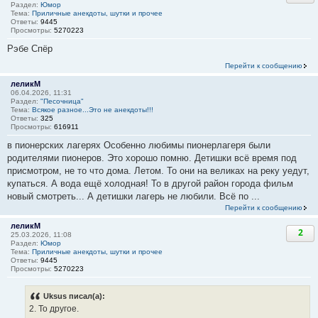
Раздел:
Юмор
Тема:
Приличные анекдоты, шутки и прочее
Ответы:
9445
Просмотры:
5270223
Рэбе Спёр
Перейти к сообщению
леликМ
06.04.2026, 11:31
Раздел:
"Песочница"
Тема:
Всякое разное...Это не анекдоты!!!
Ответы:
325
Просмотры:
616911
в пионерских лагерях Особенно любимы пионерлагеря были
родителями пионеров. Это хорошо помню. Детишки всё время под
присмотром, не то что дома. Летом. То они на великах на реку уедут,
купаться. А вода ещё холодная! То в другой район города фильм
новый смотреть... А детишки лагерь не любили. Всё по ...
Перейти к сообщению
леликМ
2
25.03.2026, 11:08
Раздел:
Юмор
Тема:
Приличные анекдоты, шутки и прочее
Ответы:
9445
Просмотры:
5270223
Uksus писал(а):
2. То другое.