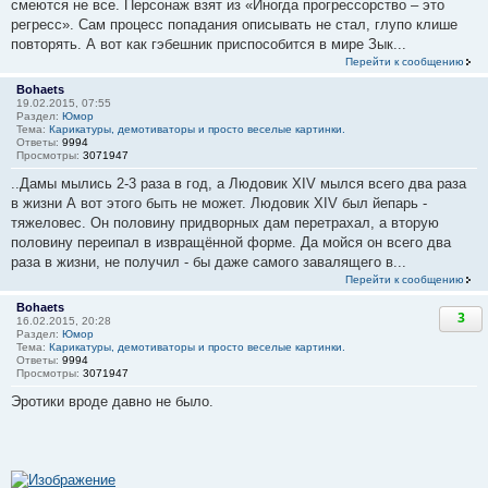
смеются не все. Персонаж взят из «Иногда прогрессорство – это
регресс». Сам процесс попадания описывать не стал, глупо клише
повторять. А вот как гэбешник приспособится в мире Зык...
Перейти к сообщению
Bohaets
19.02.2015, 07:55
Раздел:
Юмор
Тема:
Карикатуры, демотиваторы и просто веселые картинки.
Ответы:
9994
Просмотры:
3071947
..Дамы мылись 2-3 раза в год, а Людовик XIV мылся всего два раза
в жизни А вот этого быть не может. Людовик XIV был йепарь -
тяжеловес. Он половину придворных дам перетрахал, а вторую
половину переипал в извращённой форме. Да мойся он всего два
раза в жизни, не получил - бы даже самого завалящего в...
Перейти к сообщению
Bohaets
3
16.02.2015, 20:28
Раздел:
Юмор
Тема:
Карикатуры, демотиваторы и просто веселые картинки.
Ответы:
9994
Просмотры:
3071947
Эротики вроде давно не было.