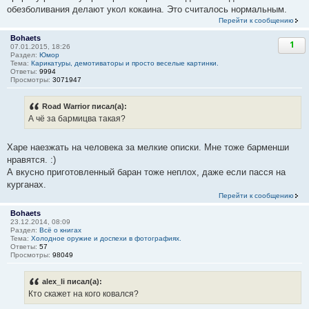
обезболивания делают укол кокаина. Это считалось нормальным.
Перейти к сообщению
Bohaets
1
07.01.2015, 18:26
Раздел:
Юмор
Тема:
Карикатуры, демотиваторы и просто веселые картинки.
Ответы:
9994
Просмотры:
3071947
Road Warrior писал(а):
А чё за бармицва такая?
Харе наезжать на человека за мелкие описки. Мне тоже барменши
нравятся. :)
А вкусно приготовленный баран тоже неплох, даже если пасся на
курганах.
Перейти к сообщению
Bohaets
23.12.2014, 08:09
Раздел:
Всё о книгах
Тема:
Холодное оружие и доспехи в фотографиях.
Ответы:
57
Просмотры:
98049
alex_li писал(а):
Кто скажет на кого ковался?