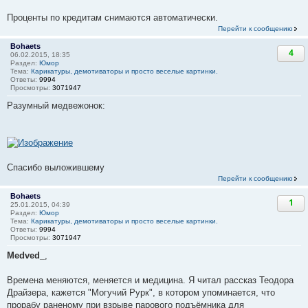
Проценты по кредитам снимаются автоматически.
Перейти к сообщению
Bohaets
4
06.02.2015, 18:35
Раздел:
Юмор
Тема:
Карикатуры, демотиваторы и просто веселые картинки.
Ответы:
9994
Просмотры:
3071947
Разумный медвежонок:
Спасибо выложившему
Перейти к сообщению
Bohaets
1
25.01.2015, 04:39
Раздел:
Юмор
Тема:
Карикатуры, демотиваторы и просто веселые картинки.
Ответы:
9994
Просмотры:
3071947
Medved_
,
Времена меняются, меняется и медицина. Я читал рассказ Теодора
Драйзера, кажется "Могучий Рурк", в котором упоминается, что
прорабу раненому при взрыве парового подъёмника для