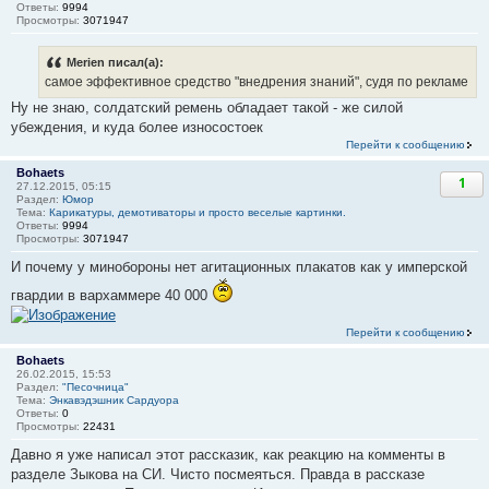
Ответы:
9994
Просмотры:
3071947
Merien писал(а):
самое эффективное средство "внедрения знаний", судя по рекламе
Ну не знаю, солдатский ремень обладает такой - же силой
убеждения, и куда более износостоек
Перейти к сообщению
Bohaets
1
27.12.2015, 05:15
Раздел:
Юмор
Тема:
Карикатуры, демотиваторы и просто веселые картинки.
Ответы:
9994
Просмотры:
3071947
И почему у минобороны нет агитационных плакатов как у имперской
гвардии в вархаммере 40 000
Перейти к сообщению
Bohaets
26.02.2015, 15:53
Раздел:
"Песочница"
Тема:
Энкавэдэшник Сардуора
Ответы:
0
Просмотры:
22431
Давно я уже написал этот рассказик, как реакцию на комменты в
разделе Зыкова на СИ. Чисто посмеяться. Правда в рассказе