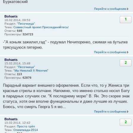
Буркатовский
Перейти к сообщению
Bohaets
1
16.02.2014, 09:53
Раздел:
"Песочница"
Тема:
Совместный проект.Присоединяйтесь!
Ответы:
646
Просмотры:
324723
-"А коньяк зажилил,гад" - подумал Нечипоренко, сжимая на бутылке
трясущуюся пятерню.
Перейти к сообщению
Bohaets
2
15.02.2014, 15:48
Раздел:
"Песочница"
Тема:
"Мы Николай II Япончик"
Ответы:
113
Просмотры:
62876
Парадный вариант внешнего оформления. Если что, то у Жениса три
красные стрелы в колчане. Напомню, что именно столько носил Бату
в парадных случаях см. "К последнему морю" В. Ян. Это скорее знак
статуса, хотя они вполне функциональны и даже лучшие из лучших.
Боюсь, что смерть Георга 5 я мо...
Перейти к сообщению
Bohaets
2
10.02.2014, 12:42
Раздел:
Просто трёп
Тема:
Олимпиада-2014