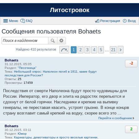
Литостровок
Меню
FAQ
Регистрация
Вход
Сообщения пользователя Bohaets
1
2
3
4
5
…
21
Найдено 410 результатов
Bohaets
-2
31.12.2015, 05:05
Раздел:
"Песочница"
Тема:
Небольшой опрос: Наполеон погиб в 1811, какие будут
последствия для России?
Ответы:
25
Просмотры:
17459
Последствия от смерти Наполеона будут просто чудовищны для
России. Император, его двор и элита на радостях перепьются и
сдохнут от белой горячки. Наследники и крепкие на выпивку
генералы, не переставая квасить, устроят грызню. В конце концов
страну возглавит самый крепкий на водку, скорее всего это ...
Перейти к сообщению
Bohaets
2
30.12.2015, 03:11
Раздел:
Юмор
Тема:
Карикатуры, демотиваторы и просто веселые картинки.