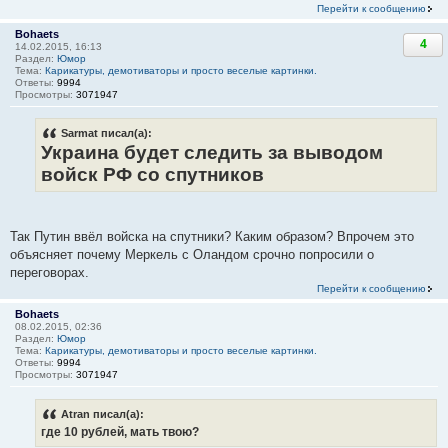
Перейти к сообщению
Bohaets
4
14.02.2015, 16:13
Раздел:
Юмор
Тема:
Карикатуры, демотиваторы и просто веселые картинки.
Ответы:
9994
Просмотры:
3071947
Sarmat писал(а):
Украина будет следить за выводом
войск РФ со спутников
Так Путин ввёл войска на спутники? Каким образом? Впрочем это
объясняет почему Меркель с Оландом срочно попросили о
переговорах.
Перейти к сообщению
Bohaets
08.02.2015, 02:36
Раздел:
Юмор
Тема:
Карикатуры, демотиваторы и просто веселые картинки.
Ответы:
9994
Просмотры:
3071947
Atran писал(а):
где 10 рублей, мать твою?