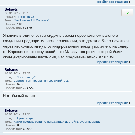
Перейти к сообщению
Bohaets
6
06.04.2014, 15:17
Раздел:
"Песочница"
Тема:
"Мы Николай II Япончик"
Ответы:
113
Просмотры:
62876
Япончик в одиночестве сидел в своём персональном вагоне в
ожидании предварительного совещания, что должно было начаться
через несколько минут. Блиндированный поезд увозил его на север
от Варшавы в сторону какой – то Млавы, напротив которой были
сконцентрированы часть сил, что предназначались для зим...
Перейти к сообщению
Bohaets
19.02.2014, 17:25
Раздел:
"Песочница"
Тема:
Совместный проект.Присоединяйтесь!
Ответы:
646
Просмотры:
324723
И я тёмный эльф
Перейти к сообщению
Bohaets
16.02.2014, 12:32
Раздел:
Просто трёп
Тема:
Какие произведения о попаданцах достойны экранизации?
Ответы:
97
Просмотры:
43587