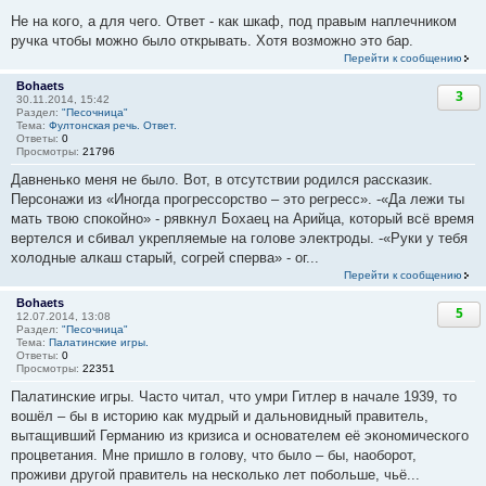
Не на кого, а для чего. Ответ - как шкаф, под правым наплечником
ручка чтобы можно было открывать. Хотя возможно это бар.
Перейти к сообщению
Bohaets
3
30.11.2014, 15:42
Раздел:
"Песочница"
Тема:
Фултонская речь. Ответ.
Ответы:
0
Просмотры:
21796
Давненько меня не было. Вот, в отсутствии родился рассказик.
Персонажи из «Иногда прогрессорство – это регресс». -«Да лежи ты
мать твою спокойно» - рявкнул Бохаец на Арийца, который всё время
вертелся и сбивал укрепляемые на голове электроды. -«Руки у тебя
холодные алкаш старый, согрей сперва» - ог...
Перейти к сообщению
Bohaets
5
12.07.2014, 13:08
Раздел:
"Песочница"
Тема:
Палатинские игры.
Ответы:
0
Просмотры:
22351
Палатинские игры. Часто читал, что умри Гитлер в начале 1939, то
вошёл – бы в историю как мудрый и дальновидный правитель,
вытащивший Германию из кризиса и основателем её экономического
процветания. Мне пришло в голову, что было – бы, наоборот,
проживи другой правитель на несколько лет побольше, чьё...