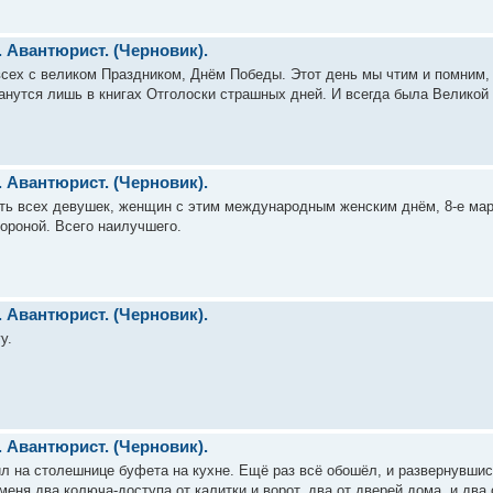
. Авантюрист. (Черновик).
сех с великом Праздником, Днём Победы. Этот день мы чтим и помним, 
танутся лишь в книгах Отголоски страшных дней. И всегда была Великой
. Авантюрист. (Черновик).
ть всех девушек, женщин с этим международным женским днём, 8-е март
тороной. Всего наилучшего.
. Авантюрист. (Черновик).
у.
. Авантюрист. (Черновик).
ил на столешнице буфета на кухне. Ещё раз всё обошёл, и развернувшис
 меня два колюча-доступа от калитки и ворот, два от дверей дома, и два 