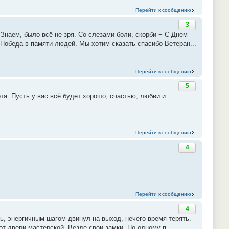
Перейти к сообщению
3
Знаем, было всё не зря. Со слезами боли, скорби − С Днем
 Победа в памяти людей. Мы хотим сказать спасибо Ветеран...
Перейти к сообщению
5
а. Пусть у вас всё будет хорошо, счастью, любви и
Перейти к сообщению
4
Перейти к сообщению
4
ь, энергичным шагом двинул на выход, нечего время терять.
от двери мастерской. Везде свои замки. По одному п...