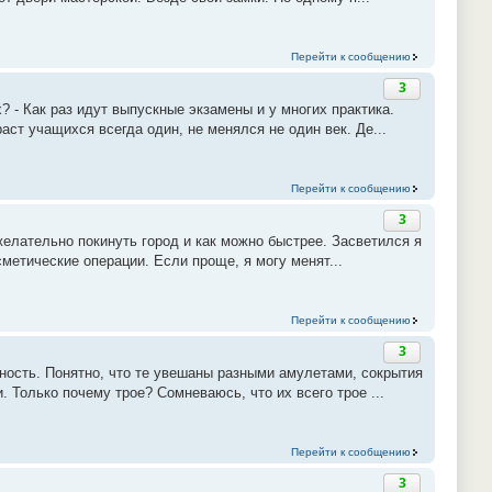
Перейти к сообщению
3
? - Как раз идут выпускные экзамены и у многих практика.
аст учащихся всегда один, не менялся не один век. Де...
Перейти к сообщению
3
 желательно покинуть город и как можно быстрее. Засветился я
сметические операции. Если проще, я могу менят...
Перейти к сообщению
3
тность. Понятно, что те увешаны разными амулетами, сокрытия
 Только почему трое? Сомневаюсь, что их всего трое ...
Перейти к сообщению
3