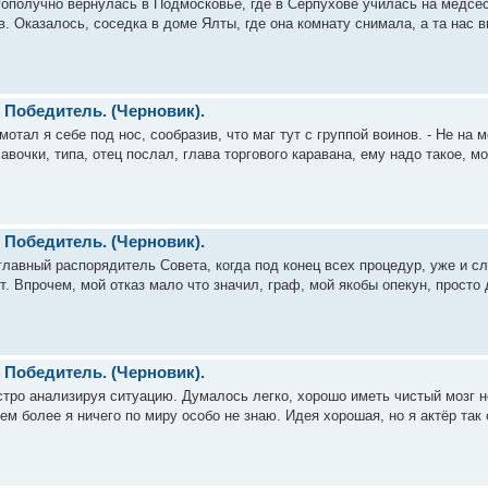
гополучно вернулась в Подмосковье, где в Серпухове училась на медсес
. Оказалось, соседка в доме Ялты, где она комнату снимала, а та нас 
. Победитель. (Черновик).
ормотал я себе под нос, сообразив, что маг тут с группой воинов. - Не н
авочки, типа, отец послал, глава торгового каравана, ему надо такое, м
. Победитель. (Черновик).
л главный распорядитель Совета, когда под конец всех процедур, уже и с
Нет. Впрочем, мой отказ мало что значил, граф, мой якобы опекун, просто
. Победитель. (Черновик).
стро анализируя ситуацию. Думалось легко, хорошо иметь чистый мозг 
тем более я ничего по миру особо не знаю. Идея хорошая, но я актёр так 