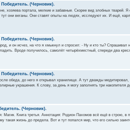
. Победитель. (Черновик).
яне, хозяева портала, мелкие и забавные. Скорее вид злобных тварей. 
аз тут они веганы. Они ставят опыты на людях, исследуют их. И ещё, кар
. Победитель. (Черновик).
род, и он исчез, на что я хмыкнул и спросил: - Ну и кто ты? Спрашивал 
аладить. Вроде получилось, самолёт четырёхместный, спереди два кресл
. Победитель. (Черновик).
осле обеда, до него я открывал хранилище. А тут дважды медитировал, 
ирные украшения. К слову, за день я могу заполнять три накопителя до
бедитель. (Черновик).
: Магик. Книга третья. Аннотация: Родион Пахомов всё ещё в строю, в 
ему такая жизнь до предела. Вот и тут попался мир, что его сильно заин