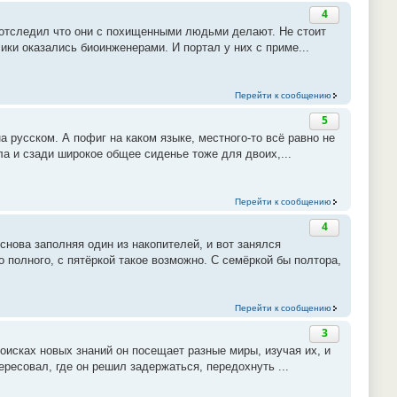
4
Я отследил что они с похищенными людьми делают. Не стоит
лики оказались биоинженерами. И портал у них с приме...
Перейти к сообщению
5
на русском. А пофиг на каком языке, местного-то всё равно не
а и сзади широкое общее сиденье тоже для двоих,...
Перейти к сообщению
4
снова заполняя один из накопителей, и вот занялся
 полного, с пятёркой такое возможно. С семёркой бы полтора,
Перейти к сообщению
3
поисках новых знаний он посещает разные миры, изучая их, и
тересовал, где он решил задержаться, передохнуть ...