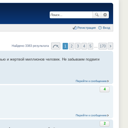
Регистрация
Вход
1
2
3
4
5
…
170
Найдено 3383 результата
вью и жертвой миллионов человек. Не забываем подвиги
Перейти к сообщению
4
Перейти к сообщению
2