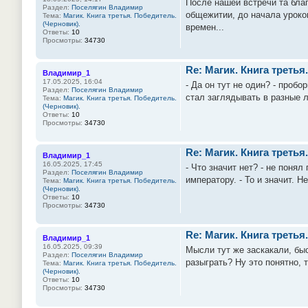
После нашей встречи та бла
Раздел:
Поселягин Владимир
общежитии, до начала уроков
Тема:
Магик. Книга третья. Победитель.
(Черновик).
времен...
Ответы:
10
Просмотры:
34730
Re: Магик. Книга третья
Владимир_1
17.05.2025, 16:04
- Да он тут не один? - проб
Раздел:
Поселягин Владимир
стал заглядывать в разные л
Тема:
Магик. Книга третья. Победитель.
(Черновик).
Ответы:
10
Просмотры:
34730
Re: Магик. Книга третья
Владимир_1
16.05.2025, 17:45
- Что значит нет? - не поня
Раздел:
Поселягин Владимир
императору. - То и значит. 
Тема:
Магик. Книга третья. Победитель.
(Черновик).
Ответы:
10
Просмотры:
34730
Re: Магик. Книга третья
Владимир_1
16.05.2025, 09:39
Мысли тут же заскакали, бы
Раздел:
Поселягин Владимир
разыграть? Ну это понятно, 
Тема:
Магик. Книга третья. Победитель.
(Черновик).
Ответы:
10
Просмотры:
34730