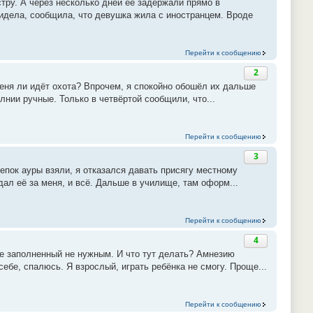
тру. А через несколько дней её задержали прямо в
видела, сообщила, что девушка жила с иностранцем. Вроде
Перейти к сообщению
2
а меня ли идёт охота? Впрочем, я спокойно обошёл их дальше
олнии ручные. Только в четвёртой сообщили, что...
Перейти к сообщению
3
лепок ауры взяли, я отказался давать присягу местному
 дал её за меня, и всё. Дальше в училище, там оформ...
Перейти к сообщению
4
не заполненный не нужным. И что тут делать? Амнезию
себе, спалюсь. Я взрослый, играть ребёнка не смогу. Проще...
Перейти к сообщению