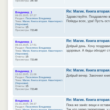
Просмотры:
34730
Re: Магик. Книга вторая
Владимир_1
09.05.2025, 07:27
Здравствуйте. Поздравляю в
Раздел:
Поселягин Владимир
Победы всех, ура! Пусть ос
Тема:
Магик. Книга вторая. Авантюрист.
(Черновик).
Ответы:
15
Просмотры:
72148
Re: Магик. Книга вторая
Владимир_1
08.03.2025, 17:51
Добрый день. Хочу поздрави
Раздел:
Поселягин Владимир
здоровья. А беды обходят с
Тема:
Магик. Книга вторая. Авантюрист.
(Черновик).
Ответы:
15
Просмотры:
72148
Re: Магик. Книга вторая
Владимир_1
13.02.2025, 21:06
Добрый вечер. Закочнил книг
Раздел:
Поселягин Владимир
Тема:
Магик. Книга вторая. Авантюрист.
(Черновик).
Ответы:
15
Просмотры:
72148
Re: Магик. Книга вторая
Владимир_1
31.01.2025, 06:37
Пока же занёс вещи и остав
Раздел:
Поселягин Владимир
Так что запер территорию, у
Тема:
Магик. Книга вторая. Авантюрист.