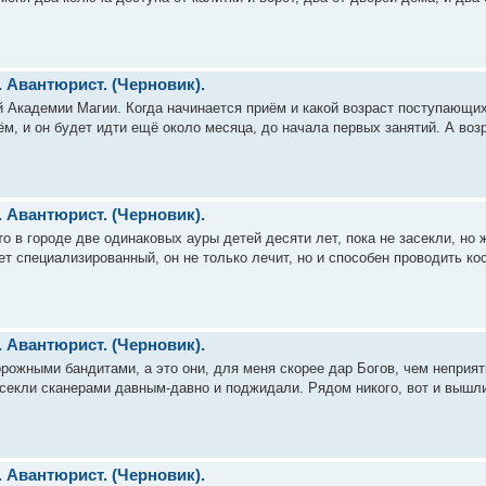
. Авантюрист. (Черновик).
й Академии Магии. Когда начинается приём и какой возраст поступающих
м, и он будет идти ещё около месяца, до начала первых занятий. А возр
. Авантюрист. (Черновик).
что в городе две одинаковых ауры детей десяти лет, пока не засекли, но
ет специализированный, он не только лечит, но и способен проводить ко
. Авантюрист. (Черновик).
орожными бандитами, а это они, для меня скорее дар Богов, чем неприя
секли сканерами давным-давно и поджидали. Рядом никого, вот и вышли.
. Авантюрист. (Черновик).