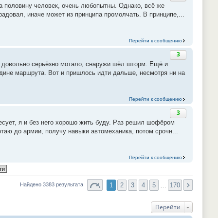
на половину человек, очень любопытны. Однако, всё же
радовал, иначе может из принципа промолчать. В принципе,...
Перейти к сообщению
3
, довольно серьёзно мотало, снаружи шёл шторм. Ещё и
едине маршрута. Вот и пришлось идти дальше, несмотря ни на
Перейти к сообщению
3
есует, я и без него хорошо жить буду. Раз решил шофёром
отаю до армии, получу навыки автомеханика, потом срочн...
Перейти к сообщению
1
2
3
4
5
…
170
Найдено 3383 результата
Перейти