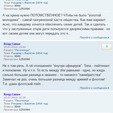
Тема:
Рандеву с Варягом (1904 год)
Ответы:
3043
Просмотры:
1251094
А на хрена нужно ПОТОМСТВЕННОЕ? ЧТобы не было "золотой
молодежи" - самой гангренозной части общества. Как вам вариант:
ясно, что каждому хочется обеспечить своих детей. Так и сделать -
что у заслуженных отцов дети пользуются дворянскими правами - но
вот своим детям они могут передать это п...
Перейти к сообщению
Влад Савин
1
15.07.2013, 15:04
Раздел:
"Песочница"
Тема:
Рандеву с Варягом (1904 год)
Ответы:
3043
Просмотры:
1251094
Не о том речь. А об отношениях "внутри офицеров". Типа - лейтенант
и полковник. Ну и т.п. То есть между б/м равными - одно, но когда
сильно большая разница в званиях - то никакого "панибратства"
Замечал не раз, очень большая разница между армией и флотом!
Т.е. даже флотский лейт...
Перейти к сообщению
Влад Савин
15.07.2013, 11:19
Раздел:
"Песочница"
Тема:
Рандеву с Варягом (1904 год)
Ответы:
3043
Просмотры:
1251094