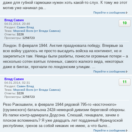
даже для губной гармошки нужен хоть какой-то слух. К тому же этот
мотив уже начинал ра...
Перейти к сообщению
Влад Савин
10
04.01.2014, 20:46
Раздел:
Савин Влад
Тема:
Морской Волк (от Влада Савина)
Ответы:
3226
Просмотры:
1258723
Лондон. 8 февраля 1944. Англия праздновала победу. Впервые за
всю войну удалось не просто высадить войска на континент, но и
закрепиться там. Немцы были разбиты, понесли огромные потери – а
несколько сотен взятых пленных, самого жалкого вида, некоторых
даже в бинтах, прогнали по лондонским улицам. ...
Перейти к сообщению
Влад Савин
11
04.01.2014, 02:31
Раздел:
Савин Влад
Тема:
Морской Волк (от Влада Савина)
Ответы:
3226
Просмотры:
1258723
Резо Ракошвили, в феврале 1944 рядовой 795-го «восточного»
(грузинского) батальона 242й немецкой дивизии береговой обороны.
Из папки контр-адмирала Додсона. Слюшай, генацвале, зачем о
плохом вспоминать? Я уже двадцать лет подданный Французской
республики, грехов за собой никаких не имею, а что было...
Перейти к сообщению