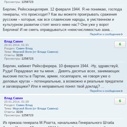
Просмотры:
1258723
Берлин, Рейхсканцелярия. 12 февраля 1944. Я не понимаю, господа
генералы, что происходит? Как вы можете проигрывать сражения
русским – которые, как все славянские народы, в умственном и
культурном развитии стоят много ниже нас? Они уже у ворот
Берлина! И не сметь оправдываться «неисчислимостью азиа...
Перейти к сообщению
Влад Савин
6
20.01.2014, 01:31
Раздел:
Савин Влад
Тема:
Морской Волк (от Влада Савина)
Ответы:
3226
Просмотры:
1258723
Берлин, кабинет Рейхсфюрера. 10 февраля 1944. -Ну, здравствуй,
Руди! Порадовал же ты меня… Девять десятых всех, занимающих
высокие посты в Партии, армии, госаппарате, не говоря уже о
деловых кругах – потенциальные, а возможно и реальные предатели
и заговорщики? Или я неправильно понял твой доклад? ...
Перейти к сообщению
Влад Савин
6
20.01.2014, 01:28
Раздел:
Савин Влад
Тема:
Морской Волк (от Влада Савина)
Ответы:
3226
Просмотры:
1258723
Из приказа генерала М.Роатта, начальника Генерального Штаба