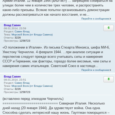
Армии Италии. 12 января 1944 (альт-ист) … запрещено собираться на
улицах более чем в количестве трех человек, и распространять
какие-либо призывы. Всякие попытки организовывать демонстрации
должны рассматриваться как начало восстания, и не...
Перейти к сообщению
Влад Савин
6
08.01.2014, 23:59
Раздел:
Савин Влад
Тема:
Морской Волк (от Влада Савина)
Ответы:
3226
Просмотры:
1258723
«О положении в Италии». Из письма Стюарта Мензиса, шефа МИ-6,
Уинстону Черчиллю. 4 февраля 1944. ...при анализе ситуации и
перспектив следует прежде всего учитывать силы и намерения
СССР и Германии, как факторы, гораздо более весомые, чем силы и
намерения самих итальянцев. Советский Союз в настояще...
Перейти к сообщению
Влад Савин
8
08.01.2014, 23:51
Раздел:
Савин Влад
Тема:
Морской Волк (от Влада Савина)
Ответы:
3226
Просмотры:
1258723
(вставлено перед эпизодом Черчилль)
=========================== Северная Италия. Несколько
дней назад (20 января 1944). Да здравствует война. Она одна.
Способна сделать интересной нашу жизнь. Гауптман поморщился –