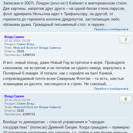
Записано в 2007г, Лондон (альт-ист) Кабинет в викторианском стиле.
Две картины, напротив друг друга – на одной белая стена парусов,
флот адмирала Нельсона идет к Трафальгару, на другой, от
горизонта до горизонта колонна дредноутов, застилающих небо
облаками дыма. Громадный письменный стол, в окруже...
Перейти к сообщению
Влад Савин
7
02.01.2014, 02:26
Раздел:
Савин Влад
Тема:
Морской Волк (от Влада Савина)
Ответы:
3226
Просмотры:
1258723
И вот, новый поход, даже Новый Год встретили в море. Проводили
союзников, не встретив и не потопив ни одного немца, вернулись в
Полярный 6 января. И попали, как с корабля на бал! Конвой,
сопровождаемый почти всем Северным Флотом – то есть, шестью
эсминцами из десяти, числящихся в строю. Не союзный, ...
Перейти к сообщению
Влад Савин
8
02.01.2014, 02:16
Раздел:
Савин Влад
Тема:
Морской Волк (от Влада Савина)
Ответы:
3226
Просмотры:
1258723
Вообще то демократия -- способ управления в "городах-
государствах" (полисах) Древней Греции. Когда граждане -- примерно
10 процентов населения тех городов, т.к. рабов и тем более женщин