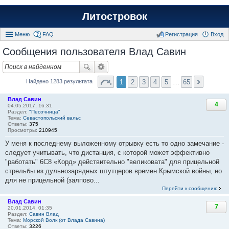
Литостровок
Меню
FAQ
Регистрация
Вход
Сообщения пользователя Влад Савин
1
2
3
4
5
…
65
Найдено 1283 результата
Влад Савин
4
04.05.2017, 16:31
Раздел:
"Песочница"
Тема:
Севастопольский вальс
Ответы:
375
Просмотры:
210945
У меня к последнему выложенному отрывку есть то одно замечание -
следует учитывать, что дистанция, с которой может эффективно
"работать" 6С8 «Корд» действительно "великовата" для прицельной
стрельбы из дульнозарядных штутцеров времен Крымской войны, но
для не прицельной (залпово...
Перейти к сообщению
Влад Савин
7
20.01.2014, 01:35
Раздел:
Савин Влад
Тема:
Морской Волк (от Влада Савина)
Ответы:
3226