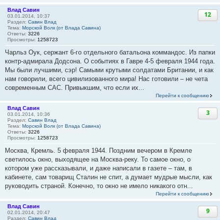
Влад Савин
12
03.01.2014, 10:37
Раздел:
Савин Влад
Тема:
Морской Волк (от Влада Савина)
Ответы:
3226
Просмотры:
1258723
Чарльз Оук, сержант 6-го отдельного батальона коммандос. Из папки
контр-адмирала Додсона. О событиях в Гавре 4-5 февраля 1944 года.
Мы были лучшими, сэр! Самыми крутыми солдатами Британии, и как
нам говорили, всего цивилизованного мира! Нас готовили – не чета
современным САС. Привыкшим, что если их...
Перейти к сообщению
Влад Савин
3
03.01.2014, 10:36
Раздел:
Савин Влад
Тема:
Морской Волк (от Влада Савина)
Ответы:
3226
Просмотры:
1258723
Москва, Кремль. 5 февраля 1944. Поздним вечером в Кремле
светилось окно, выходящее на Москва-реку. То самое окно, о
котором уже рассказывали, и даже написали в газете – там, в
кабинете, сам товарищ Сталин не спит, а думает мудрые мысли, как
руководить страной. Конечно, то окно не имело никакого отн...
Перейти к сообщению
Влад Савин
9
02.01.2014, 20:47
Раздел:
Савин Влад