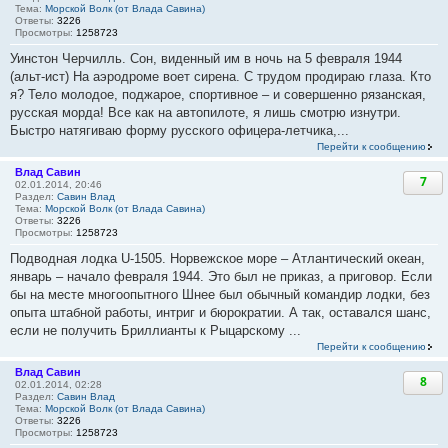
Тема:
Морской Волк (от Влада Савина)
Ответы:
3226
Просмотры:
1258723
Уинстон Черчилль. Сон, виденный им в ночь на 5 февраля 1944
(альт-ист) На аэродроме воет сирена. С трудом продираю глаза. Кто
я? Тело молодое, поджарое, спортивное – и совершенно рязанская,
русская морда! Все как на автопилоте, я лишь смотрю изнутри.
Быстро натягиваю форму русского офицера-летчика,...
Перейти к сообщению
Влад Савин
7
02.01.2014, 20:46
Раздел:
Савин Влад
Тема:
Морской Волк (от Влада Савина)
Ответы:
3226
Просмотры:
1258723
Подводная лодка U-1505. Норвежское море – Атлантический океан,
январь – начало февраля 1944. Это был не приказ, а приговор. Если
бы на месте многоопытного Шнее был обычный командир лодки, без
опыта штабной работы, интриг и бюрократии. А так, оставался шанс,
если не получить Бриллианты к Рыцарскому ...
Перейти к сообщению
Влад Савин
8
02.01.2014, 02:28
Раздел:
Савин Влад
Тема:
Морской Волк (от Влада Савина)
Ответы:
3226
Просмотры:
1258723