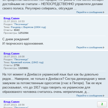
достойными не считали -- НЕПОСРЕДСТВЕННО управляли делами
своего полиса. Регулярно собираясь, обсуждая ...
Перейти к сообщению
Влад Савин
21.07.2013, 10:53
Раздел:
"Песочница"
Тема:
Рандеву с Варягом (1904 год)
Ответы:
3043
Просмотры:
1251094
С днем рождения!
И творческого вдохновения.
Перейти к сообщению
Влад Савин
16.07.2013, 19:08
Раздел:
"Песочница"
Тема:
Крымский излом, (1942 год)
Ответы:
2756
Просмотры:
1320881
На тот момент в Донбассе украинский язык был как бы довольно
редок... Наверное, не только в Донбассе? Сестра двоюродная у меня
замужем за потомственным одесситом (счас в Питере). Так ее муж
рассказывал, что до 1917 года говорить на украинском для
образованого человека считалось очень неприличным, д...
Перейти к сообщению
Влад Савин
2
15.07.2013, 19:56
Раздел:
"Песочница"