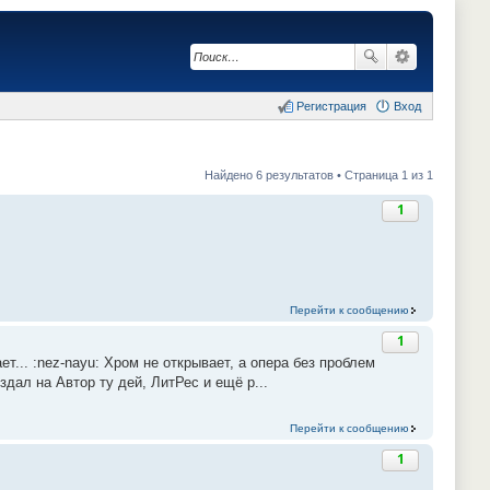
Регистрация
Вход
Найдено 6 результатов • Страница 1 из 1
1
Перейти к сообщению
1
ет... :nez-nayu: Хром не открывает, а опера без проблем
издал на Автор ту дей, ЛитРес и ещё р...
Перейти к сообщению
1