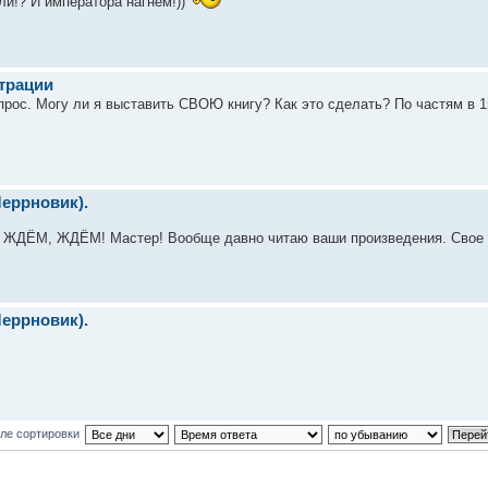
ли!? И императора нагнем!))
трации
опрос. Могу ли я выставить СВОЮ книгу? Как это сделать? По частям в 1
Черрновик).
ДЁМ, ЖДЁМ! Мастер! Вообще давно читаю ваши произведения. Свое вот
Черрновик).
ле сортировки