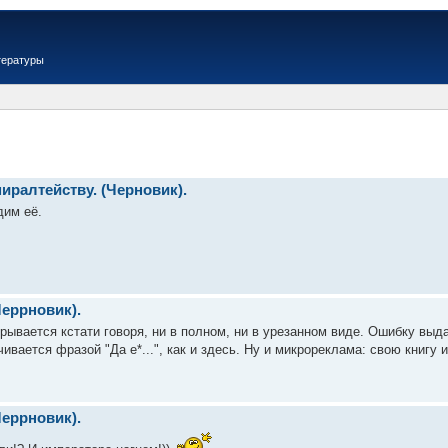
тературы
иралтейству. (Черновик).
дим её.
Черрновик).
крывается кстати говоря, ни в полном, ни в урезанном виде. Ошибку выда
чивается фразой "Да е*...", как и здесь. Ну и микрореклама: свою книгу 
Черрновик).