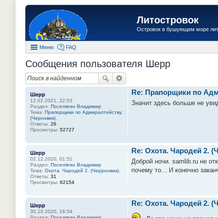
Литостровок
Островок в бушующем море ли
Меню
FAQ
Сообщения пользователя Шерр
Re: Прапорщики по Адм
Шерр
12.02.2021, 22:53
Значит здесь больше не уви
Раздел:
Поселягин Владимир
Тема:
Прапорщики по Адмиралтейству.
(Черновик).
Ответы:
26
Просмотры:
52727
Re: Охота. Чародей 2. (
Шерр
02.12.2020, 01:51
Доброй ночи. samlib.ru не от
Раздел:
Поселягин Владимир
почему то... И конечно закан
Тема:
Охота. Чародей 2. (Черрновик).
Ответы:
31
Просмотры:
62154
Re: Охота. Чародей 2. (
Шерр
30.10.2020, 16:54
Раздел:
Поселягин Владимир