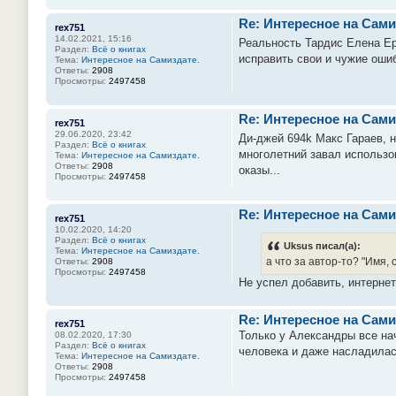
Re: Интересное на Сами
rex751
14.02.2021, 15:16
Реальность Тардис Елена Ерш
Раздел:
Всё о книгах
исправить свои и чужие ошиб
Тема:
Интересное на Самиздате.
Ответы:
2908
Просмотры:
2497458
Re: Интересное на Сами
rex751
29.06.2020, 23:42
Ди-джей 694k Макс Гараев, 
Раздел:
Всё о книгах
многолетний завал использо
Тема:
Интересное на Самиздате.
Ответы:
2908
оказы...
Просмотры:
2497458
Re: Интересное на Сами
rex751
10.02.2020, 14:20
Раздел:
Всё о книгах
Uksus писал(а):
Тема:
Интересное на Самиздате.
а что за автор-то? "Имя, с
Ответы:
2908
Просмотры:
2497458
Не успел добавить, интернет
Re: Интересное на Сами
rex751
Только у Александры все на
08.02.2020, 17:30
Раздел:
Всё о книгах
человека и даже насладилас
Тема:
Интересное на Самиздате.
Ответы:
2908
Просмотры:
2497458