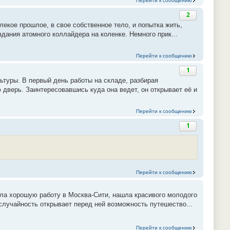
Перейти к сообщению
2
алекое прошлое, в свое собственное тело, и попытка жить,
здания атомного коллайдера на коленке. Немного прик...
Перейти к сообщению
1
ьтуры. В первый день работы на складе, разбирая
дверь. Заинтересовавшись куда она ведет, он открывает её и
Перейти к сообщению
1
Перейти к сообщению
ила хорошую работу в Москва-Сити, нашла красивого молодого
случайность открывает перед ней возможность путешество...
Перейти к сообщению