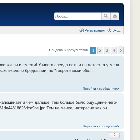
Регистрация
Вход
1
2
3
4
Найдено 80 результатов
с жизни и смерти! У моего соседа есть и он летает, а у меня
максимально бредовыми, но "теоретически обо...
Перейти к сообщению
е напоминает и чем дальше, тем больше было ощущение чего-
1da44318626dca9be.jpg Тем не менее, интересно как он...
Перейти к сообщению
2