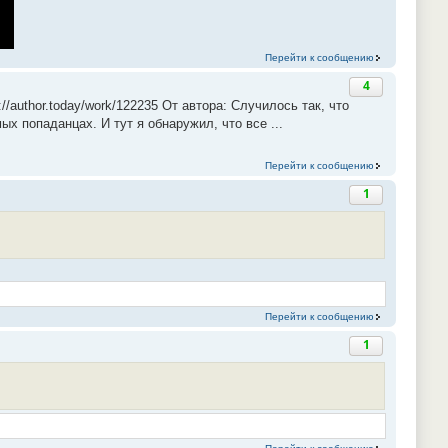
Перейти к сообщению
4
/author.today/work/122235 От автора: Случилось так, что
х попаданцах. И тут я обнаружил, что все ...
Перейти к сообщению
1
Перейти к сообщению
1