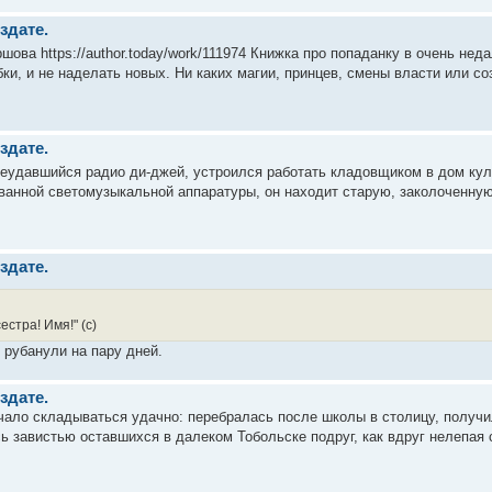
здате.
ова https://author.today/work/111974 Книжка про попаданку в очень нед
ки, и не наделать новых. Ни каких магии, принцев, смены власти или со
здате.
неудавшийся радио ди-джей, устроился работать кладовщиком в дом кул
ванной светомузыкальной аппаратуры, он находит старую, заколоченную 
здате.
естра! Имя!" (с)
 рубанули на пару дней.
здате.
чало складываться удачно: перебралась после школы в столицу, получ
ь завистью оставшихся в далеком Тобольске подруг, как вдруг нелепая 