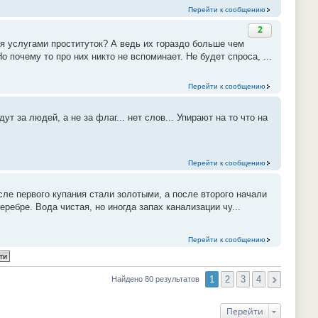
Перейти к сообщению
2
я услугами проституток? А ведь их гораздо больше чем
 почему то про них никто не вспоминает. Не будет спроса, ...
Перейти к сообщению
т за людей, а не за флаг... нет слов... Упирают на то что на
Перейти к сообщению
сле первого купания стали золотыми, а после второго начали
ребре. Вода чистая, но иногда запах канализации чу...
Перейти к сообщению
1
2
3
4
Найдено 80 результатов
Перейти