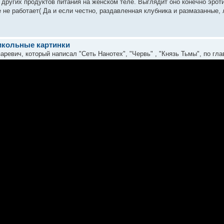
 других продуктов питания на женском теле. Выглядит оно конечно эрот
 не работает( Да и если честно, раздавленная клубника и размазанные, 
икольные картинки
ревич, который написал "Сеть Нанотех", "Червь" , "Князь Тьмы", по гл