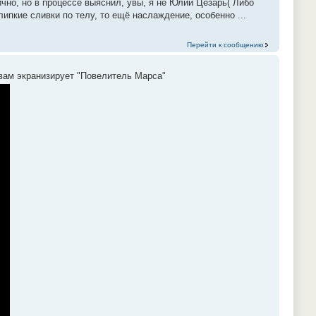
ично, но в процессе выяснил, увы, я не Юлий Цезарь( Либо
липкие сливки по телу, то ещё наслаждение, особенно ...
Перейти к сообщению
авам экранизирует "Повелитель Марса"