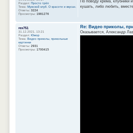
По поводу крема, клубники и
Раздел:
Просто трёп
кушать, либо любить, вместе
Тема:
Мужской клуб. О красоте и вкусах.
Ответы:
3224
Просмотры:
1981276
Re: Видео приколы, пр
rex751
Оказывается, Александр Лаза
31.12.2021, 13:21
Раздел:
Юмор
Тема:
Видео приколы, прикольные
картинки
Ответы:
2931
Просмотры:
1700415