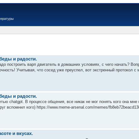
тературы
беды и радости.
до построить варп двигатель в домашних условиях, с чего начать? Вопро
очность! Учитывая, что сосед уже преуспел, вот экстренный протокол с 
беды и радости.
тью chatgpt. В процессе общения, все никак не мог понять кого она мн
друг вспомнил кого) https://www.meme-arsenal.com/memes/fb8eb72beacd138
соте и вкусах.