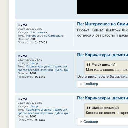
Re: Интересное на Сами
rex751
20.04.2021, 22:07
Проект "Ковчег" Дмитрий Лиф
Раздел:
Всё о книгах
остался я без работы и дабы
Тема:
Интересное на Самиздате.
Ответы:
2908
Просмотры:
2497458
Re: Карикатуры, демоти
rex751
02.04.2021, 23:40
Раздел:
Юмор
Morok писал(а):
Тема:
Карикатуры, демотиваторы и
Мал-мала ошипся, аднака.
просто веселые картинки. Дубль три.
Ответы:
1062
Этого вижу, возле багажника
Просмотры:
991447
Спойлер
Re: Карикатуры, демоти
rex751
02.04.2021, 18:53
Раздел:
Юмор
Шифер писал(а):
Тема:
Карикатуры, демотиваторы и
Кошака не нашел - старею
просто веселые картинки. Дубль три.
Ответы:
1062
Просмотры:
991447
Спойлер