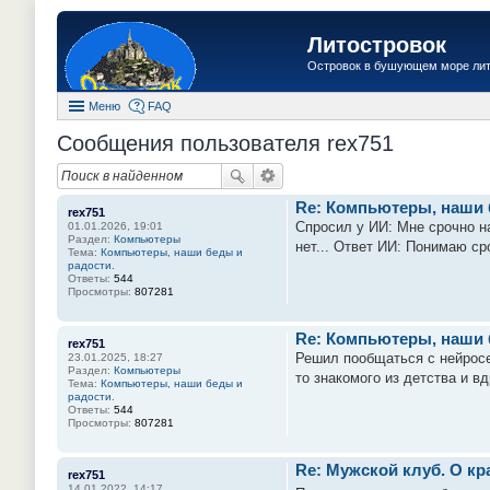
Литостровок
Островок в бушующем море ли
Меню
FAQ
Сообщения пользователя rex751
Re: Компьютеры, наши 
rex751
Спросил у ИИ: Мне срочно на
01.01.2026, 19:01
Раздел:
Компьютеры
нет... Ответ ИИ: Понимаю ср
Тема:
Компьютеры, наши беды и
радости.
Ответы:
544
Просмотры:
807281
Re: Компьютеры, наши 
rex751
Решил пообщаться с нейросе
23.01.2025, 18:27
Раздел:
Компьютеры
то знакомого из детства и в
Тема:
Компьютеры, наши беды и
радости.
Ответы:
544
Просмотры:
807281
Re: Мужской клуб. О кра
rex751
14.01.2022, 14:17