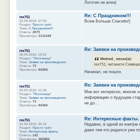
Логотип не влез(
Re: С Праздником!!!
rex751
Всем Больше Спасибо!)
24.09.2018, 07:50
Раздел:
Просто трёп
Тема:
С Праздником!!!
Ответы:
2675
Просмотры:
2211639
Re: Заявки на произвед
rex751
06.05.2018, 19:53
Раздел:
"Песочница"
Medved_ писал(а):
Тема:
Заявки на произведения.
rex751, читаните Семецко
Ответы:
73
Просмотры:
84384
Начинал, не пошло.
Re: Заявки на произвед
rex751
05.05.2018, 21:39
Мне вот интересно, многие 
Раздел:
"Песочница"
информацию о будущем стара
Тема:
Заявки на произведения.
Ответы:
73
не до...
Просмотры:
84384
Re: Интересные факты.
rex751
Недавно, в одной из книг(не
31.03.2018, 00:16
Раздел:
Просто трёп
даже тем кто родился уже по
Тема:
Интересные факты.
Ответы:
142
Просмотры:
282964