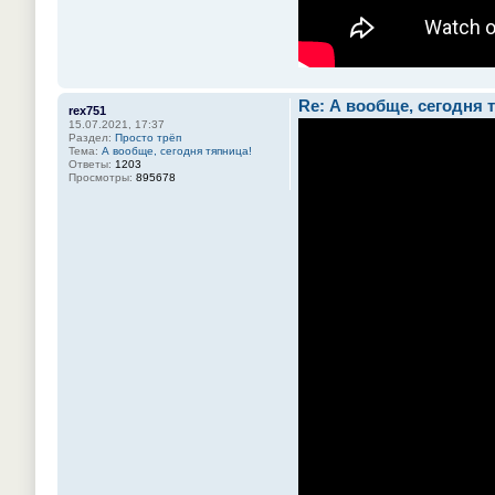
Re: А вообще, сегодня 
rex751
15.07.2021, 17:37
Раздел:
Просто трёп
Тема:
А вообще, сегодня тяпница!
Ответы:
1203
Просмотры:
895678