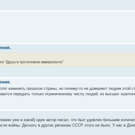
ения.
го "Душа в тротиловом эквиваленте".
ения.
хотят изменить прошлое страны, но почему-то не доверяют людям этой 
ются передать только ограниченному числу людей, из высших эшелонов 
 помню уже в какой) один автор писал, что был удивлен большим количе
сле войны. Дескать в других регионах СССР этого не было. У нас в Донб