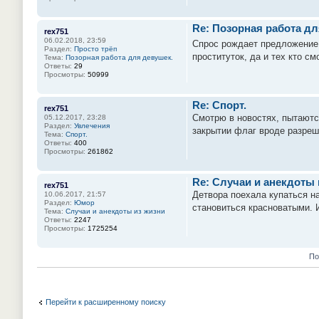
Re: Позорная работа дл
rex751
06.02.2018, 23:59
Спрос рождает предложение,
Раздел:
Просто трёп
проституток, да и тех кто с
Тема:
Позорная работа для девушек.
Ответы:
29
Просмотры:
50999
Re: Спорт.
rex751
Смотрю в новостях, пытаются 
05.12.2017, 23:28
Раздел:
Увлечения
закрытии флаг вроде разреш
Тема:
Спорт.
Ответы:
400
Просмотры:
261862
Re: Случаи и анекдоты 
rex751
Детвора поехала купаться на
10.06.2017, 21:57
Раздел:
Юмор
становиться красноватыми. И
Тема:
Случаи и анекдоты из жизни
Ответы:
2247
Просмотры:
1725254
По
Перейти к расширенному поиску