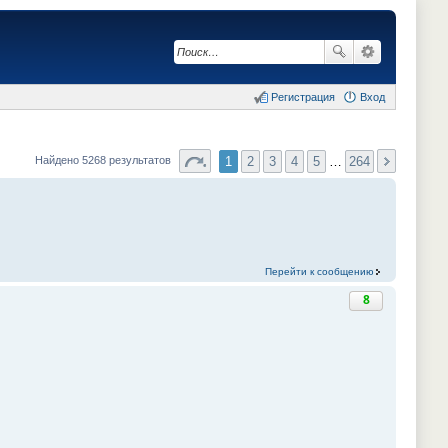
Регистрация
Вход
1
2
3
4
5
…
264
Найдено 5268 результатов
Перейти к сообщению
8