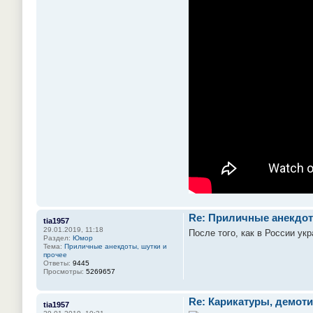
Re: Приличные анекдот
tia1957
29.01.2019, 11:18
После того, как в России у
Раздел:
Юмор
Тема:
Приличные анекдоты, шутки и
прочее
Ответы:
9445
Просмотры:
5269657
Re: Карикатуры, демоти
tia1957