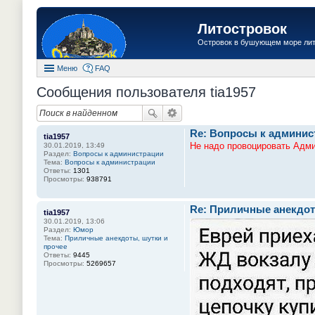
Литостровок
Островок в бушующем море ли
Меню
FAQ
Сообщения пользователя tia1957
Re: Вопросы к админис
tia1957
Не надо провоцировать Адм
30.01.2019, 13:49
Раздел:
Вопросы к администрации
Тема:
Вопросы к администрации
Ответы:
1301
Просмотры:
938791
Re: Приличные анекдот
tia1957
30.01.2019, 13:06
Раздел:
Юмор
Тема:
Приличные анекдоты, шутки и
прочее
Ответы:
9445
Просмотры:
5269657