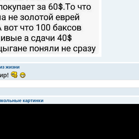
из жизни
ир!
икольные картинки