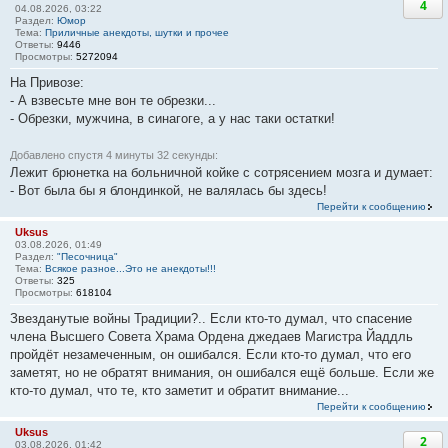
4
04.08.2026, 03:22
Раздел:
Юмор
Тема:
Приличные анекдоты, шутки и прочее
Ответы:
9446
Просмотры:
5272094
На Привозе:
- А взвесьте мне вон те обрезки...
- Обрезки, мужчина, в синагоге, а у нас таки остатки!
Добавлено спустя 4 минуты 32 секунды:
Лежит брюнетка на больничной койке с сотрясением мозга и думает:
- Вот была бы я блондинкой, не валялась бы здесь!
Перейти к сообщению
Uksus
03.08.2026, 01:49
Раздел:
"Песочница"
Тема:
Всякое разное...Это не анекдоты!!!
Ответы:
325
Просмотры:
618104
Звезданутые войны Традиции?.. Если кто-то думал, что спасение
члена Высшего Совета Храма Ордена джедаев Магистра Йаддль
пройдёт незамеченным, он ошибался. Если кто-то думал, что его
заметят, но не обратят внимания, он ошибался ещё больше. Если же
кто-то думал, что те, кто заметит и обратит внимание...
Перейти к сообщению
Uksus
2
03.08.2026, 01:42