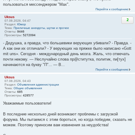
пользоваться мессенджером "Мах".
Перейти к сообщению
Uksus
2
07.08.2026, 04:47
Раздел:
Юмор
Тема:
Приличные анекдоты, шутки и прочее
Ответы:
9446
Просмотры:
5272094
- Дедушка, а правда, что большевики верующих убивали? - Правда. -
А как они их отличали? - У верующих на пряжке было написано «Gott
mit uns». Сегодня - международный день мозга. Жаль, что отмечать
почти некому. — Неслучайно слова пр@ститутка, политик, пи[тух]
начинаются на букву "П"... — В...
Перейти к сообщению
Uksus
07.08.2026, 04:43
Раздел:
Объявления администрации
Тема:
Общие объявления
Ответы:
685
Просмотры:
428577
Уважаемые пользователи!
В последние несколько дней возникают проблемы с загрузкой
форума. Мы пытаемся с этим бороться, но когда победим, сказать не
можем. Поэтому приносим вам извинения за неудобства!