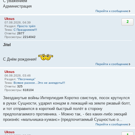
С уважением
Администрация
Перейти к сообщению
Uksus
2
07.08.2026, 04:39
Раздел:
Просто трёп
Тема:
С Праздником!!!
Ответы:
2677
Просмотры:
2214042
Jitel
С Днём рождения!
Перейти к сообщению
Uksus
06.08.2026, 03:46
Раздел:
"Песочница"
Тема:
Всякое разное...Это не анекдоты!!!
Ответы:
325
Просмотры:
618104
Звезданутые войны Интерлюдия Коротко свистнув, посох крутнулся
в руках Сущности, ударил концом в лежащий на земле ржавый болт,
и тот отправился в короткий быстрый полёт в сторону
предполагаемого противника. - Можно так, - без каких-либо эмоций
произнёс «мальчишка-хуманс» (предпочитаемый Сущностью о...
Перейти к сообщению
Uksus
1