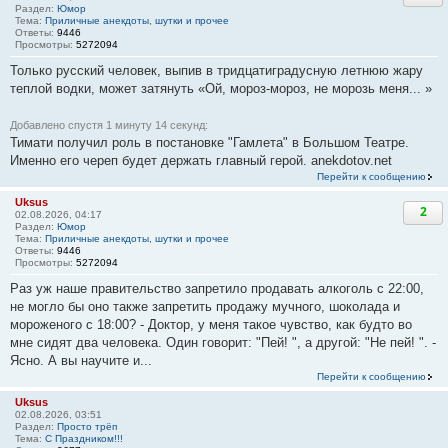
Раздел:
Юмор
Тема:
Приличные анекдоты, шутки и прочее
Ответы:
9446
Просмотры:
5272094
Только русский человек, выпив в тридцатиградусную летнюю жару
теплой водки, может затянуть «Ой, мороз-мороз, не морозь меня... »
Добавлено спустя 1 минуту 14 секунд:
Тимати получил роль в постановке "Гамлета" в Большом Театре.
Именно его череп будет держать главный герой. anekdotov.net
Перейти к сообщению
Uksus
2
02.08.2026, 04:17
Раздел:
Юмор
Тема:
Приличные анекдоты, шутки и прочее
Ответы:
9446
Просмотры:
5272094
Раз уж наше правительство запретило продавать алкоголь с 22:00,
не могло бы оно также запретить продажу мучного, шоколада и
мороженого с 18:00? - Доктор, у меня такое чувство, как будто во
мне сидят два человека. Один говорит: "Пей! ", а другой: "Не пей! ". -
Ясно. А вы научите и...
Перейти к сообщению
Uksus
02.08.2026, 03:51
Раздел:
Просто трёп
Тема:
С Праздником!!!