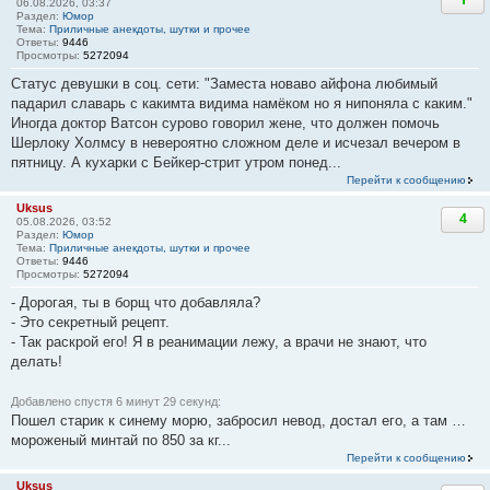
06.08.2026, 03:37
Раздел:
Юмор
Тема:
Приличные анекдоты, шутки и прочее
Ответы:
9446
Просмотры:
5272094
Статус девушки в соц. сети: "Заместа новаво айфона любимый
падарил славарь с какимта видима намёком но я нипоняла с каким."
Иногда доктор Ватсон сурово говорил жене, что должен помочь
Шерлоку Холмсу в невероятно сложном деле и исчезал вечером в
пятницу. А кухарки с Бейкер-стрит утром понед...
Перейти к сообщению
Uksus
4
05.08.2026, 03:52
Раздел:
Юмор
Тема:
Приличные анекдоты, шутки и прочее
Ответы:
9446
Просмотры:
5272094
- Дорогая, ты в борщ что добавляла?
- Это секретный рецепт.
- Так раскрой его! Я в реанимации лежу, а врачи не знают, что
делать!
Добавлено спустя 6 минут 29 секунд:
Пошел старик к синему морю, забросил невод, достал его, а там …
мороженый минтай по 850 за кг...
Перейти к сообщению
Uksus