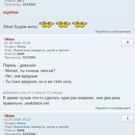
Ответы:
2677
Просмотры:
2214042
sigelwar
Лёня! Будем жить!
Перейти к сообщению
Uksus
4
01.08.2026, 03:50
Раздел:
Юмор
Тема:
Приличные анекдоты, шутки и прочее
Ответы:
9446
Просмотры:
5272094
Парень - девушке:
- Милая, ты хочешь чипсов?
- Нет, они вредные.
- Ты тоже вредная, но я же тебя хочу.
Добавлено спустя 1 минуту 13 секунд:
В армии лучше что-то сделать один раз вовремя, чем два раза
правильно. anekdotov.net
Перейти к сообщению
Uksus
1
31.07.2026, 04:13
Раздел:
Юмор
Тема:
Приличные анекдоты, шутки и прочее
Ответы:
9446
Просмотры:
5272094