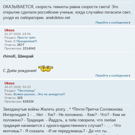
ОКАЗЫВАЕТСЯ, скорость темноты равна скорости света! Это
открытие сделали российские ученые, когда случайно погасили свет,
уходя из лаборатории. anekdotov.net
Перейти к сообщению
Uksus
31.07.2026, 03:54
Раздел:
Просто трёп
Тема:
С Праздником!!!
Ответы:
2677
Просмотры:
2214042
rhinoll, Шинрай
С Днём рождения!
Перейти к сообщению
Uksus
30.07.2026, 03:23
Раздел:
"Песочница"
Тема:
Всякое разное...Это не анекдоты!!!
Ответы:
325
Просмотры:
618104
Звезданутые войны Жалеть розгу…* *Почти Притча Соломонова.
Интерлюдия 1 - ...Нет. - Хм? - Не положено. - Кем? - Что? - Кем не
положено? - Традиция. - Йаддль, а тебе говорили, что любая
традиция начинается с одного-единственного случая? - … - Что
молчишь? - Я сказала. - И не передумаешь? - Да что ты...