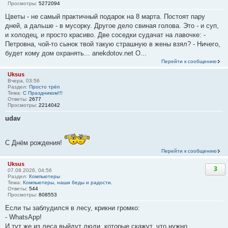
Просмотры:
5272094
Цветы - не самый практичный подарок на 8 марта. Постоят пару
дней, а дальше - в мусорку. Другое дело свиная голова. Это - и суп,
и холодец, и просто красиво. Две соседки судачат на лавочке: -
Петровна, чой-то сынок твой такую страшную в жены взял? - Ничего,
будет кому дом охранять... anekdotov.net О...
Перейти к сообщению
Uksus
Вчера, 03:56
Раздел:
Просто трёп
Тема:
С Праздником!!!
Ответы:
2677
Просмотры:
2214042
udav
С Днём рождения!
Перейти к сообщению
Uksus
3
07.08.2026, 04:56
Раздел:
Компьютеры
Тема:
Компьютеры, наши беды и радости.
Ответы:
544
Просмотры:
808553
Если ты заблудился в лесу, крикни громко:
- WhаtsАрр!
И тут же из леса выйдут люди, которые скажут, что нужно