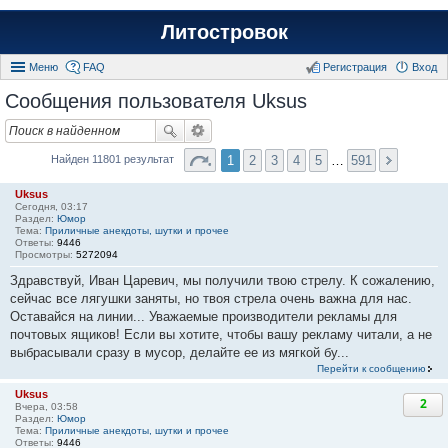
Литостровок
Меню
FAQ
Регистрация
Вход
Сообщения пользователя Uksus
1
2
3
4
5
…
591
Найден 11801 результат
Uksus
Сегодня, 03:17
Раздел:
Юмор
Тема:
Приличные анекдоты, шутки и прочее
Ответы:
9446
Просмотры:
5272094
Здравствуй, Иван Царевич, мы получили твою стрелу. К сожалению,
сейчас все лягушки заняты, но твоя стрела очень важна для нас.
Оставайся на линии... Уважаемые производители рекламы для
почтовых ящиков! Если вы хотите, чтобы вашу рекламу читали, а не
выбрасывали сразу в мусор, делайте ее из мягкой бу...
Перейти к сообщению
Uksus
2
Вчера, 03:58
Раздел:
Юмор
Тема:
Приличные анекдоты, шутки и прочее
Ответы:
9446