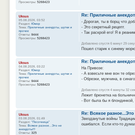
Просмотры:
5268423
Re: Приличные анекдот
Uksus
05.08.2026, 03:52
- Дорогая, ты в борщ что до
Раздел:
Юмор
- Это секретный рецепт.
Тема:
Приличные анекдоты, шутки и
прочее
- Так раскрой его! Я в реани
Ответы:
9444
Просмотры:
5268423
Добавлено спустя 6 минут 29 секу
Пошел старик к синему морю,
Re: Приличные анекдот
Uksus
04.08.2026, 03:22
На Привозе:
Раздел:
Юмор
- А взвесьте мне вон те обрез
Тема:
Приличные анекдоты, шутки и
прочее
- Обрезки, мужчина, в синагог
Ответы:
9444
Просмотры:
5268423
Добавлено спустя 4 минуты 32 се
Лежит брюнетка на больничн
- Вот была бы я блондинкой,
Re: Всякое разное...Это
Uksus
Звезданутые войны Традиции
03.08.2026, 01:49
Раздел:
"Песочница"
ошибался. Если кто-то думал
Тема:
Всякое разное...Это не
анекдоты!!!
Ответы:
325