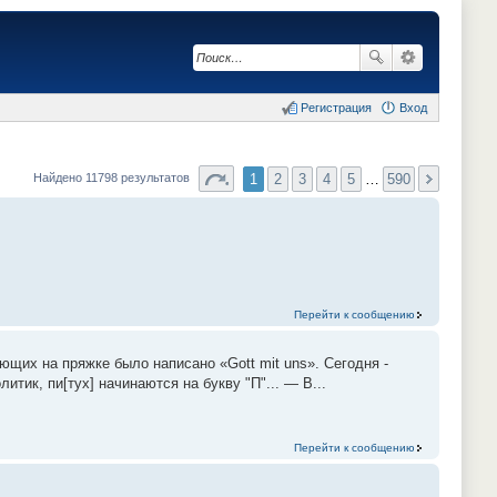
Регистрация
Вход
1
2
3
4
5
…
590
Найдено 11798 результатов
Перейти к сообщению
ующих на пряжке было написано «Gott mit uns». Сегодня -
тик, пи[тух] начинаются на букву "П"... — В...
Перейти к сообщению