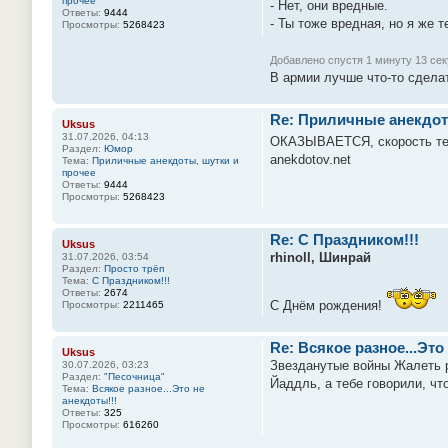
прочее
- Нет, они вредные.
Ответы:
9444
- Ты тоже вредная, но я же т
Просмотры:
5268423
Добавлено спустя 1 минуту 13 сек
В армии лучше что-то сделат
Re: Приличные анекдот
Uksus
31.07.2026, 04:13
ОКАЗЫВАЕТСЯ, скорость темн
Раздел:
Юмор
anekdotov.net
Тема:
Приличные анекдоты, шутки и
прочее
Ответы:
9444
Просмотры:
5268423
Re: С Праздником!!!
Uksus
rhinoll, Шинрай
31.07.2026, 03:54
Раздел:
Просто трёп
Тема:
С Праздником!!!
Ответы:
2674
С Днём рождения!
Просмотры:
2211465
Re: Всякое разное...Это
Uksus
Звезданутые войны Жалеть ро
30.07.2026, 03:23
Раздел:
"Песочница"
Йаддль, а тебе говорили, чт
Тема:
Всякое разное...Это не
анекдоты!!!
Ответы:
325
Просмотры:
616260