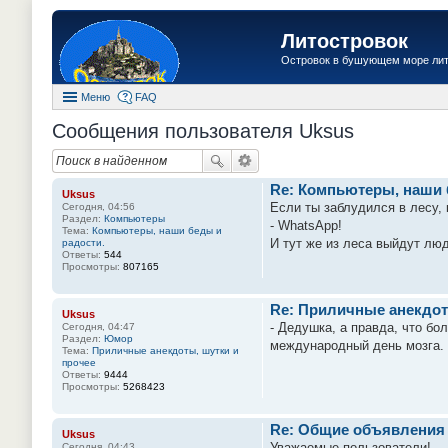
Литостровок
Островок в бушующем море ли
Меню
FAQ
Сообщения пользователя Uksus
Re: Компьютеры, наши 
Uksus
Если ты заблудился в лесу, 
Сегодня, 04:56
Раздел:
Компьютеры
- WhаtsАрр!
Тема:
Компьютеры, наши беды и
И тут же из леса выйдут лю
радости.
Ответы:
544
Просмотры:
807165
Re: Приличные анекдот
Uksus
- Дедушка, а правда, что бо
Сегодня, 04:47
Раздел:
Юмор
международный день мозга. Ж
Тема:
Приличные анекдоты, шутки и
прочее
Ответы:
9444
Просмотры:
5268423
Re: Общие объявления
Uksus
Уважаемые пользователи!
Сегодня, 04:43