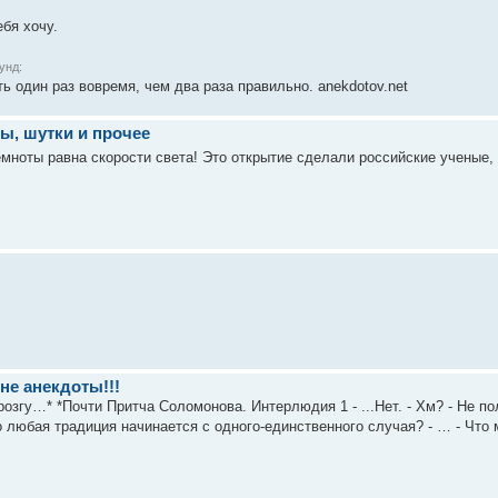
ебя хочу.
унд:
ь один раз вовремя, чем два раза правильно. anekdotov.net
ы, шутки и прочее
оты равна скорости света! Это открытие сделали российские ученые, к
 не анекдоты!!!
згу…* *Почти Притча Соломонова. Интерлюдия 1 - ...Нет. - Хм? - Не поло
о любая традиция начинается с одного-единственного случая? - … - Что м