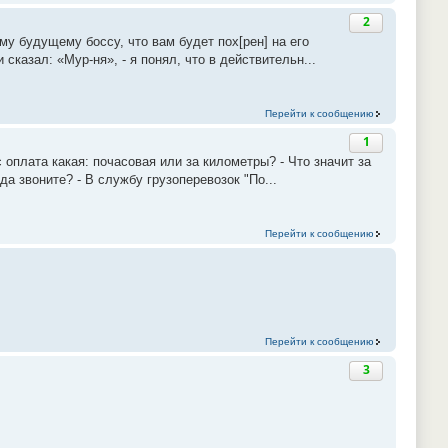
2
му будущему боссу, что вам будет пох[рен] на его
сказал: «Мур-ня», - я понял, что в действительн...
Перейти к сообщению
1
с оплата какая: почасовая или за километры? - Что значит за
а звоните? - В службу грузоперевозок "По...
Перейти к сообщению
Перейти к сообщению
3