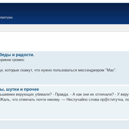
тературы
беды и радости.
крикни громко:
ди, которые скажут, что нужно пользоваться мессенджером "Мах".
ы, шутки и прочее
льшевики верующих убивали? - Правда. - А как они их отличали? - У вер
аль, что отмечать почти некому. — Неслучайно слова пр@ститутка, поли