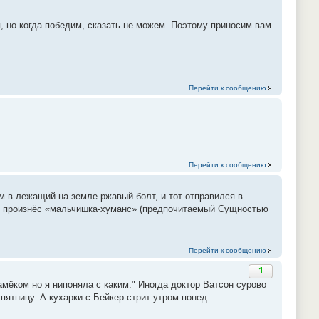
, но когда победим, сказать не можем. Поэтому приносим вам
Перейти к сообщению
Перейти к сообщению
м в лежащий на земле ржавый болт, и тот отправился в
ций произнёс «мальчишка-хуманс» (предпочитаемый Сущностью
Перейти к сообщению
1
мёком но я нипоняла с каким." Иногда доктор Ватсон сурово
тницу. А кухарки с Бейкер-стрит утром понед...