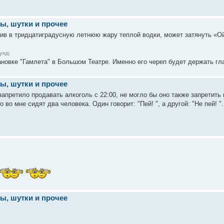
ы, шутки и прочее
ив в тридцатиградусную летнюю жару теплой водки, может затянуть «Ой,
унд:
новке "Гамлета" в Большом Театре. Именно его череп будет держать гла
ы, шутки и прочее
апретило продавать алкоголь с 22:00, не могло бы оно также запретить 
 во мне сидят два человека. Один говорит: "Пей! ", а другой: "Не пей! ". 
ы, шутки и прочее