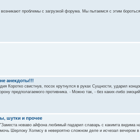
 возникают проблемы с загрузкой форума. Мы пытаемся с этим бороться
 не анекдоты!!!
ия Коротко свистнув, посох крутнулся в руках Сущности, ударил концо
торону предполагаемого противника. - Можно так, - без каких-либо эмо
ы, шутки и прочее
: "Заместа новаво айфона любимый падарил славарь с какимта видима на
мочь Шерлоку Холмсу в невероятно сложном деле и исчезал вечером в пя