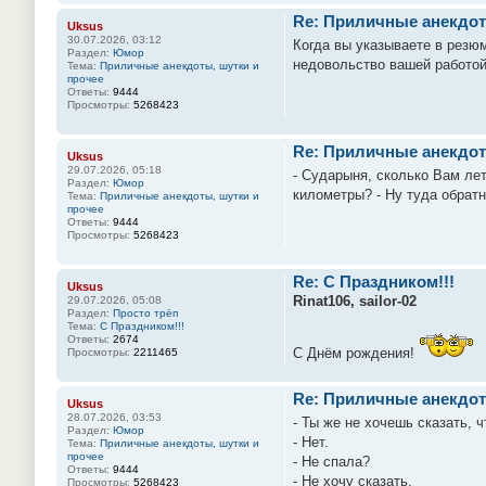
Re: Приличные анекдот
Uksus
30.07.2026, 03:12
Когда вы указываете в резюм
Раздел:
Юмор
недовольство вашей работой.
Тема:
Приличные анекдоты, шутки и
прочее
Ответы:
9444
Просмотры:
5268423
Re: Приличные анекдот
Uksus
29.07.2026, 05:18
- Сударыня, сколько Вам лет?
Раздел:
Юмор
километры? - Ну туда обратн
Тема:
Приличные анекдоты, шутки и
прочее
Ответы:
9444
Просмотры:
5268423
Re: С Праздником!!!
Uksus
Rinat106, sailor-02
29.07.2026, 05:08
Раздел:
Просто трёп
Тема:
С Праздником!!!
Ответы:
2674
С Днём рождения!
Просмотры:
2211465
Re: Приличные анекдот
Uksus
28.07.2026, 03:53
- Ты же не хочешь сказать, 
Раздел:
Юмор
- Нет.
Тема:
Приличные анекдоты, шутки и
прочее
- Не спала?
Ответы:
9444
- Не хочу сказать.
Просмотры:
5268423