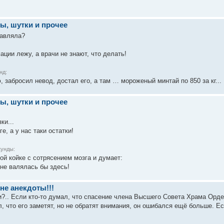
ы, шутки и прочее
бавляла?
мации лежу, а врачи не знают, что делать!
нд:
 забросил невод, достал его, а там … мороженый минтай по 850 за кг...
ы, шутки и прочее
ки...
е, а у нас таки остатки!
кунды:
ой койке с сотрясением мозга и думает:
 не валялась бы здесь!
 не анекдоты!!!
?.. Если кто-то думал, что спасение члена Высшего Совета Храма Орд
, что его заметят, но не обратят внимания, он ошибался ещё больше. Есл