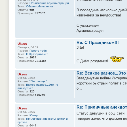
Раздел:
Объявления администрации
Тема:
Общие объявления
В последние несколько дней
Ответы:
685
Просмотры:
427387
извинения за неудобства!
С уважением
Администрация
Re: С Праздником!!!
Uksus
Jitel
Сегодня, 04:39
Раздел:
Просто трёп
Тема:
С Праздником!!!
Ответы:
2674
С Днём рождения!
Просмотры:
2211465
Re: Всякое разное...Это
Uksus
Звезданутые войны Интерлюд
Вчера, 03:46
Раздел:
"Песочница"
короткий быстрый полёт в с
Тема:
Всякое разное...Это не
о...
анекдоты!!!
Ответы:
325
Просмотры:
616260
Re: Приличные анекдот
Uksus
Вчера, 03:37
Статус девушки в соц. сети
Раздел:
Юмор
говорил жене, что должен по
Тема:
Приличные анекдоты, шутки и
прочее
Ответы:
9444