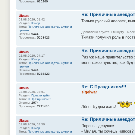
Просмотры:
616260
Re: Приличные анекдот
Uksus
03.08.2026, 01:42
Только русский человек, вып
Раздел:
Юмор
Тема:
Приличные анекдоты, шутки и
прочее
Добавлено спустя 1 минуту 14 сек
Ответы:
9444
Тимати получил роль в поста
Просмотры:
5268423
Re: Приличные анекдот
Uksus
02.08.2026, 04:17
Раз уж наше правительство з
Раздел:
Юмор
меня такое чувство, как будто
Тема:
Приличные анекдоты, шутки и
прочее
Ответы:
9444
Просмотры:
5268423
Re: С Праздником!!!
Uksus
sigelwar
02.08.2026, 03:51
Раздел:
Просто трёп
Тема:
С Праздником!!!
Ответы:
2674
Лёня! Будем жить!
Просмотры:
2211465
Re: Приличные анекдот
Uksus
01.08.2026, 03:50
Парень - девушке:
Раздел:
Юмор
- Милая, ты хочешь чипсов?
Тема:
Приличные анекдоты, шутки и