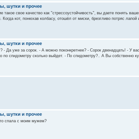
ы, шутки и прочее
е такое свое качество как "стрессоустойчивость", вы даете понять ваше
 Когда кот, понюхав колбасу, отошёл от миски, брезгливо потряс лапой и 
ы, шутки и прочее
 - Да уже за сорок. - А можно поконкретнее? - Сорок двенадцать! - У ва
о по спидометру сколько выйдет. - По спидометру?.. А Вы собственно куд
ы, шутки и прочее
что спала с моим мужем?