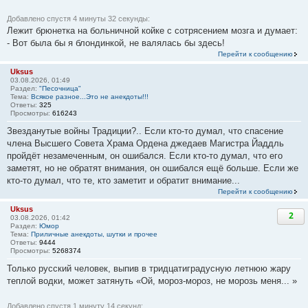
Добавлено спустя 4 минуты 32 секунды:
Лежит брюнетка на больничной койке с сотрясением мозга и думает:
- Вот была бы я блондинкой, не валялась бы здесь!
Перейти к сообщению
Uksus
03.08.2026, 01:49
Раздел:
"Песочница"
Тема:
Всякое разное...Это не анекдоты!!!
Ответы:
325
Просмотры:
616243
Звезданутые войны Традиции?.. Если кто-то думал, что спасение
члена Высшего Совета Храма Ордена джедаев Магистра Йаддль
пройдёт незамеченным, он ошибался. Если кто-то думал, что его
заметят, но не обратят внимания, он ошибался ещё больше. Если же
кто-то думал, что те, кто заметит и обратит внимание...
Перейти к сообщению
Uksus
2
03.08.2026, 01:42
Раздел:
Юмор
Тема:
Приличные анекдоты, шутки и прочее
Ответы:
9444
Просмотры:
5268374
Только русский человек, выпив в тридцатиградусную летнюю жару
теплой водки, может затянуть «Ой, мороз-мороз, не морозь меня... »
Добавлено спустя 1 минуту 14 секунд: