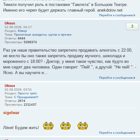
Тимати получил роль в постановке "Гамлета" в Большом Театре.
Именно его череп будет держать главный герой. anekdotov.net
Перейти к сообщению
Uksus
2
02.08.2026, 04:17
Раздел:
Юмор
Тема:
Приличные анекдоты, шутки и прочее
Ответы:
9444
Просмотры:
5268374
Раз уж наше правительство запретило продавать алкоголь с 22:00,
не могло бы оно также запретить продажу мучного, шоколада и
мороженого с 18:00? - Доктор, у меня такое чувство, как будто во
мне сидят два человека. Один говорит: "Пей! ", а другой: "Не пей! ". -
Ясно. А вы научите и...
Перейти к сообщению
Uksus
02.08.2026, 03:51
Раздел:
Просто трёп
Тема:
С Праздником!!!
Ответы:
2674
Просмотры:
2211437
sigelwar
Лёня! Будем жить!
Перейти к сообщению