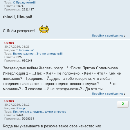
Тема:
С Праздником!!!
Ответы:
2674
Просмотры:
2211437
rhinoll, Шинрай
С Днём рождения!
Перейти к сообщению
Uksus
30.07.2026, 03:23
Раздел:
"Песочница"
Тема:
Всякое разное...Это не анекдоты!!!
Ответы:
325
Просмотры:
616243
Звезданутые войны Жалеть розгу…* *Почти Притча Соломонова.
Интерлюдия 1 - ...Нет. - Хм? - Не положено. - Кем? - Что? - Кем не
положено? - Традиция. - Йаддль, а тебе говорили, что любая
традиция начинается с одного-единственного случая? - … - Что
молчишь? - Я сказала. - И не передумаешь? - Да что ты...
Перейти к сообщению
Uksus
2
30.07.2026, 03:12
Раздел:
Юмор
Тема:
Приличные анекдоты, шутки и прочее
Ответы:
9444
Просмотры:
5268374
Когда вы указываете в резюме такое свое качество как