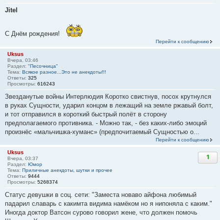
Jitel
С Днём рождения!
Перейти к сообщению
Uksus
Вчера, 03:46
Раздел:
"Песочница"
Тема:
Всякое разное...Это не анекдоты!!!
Ответы:
325
Просмотры:
616243
Звезданутые войны Интерлюдия Коротко свистнув, посох крутнулся
в руках Сущности, ударил концом в лежащий на земле ржавый болт,
и тот отправился в короткий быстрый полёт в сторону
предполагаемого противника. - Можно так, - без каких-либо эмоций
произнёс «мальчишка-хуманс» (предпочитаемый Сущностью о...
Перейти к сообщению
Uksus
1
Вчера, 03:37
Раздел:
Юмор
Тема:
Приличные анекдоты, шутки и прочее
Ответы:
9444
Просмотры:
5268374
Статус девушки в соц. сети: "Заместа новаво айфона любимый
падарил славарь с какимта видима намёком но я нипоняла с каким."
Иногда доктор Ватсон сурово говорил жене, что должен помочь