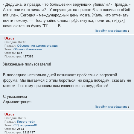
- Дедушка, а правда, что большевики верующих убивали? - Правда. -
А как они их отличали? - У верующих на пряжке было написано «Gott
mit uns». Сегодня - международный день мозга. Жаль, что отмечать
почти некому. — Неслучайно слова пр@ститутка, политик, пи[тух]
начинаются на букву "П"... — В...
Перейти к сообщению
Uksus
Сегодня, 04:43
Раздел:
Объявления администрации
Тема:
Общие объявления
Ответы:
685
Просмотры:
427382
Уважаемые пользователи!
В последние несколько дней возникают проблемы с загрузкой
форума. Мы пытаемся с этим бороться, но когда победим, сказать не
можем. Поэтому приносим вам извинения за неудобства!
С уважением
Администрация
Перейти к сообщению
Uksus
Сегодня, 04:39
Раздел:
Просто трёп
Тема:
С Праздником!!!
Ответы:
2674
Просмотры:
2211437