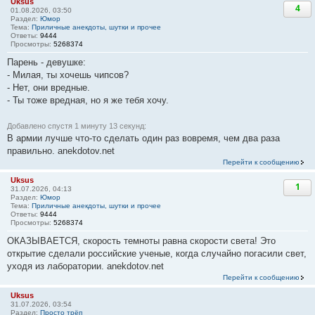
Uksus
4
01.08.2026, 03:50
Раздел:
Юмор
Тема:
Приличные анекдоты, шутки и прочее
Ответы:
9444
Просмотры:
5268374
Парень - девушке:
- Милая, ты хочешь чипсов?
- Нет, они вредные.
- Ты тоже вредная, но я же тебя хочу.
Добавлено спустя 1 минуту 13 секунд:
В армии лучше что-то сделать один раз вовремя, чем два раза
правильно. anekdotov.net
Перейти к сообщению
Uksus
1
31.07.2026, 04:13
Раздел:
Юмор
Тема:
Приличные анекдоты, шутки и прочее
Ответы:
9444
Просмотры:
5268374
ОКАЗЫВАЕТСЯ, скорость темноты равна скорости света! Это
открытие сделали российские ученые, когда случайно погасили свет,
уходя из лаборатории. anekdotov.net
Перейти к сообщению
Uksus
31.07.2026, 03:54
Раздел:
Просто трёп