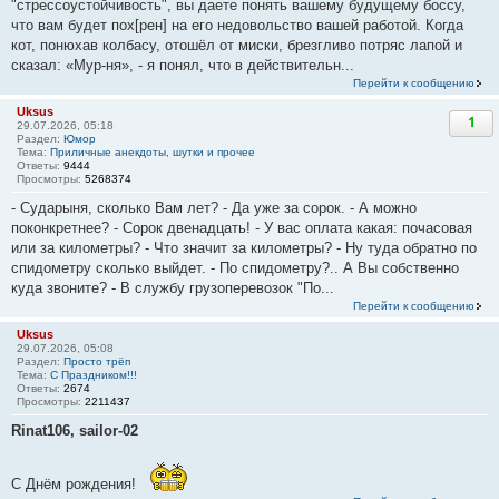
"стрессоустойчивость", вы даете понять вашему будущему боссу,
что вам будет пох[рен] на его недовольство вашей работой. Когда
кот, понюхав колбасу, отошёл от миски, брезгливо потряс лапой и
сказал: «Мур-ня», - я понял, что в действительн...
Перейти к сообщению
Uksus
1
29.07.2026, 05:18
Раздел:
Юмор
Тема:
Приличные анекдоты, шутки и прочее
Ответы:
9444
Просмотры:
5268374
- Сударыня, сколько Вам лет? - Да уже за сорок. - А можно
поконкретнее? - Сорок двенадцать! - У вас оплата какая: почасовая
или за километры? - Что значит за километры? - Ну туда обратно по
спидометру сколько выйдет. - По спидометру?.. А Вы собственно
куда звоните? - В службу грузоперевозок "По...
Перейти к сообщению
Uksus
29.07.2026, 05:08
Раздел:
Просто трёп
Тема:
С Праздником!!!
Ответы:
2674
Просмотры:
2211437
Rinat106, sailor-02
С Днём рождения!