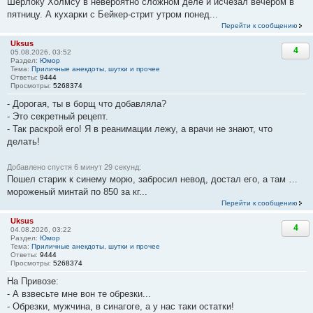
Шерлоку Холмсу в невероятно сложном деле и исчезал вечером в
пятницу. А кухарки с Бейкер-стрит утром понед...
Перейти к сообщению
Uksus
4
05.08.2026, 03:52
Раздел:
Юмор
Тема:
Приличные анекдоты, шутки и прочее
Ответы:
9444
Просмотры:
5268374
- Дорогая, ты в борщ что добавляла?
- Это секретный рецепт.
- Так раскрой его! Я в реанимации лежу, а врачи не знают, что
делать!
Добавлено спустя 6 минут 29 секунд:
Пошел старик к синему морю, забросил невод, достал его, а там …
мороженый минтай по 850 за кг...
Перейти к сообщению
Uksus
4
04.08.2026, 03:22
Раздел:
Юмор
Тема:
Приличные анекдоты, шутки и прочее
Ответы:
9444
Просмотры:
5268374
На Привозе:
- А взвесьте мне вон те обрезки...
- Обрезки, мужчина, в синагоге, а у нас таки остатки!