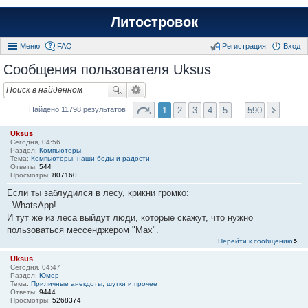
Литостровок
Меню
FAQ
Регистрация
Вход
Сообщения пользователя Uksus
1
2
3
4
5
…
590
Найдено 11798 результатов
Uksus
Сегодня, 04:56
Раздел:
Компьютеры
Тема:
Компьютеры, наши беды и радости.
Ответы:
544
Просмотры:
807160
Если ты заблудился в лесу, крикни громко:
- WhаtsАрр!
И тут же из леса выйдут люди, которые скажут, что нужно
пользоваться мессенджером "Мах".
Перейти к сообщению
Uksus
Сегодня, 04:47
Раздел:
Юмор
Тема:
Приличные анекдоты, шутки и прочее
Ответы:
9444
Просмотры:
5268374