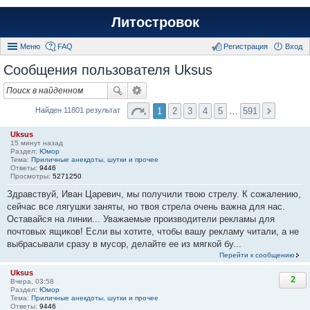
Литостровок
Меню
FAQ
Регистрация
Вход
Сообщения пользователя Uksus
1
2
3
4
5
…
591
Найден 11801 результат
Uksus
15 минут назад
Раздел:
Юмор
Тема:
Приличные анекдоты, шутки и прочее
Ответы:
9446
Просмотры:
5271250
Здравствуй, Иван Царевич, мы получили твою стрелу. К сожалению,
сейчас все лягушки заняты, но твоя стрела очень важна для нас.
Оставайся на линии... Уважаемые производители рекламы для
почтовых ящиков! Если вы хотите, чтобы вашу рекламу читали, а не
выбрасывали сразу в мусор, делайте ее из мягкой бу...
Перейти к сообщению
Uksus
2
Вчера, 03:58
Раздел:
Юмор
Тема:
Приличные анекдоты, шутки и прочее
Ответы:
9446