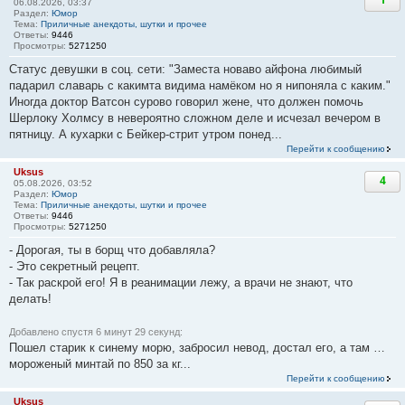
06.08.2026, 03:37
Раздел:
Юмор
Тема:
Приличные анекдоты, шутки и прочее
Ответы:
9446
Просмотры:
5271250
Статус девушки в соц. сети: "Заместа новаво айфона любимый
падарил славарь с какимта видима намёком но я нипоняла с каким."
Иногда доктор Ватсон сурово говорил жене, что должен помочь
Шерлоку Холмсу в невероятно сложном деле и исчезал вечером в
пятницу. А кухарки с Бейкер-стрит утром понед...
Перейти к сообщению
Uksus
4
05.08.2026, 03:52
Раздел:
Юмор
Тема:
Приличные анекдоты, шутки и прочее
Ответы:
9446
Просмотры:
5271250
- Дорогая, ты в борщ что добавляла?
- Это секретный рецепт.
- Так раскрой его! Я в реанимации лежу, а врачи не знают, что
делать!
Добавлено спустя 6 минут 29 секунд:
Пошел старик к синему морю, забросил невод, достал его, а там …
мороженый минтай по 850 за кг...
Перейти к сообщению
Uksus