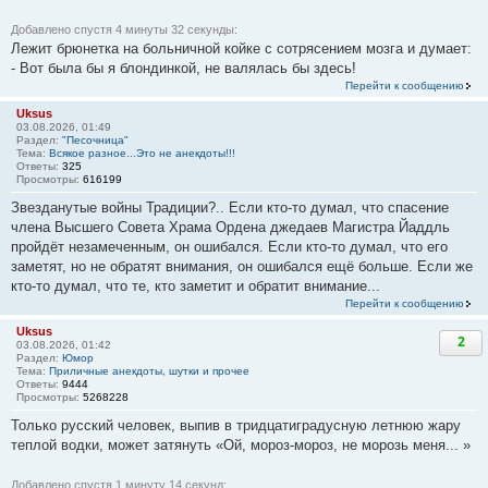
Добавлено спустя 4 минуты 32 секунды:
Лежит брюнетка на больничной койке с сотрясением мозга и думает:
- Вот была бы я блондинкой, не валялась бы здесь!
Перейти к сообщению
Uksus
03.08.2026, 01:49
Раздел:
"Песочница"
Тема:
Всякое разное...Это не анекдоты!!!
Ответы:
325
Просмотры:
616199
Звезданутые войны Традиции?.. Если кто-то думал, что спасение
члена Высшего Совета Храма Ордена джедаев Магистра Йаддль
пройдёт незамеченным, он ошибался. Если кто-то думал, что его
заметят, но не обратят внимания, он ошибался ещё больше. Если же
кто-то думал, что те, кто заметит и обратит внимание...
Перейти к сообщению
Uksus
2
03.08.2026, 01:42
Раздел:
Юмор
Тема:
Приличные анекдоты, шутки и прочее
Ответы:
9444
Просмотры:
5268228
Только русский человек, выпив в тридцатиградусную летнюю жару
теплой водки, может затянуть «Ой, мороз-мороз, не морозь меня... »
Добавлено спустя 1 минуту 14 секунд: