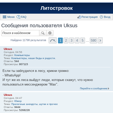
Литостровок
Меню
FAQ
Регистрация
Вход
Сообщения пользователя Uksus
1
2
3
4
5
…
590
Найдено 11798 результатов
Uksus
Сегодня, 04:56
Раздел:
Компьютеры
Тема:
Компьютеры, наши беды и радости.
Ответы:
544
Просмотры:
807115
Если ты заблудился в лесу, крикни громко:
- WhаtsАрр!
И тут же из леса выйдут люди, которые скажут, что нужно
пользоваться мессенджером "Мах".
Перейти к сообщению
Uksus
Сегодня, 04:47
Раздел:
Юмор
Тема:
Приличные анекдоты, шутки и прочее
Ответы:
9444
Просмотры:
5268228