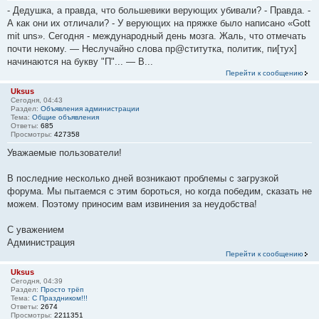
- Дедушка, а правда, что большевики верующих убивали? - Правда. -
А как они их отличали? - У верующих на пряжке было написано «Gott
mit uns». Сегодня - международный день мозга. Жаль, что отмечать
почти некому. — Неслучайно слова пр@ститутка, политик, пи[тух]
начинаются на букву "П"... — В...
Перейти к сообщению
Uksus
Сегодня, 04:43
Раздел:
Объявления администрации
Тема:
Общие объявления
Ответы:
685
Просмотры:
427358
Уважаемые пользователи!
В последние несколько дней возникают проблемы с загрузкой
форума. Мы пытаемся с этим бороться, но когда победим, сказать не
можем. Поэтому приносим вам извинения за неудобства!
С уважением
Администрация
Перейти к сообщению
Uksus
Сегодня, 04:39
Раздел:
Просто трёп
Тема:
С Праздником!!!
Ответы:
2674
Просмотры:
2211351