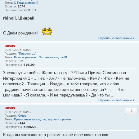
Тема:
С Праздником!!!
Ответы:
2674
Просмотры:
2211351
rhinoll, Шинрай
С Днём рождения!
Перейти к сообщению
Uksus
30.07.2026, 03:23
Раздел:
"Песочница"
Тема:
Всякое разное...Это не анекдоты!!!
Ответы:
325
Просмотры:
616199
Звезданутые войны Жалеть розгу…* *Почти Притча Соломонова.
Интерлюдия 1 - ...Нет. - Хм? - Не положено. - Кем? - Что? - Кем не
положено? - Традиция. - Йаддль, а тебе говорили, что любая
традиция начинается с одного-единственного случая? - … - Что
молчишь? - Я сказала. - И не передумаешь? - Да что ты...
Перейти к сообщению
Uksus
2
30.07.2026, 03:12
Раздел:
Юмор
Тема:
Приличные анекдоты, шутки и прочее
Ответы:
9444
Просмотры:
5268228
Когда вы указываете в резюме такое свое качество как