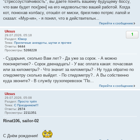
"стрессоустойчивость", вы даете понять вашему будущему боссу,
что вам будет пох[рен] на его недовольство вашей работой. Когда
кот, понюхав колбасу, отошёл от миски, брезгливо потряс лапой и
сказал: «Мур-ня», - я понял, что в действительн...
Перейти к сообщению
Uksus
1
29.07.2026, 05:18
Раздел:
Юмор
Тема:
Приличные анекдоты, шутки и прочее
Ответы:
9444
Просмотры:
5268228
- Сударыня, сколько Вам лет? - Да уже за сорок. - А можно
поконкретнее? - Сорок двенадцать! - У вас оплата какая: почасовая
или за километры? - Что значит за километры? - Ну туда обратно по
спидометру сколько выйдет. - По спидометру?.. А Вы собственно
куда звоните? - В службу грузоперевозок "По...
Перейти к сообщению
Uksus
29.07.2026, 05:08
Раздел:
Просто трёп
Тема:
С Праздником!!!
Ответы:
2674
Просмотры:
2211351
Rinat106, sailor-02
С Днём рождения!