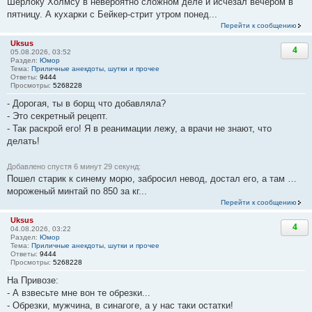
Шерлоку Холмсу в невероятно сложном деле и исчезал вечером в
пятницу. А кухарки с Бейкер-стрит утром понед...
Перейти к сообщению
Uksus
4
05.08.2026, 03:52
Раздел:
Юмор
Тема:
Приличные анекдоты, шутки и прочее
Ответы:
9444
Просмотры:
5268228
- Дорогая, ты в борщ что добавляла?
- Это секретный рецепт.
- Так раскрой его! Я в реанимации лежу, а врачи не знают, что
делать!
Добавлено спустя 6 минут 29 секунд:
Пошел старик к синему морю, забросил невод, достал его, а там …
мороженый минтай по 850 за кг...
Перейти к сообщению
Uksus
4
04.08.2026, 03:22
Раздел:
Юмор
Тема:
Приличные анекдоты, шутки и прочее
Ответы:
9444
Просмотры:
5268228
На Привозе:
- А взвесьте мне вон те обрезки...
- Обрезки, мужчина, в синагоге, а у нас таки остатки!