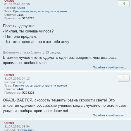
Uksus
4
01.08.2026, 03:50
Раздел:
Юмор
Тема:
Приличные анекдоты, шутки и прочее
Ответы:
9444
Просмотры:
5268228
Парень - девушке:
- Милая, ты хочешь чипсов?
- Нет, они вредные.
- Ты тоже вредная, но я же тебя хочу.
Добавлено спустя 1 минуту 13 секунд:
В армии лучше что-то сделать один раз вовремя, чем два раза
правильно. anekdotov.net
Перейти к сообщению
Uksus
1
31.07.2026, 04:13
Раздел:
Юмор
Тема:
Приличные анекдоты, шутки и прочее
Ответы:
9444
Просмотры:
5268228
ОКАЗЫВАЕТСЯ, скорость темноты равна скорости света! Это
открытие сделали российские ученые, когда случайно погасили свет,
уходя из лаборатории. anekdotov.net
Перейти к сообщению
Uksus
31.07.2026, 03:54
Раздел:
Просто трёп