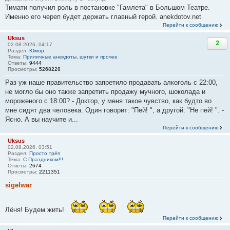
Тимати получил роль в постановке "Гамлета" в Большом Театре.
Именно его череп будет держать главный герой. anekdotov.net
Перейти к сообщению
Uksus
2
02.08.2026, 04:17
Раздел:
Юмор
Тема:
Приличные анекдоты, шутки и прочее
Ответы:
9444
Просмотры:
5268228
Раз уж наше правительство запретило продавать алкоголь с 22:00,
не могло бы оно также запретить продажу мучного, шоколада и
мороженого с 18:00? - Доктор, у меня такое чувство, как будто во
мне сидят два человека. Один говорит: "Пей! ", а другой: "Не пей! ". -
Ясно. А вы научите и...
Перейти к сообщению
Uksus
02.08.2026, 03:51
Раздел:
Просто трёп
Тема:
С Праздником!!!
Ответы:
2674
Просмотры:
2211351
sigelwar
Лёня! Будем жить!
Перейти к сообщению