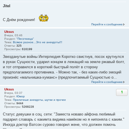
Jitel
С Днём рождения!
Перейти к сообщению
Uksus
Вчера, 03:46
Раздел:
"Песочница"
Тема:
Всякое разное...Это не анекдоты!!!
Ответы:
325
Просмотры:
616199
Звезданутые войны Интерлюдия Коротко свистнув, посох крутнулся
в руках Сущности, ударил концом в лежащий на земле ржавый болт,
и тот отправился в короткий быстрый полёт в сторону
предполагаемого противника. - Можно так, - без каких-либо эмоций
произнёс «мальчишка-хуманс» (предпочитаемый Сущностью о...
Перейти к сообщению
Uksus
1
Вчера, 03:37
Раздел:
Юмор
Тема:
Приличные анекдоты, шутки и прочее
Ответы:
9444
Просмотры:
5268228
Статус девушки в соц. сети: "Заместа новаво айфона любимый
падарил славарь с какимта видима намёком но я нипоняла с каким."
Иногда доктор Ватсон сурово говорил жене, что должен помочь