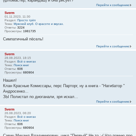
(фломастер, карандаш) и она рисует?
Перейти к сообщению
Sverm
01.11.2023, 11:30
Раздел:
Просто трёп
Тема:
Мужской клуб. О красоте и вкусах.
Ответы:
3224
Просмотры:
1981735
Симпатичный пёсель!
Перейти к сообщению
Sverm
28.08.2023, 18:15
Раздел:
Всё о книгах
Тема:
Поиск книг
Ответы:
606
Просмотры:
680904
Нашел!
Клан Красные Комиссары, перс Парторг, ну а книга - "Нагибатор "
Андросенко...
ЗЫ Полистал по диоганали, зря искал...
Перейти к сообщению
Sverm
26.08.2023, 06:20
Раздел:
Всё о книгах
Тема:
Поиск книг
Ответы:
606
Просмотры:
680904
Савич Михаил Владимирович, цикл "Первый" Не то :-( Что помню про