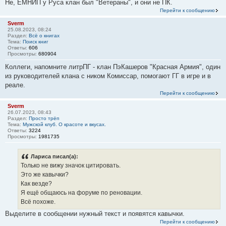
Не, ЕМНИП у Руса клан был "Ветераны", и они не ПК.
Перейти к сообщению
Sverm
25.08.2023, 08:24
Раздел:
Всё о книгах
Тема:
Поиск книг
Ответы:
606
Просмотры:
680904
Коллеги, напомните литрПГ - клан ПэКашеров "Красная Армия", один
из руководителей клана с ником Комиссар, помогают ГГ в игре и в
реале.
Перейти к сообщению
Sverm
26.07.2023, 08:43
Раздел:
Просто трёп
Тема:
Мужской клуб. О красоте и вкусах.
Ответы:
3224
Просмотры:
1981735
Лариса писал(а):
Только не вижу значок цитировать.
Это же кавычки?
Как везде?
Я ещё общаюсь на форуме по реновации.
Всё похоже.
Выделите в сообщении нужный текст и появятся кавычки.
Перейти к сообщению