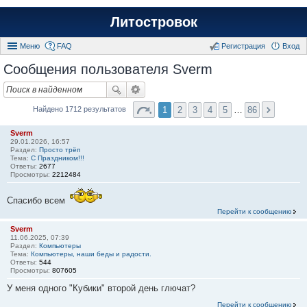
Литостровок
Меню
FAQ
Регистрация
Вход
Сообщения пользователя Sverm
1
2
3
4
5
…
86
Найдено 1712 результатов
Sverm
29.01.2026, 16:57
Раздел:
Просто трёп
Тема:
С Праздником!!!
Ответы:
2677
Просмотры:
2212484
Спасибо всем
Перейти к сообщению
Sverm
11.06.2025, 07:39
Раздел:
Компьютеры
Тема:
Компьютеры, наши беды и радости.
Ответы:
544
Просмотры:
807605
У меня одного "Кубики" второй день глючат?
Перейти к сообщению