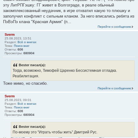
эту ЛитРПГэшку: ГГ живет в Волгограде, в реале обычный
закомплексованный неудачник, в игре отхватил какую то плюшку и
заполучил конфликт с сильным кланом. За него вписались ребята из
ПэВэПэ клана "Красная Армия" (п...
Перейти к сообщению
Sverm
25.08.2023, 13:51
Раздел:
Всё о книгах
Тема:
Поиск книг
Ответы:
606
Просмотры:
680904
Bester писал(а):
Тогда, возможно, Тимофей Царенко Бессистемная отладка.
Реабилитация.
Тоже мимо, но спасибо.
Перейти к сообщению
Sverm
25.08.2023, 09:01
Раздел:
Всё о книгах
Тема:
Поиск книг
Ответы:
606
Просмотры:
680904
Bester писал(а):
По-моему это "Играть чтобы жить" Дмитрий Рус.