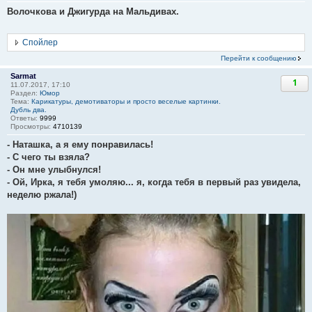
Волочкова и Джигурда на Мальдивах.
Спойлер
Перейти к сообщению
Sarmat
1
11.07.2017, 17:10
Раздел:
Юмор
Тема:
Карикатуры, демотиваторы и просто веселые картинки.
Дубль два.
Ответы:
9999
Просмотры:
4710139
- Наташка, а я ему понравилась!
- С чего ты взяла?
- Он мне улыбнулся!
- Ой, Ирка, я тебя умоляю... я, когда тебя в первый раз увидела,
неделю ржала!)