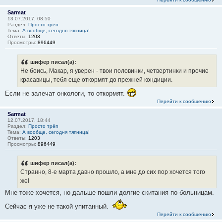
Sarmat
13.07.2017, 08:50
Раздел:
Просто трёп
Тема:
А вообще, сегодня тяпница!
Ответы:
1203
Просмотры:
896449
шифер писал(а):
Не боись, Макар, я уверен - твои половинки, четвертинки и прочие
красавицы, тебя еще откормят до прежней кондиции.
Если не залечат онкологи, то откормят.
Перейти к сообщению
Sarmat
12.07.2017, 18:44
Раздел:
Просто трёп
Тема:
А вообще, сегодня тяпница!
Ответы:
1203
Просмотры:
896449
шифер писал(а):
Странно, 8-е марта давно прошло, а мне до сих пор хочется того
же!
Мне тоже хочется, но дальше пошли долгие скитания по больницам.
Сейчас я уже не такой упитанный.
Перейти к сообщению