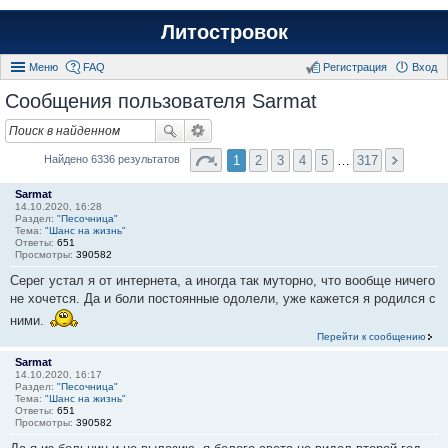
Литостровок
Меню
FAQ
Регистрация
Вход
Сообщения пользователя Sarmat
1
2
3
4
5
…
317
Найдено 6336 результатов
Sarmat
14.10.2020, 16:28
Раздел:
"Песочница"
Тема:
"Шанс на жизнь"
Ответы:
651
Просмотры:
390582
Серег устал я от интернета, а иногда так муторно, что вообще ничего
не хочется. Да и боли постоянные одолели, уже кажется я родился с
ними.
Перейти к сообщению
Sarmat
14.10.2020, 16:17
Раздел:
"Песочница"
Тема:
"Шанс на жизнь"
Ответы:
651
Просмотры:
390582