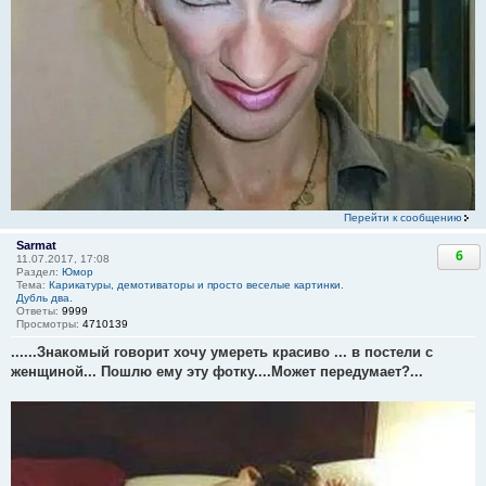
Перейти к сообщению
Sarmat
6
11.07.2017, 17:08
Раздел:
Юмор
Тема:
Карикатуры, демотиваторы и просто веселые картинки.
Дубль два.
Ответы:
9999
Просмотры:
4710139
......Знакомый говорит хочу умереть красиво ... в постели с
женщиной... Пошлю ему эту фотку....Может передумает?...