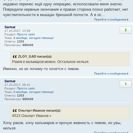
недавно перенес ещё одну операцию, исполосовали меня знатно.
Повредили нервные окончания и правая сторона плохо работает, нет
чувствительности в мышцах брюшной полости. А в ос...
Перейти к сообщению
Sarmat
2
17.10.2017, 13:39
Раздел:
Просто трёп
Тема:
А вообще, сегодня тяпница!
Ответы:
1203
Просмотры:
896449
ZLOY_GAD писал(а):
Раков и кальмаров можно. Остальное нельзя.
Именно, но их почему-то хочется с пивом.
Перейти к сообщению
Sarmat
1
17.10.2017, 08:41
Раздел:
Просто трёп
Тема:
А вообще, сегодня тяпница!
Ответы:
1203
Просмотры:
896449
Ольгерт Иванов писал(а):
#523 Ольгерт Иванов »
Хочу раков, хочу кальмаров и прочую живность с пивом, но увы,
нельзя.
Перейти к сообщению