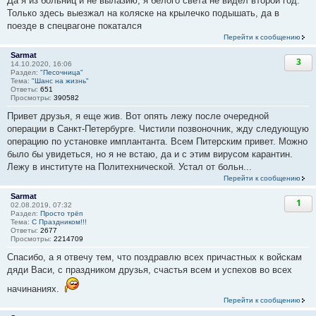
Да я из больниц и не вылазию, я белого света не видел второй год.
Только здесь выезжал на коляске на крылечко подышать, да в
поезде в спецвагоне покатался
Перейти к сообщению
Sarmat
3
14.10.2020, 16:06
Раздел:
"Песочница"
Тема:
"Шанс на жизнь"
Ответы:
651
Просмотры:
390582
Привет друзья, я еще жив. Вот опять лежу после очередной
операции в Санкт-Петербурге. Чистили позвоночник, жду следующую
операцию по установке имплантанта. Всем Питерским привет. Можно
было бы увидеться, но я не встаю, да и с этим вирусом карантин.
Лежу в институте на Политехнической. Устал от больн...
Перейти к сообщению
Sarmat
1
02.08.2019, 07:32
Раздел:
Просто трёп
Тема:
С Праздником!!!
Ответы:
2677
Просмотры:
2214709
Спасибо, а я отвечу тем, что поздравлю всех причастных к войскам
дяди Васи, с праздником друзья, счастья всем и успехов во всех
начинаниях.
Перейти к сообщению