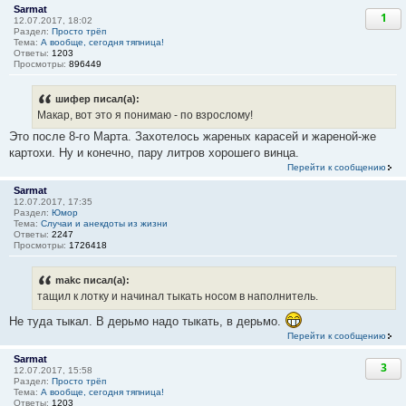
Sarmat
1
12.07.2017, 18:02
Раздел:
Просто трёп
Тема:
А вообще, сегодня тяпница!
Ответы:
1203
Просмотры:
896449
шифер писал(а):
Макар, вот это я понимаю - по взрослому!
Это после 8-го Марта. Захотелось жареных карасей и жареной-же
картохи. Ну и конечно, пару литров хорошего винца.
Перейти к сообщению
Sarmat
12.07.2017, 17:35
Раздел:
Юмор
Тема:
Случаи и анекдоты из жизни
Ответы:
2247
Просмотры:
1726418
makc писал(а):
тащил к лотку и начинал тыкать носом в наполнитель.
Не туда тыкал. В дерьмо надо тыкать, в дерьмо.
Перейти к сообщению
Sarmat
3
12.07.2017, 15:58
Раздел:
Просто трёп
Тема:
А вообще, сегодня тяпница!
Ответы:
1203