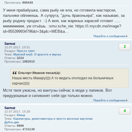
Просмотры:
896449
У меня прабабушка, сама рыбу не ела, но готовила мастерски,
пальчики оближешь. А супруга, "дочь браконьера", как называю, за
рыбу родину продаст. :-) А моя, как жареных карасей готовит .....
мммммммм, ум отъёшь. :smu:sche_nie: https://i.mycdn.me/image?
id=855399934796&t=3&plc=WEB&a...
Перейти к сообщению
Sarmat
2
12.07.2017, 15:51
Раздел:
Просто трёп
Тема:
Мужской клуб. О красоте и вкусах.
Ответы:
3224
Просмотры:
1982610
Ольгерт Иванов писал(а):
Наша месть Макару)))) А то видать оголодал на больничных
харчах)))))
Мстя твоя ужасна, но вантузы сейчас в моде у папиков. Вот
придурошные и силиконят себя где только можно.
Перейти к сообщению
Sarmat
4
12.07.2017, 15:28
Раздел:
Юмор
Тема:
Карикатуры, демотиваторы и просто веселые картинки.
Дубль два.
Ответы:
9999
Просмотры:
4710139