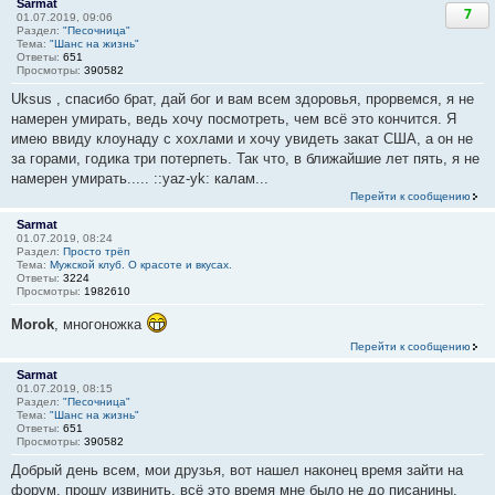
Sarmat
7
01.07.2019, 09:06
Раздел:
"Песочница"
Тема:
"Шанс на жизнь"
Ответы:
651
Просмотры:
390582
Uksus , спасибо брат, дай бог и вам всем здоровья, прорвемся, я не
намерен умирать, ведь хочу посмотреть, чем всё это кончится. Я
имею ввиду клоунаду с хохлами и хочу увидеть закат США, а он не
за горами, годика три потерпеть. Так что, в ближайшие лет пять, я не
намерен умирать..... ::yaz-yk: калам...
Перейти к сообщению
Sarmat
01.07.2019, 08:24
Раздел:
Просто трёп
Тема:
Мужской клуб. О красоте и вкусах.
Ответы:
3224
Просмотры:
1982610
Morok
, многоножка
Перейти к сообщению
Sarmat
01.07.2019, 08:15
Раздел:
"Песочница"
Тема:
"Шанс на жизнь"
Ответы:
651
Просмотры:
390582
Добрый день всем, мои друзья, вот нашел наконец время зайти на
форум, прошу извинить, всё это время мне было не до писанины,