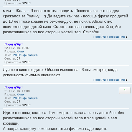
Просмотры:
92902
ммм... Жаль... Я своего хотел сводить. Показать как его прадед
сражался за Родину... :( Да ведите как раз - вообще фразу про детей
до 18 лет тоже крайне не рекомендую. не понял. Абсолютно
возможное для детей кино. Смерть показана очень достойно, без
разлетающихся во все стороны частей тел. Секса/об...
Перейти к сообщению
Лорд д'Арт
22.11.2016, 10:07
Раздел:
Кино
Тема:
28 Панфиловцев
Ответы:
57
Просмотры:
92902
Лучше в кино сходите. Обычно именно на сборы смотрят, когда
успешность фильма оценивают.
Перейти к сообщению
Лорд д'Арт
1
21.11.2016, 17:08
Раздел:
Кино
Тема:
28 Панфиловцев
Ответы:
57
Просмотры:
92902
Идите с сыном, коллега. Там смерть показана очень достойно, без
разлетающихся во все стороны частей тела и хлещущей в зал
кровищи.
А подрастающему поколению такие фильмы надо видеть.