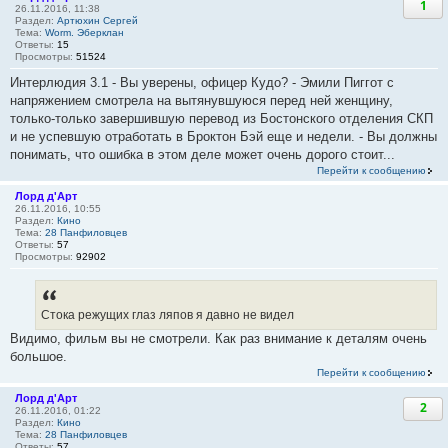
1
26.11.2016, 11:38
Раздел:
Артюхин Сергей
Тема:
Worm. Эберклан
Ответы:
15
Просмотры:
51524
Интерлюдия 3.1 - Вы уверены, офицер Кудо? - Эмили Пиггот с
напряжением смотрела на вытянувшуюся перед ней женщину,
только-только завершившую перевод из Бостонского отделения СКП
и не успевшую отработать в Броктон Бэй еще и недели. - Вы должны
понимать, что ошибка в этом деле может очень дорого стоит...
Перейти к сообщению
Лорд д'Арт
26.11.2016, 10:55
Раздел:
Кино
Тема:
28 Панфиловцев
Ответы:
57
Просмотры:
92902
Стока режущих глаз ляпов я давно не видел
Видимо, фильм вы не смотрели. Как раз внимание к деталям очень
большое.
Перейти к сообщению
Лорд д'Арт
2
26.11.2016, 01:22
Раздел:
Кино
Тема:
28 Панфиловцев
Ответы:
57