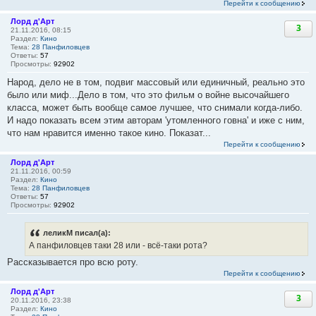
Перейти к сообщению
Лорд д'Арт
3
21.11.2016, 08:15
Раздел:
Кино
Тема:
28 Панфиловцев
Ответы:
57
Просмотры:
92902
Народ, дело не в том, подвиг массовый или единичный, реально это
было или миф...Дело в том, что это фильм о войне высочайшего
класса, может быть вообще самое лучшее, что снимали когда-либо.
И надо показать всем этим авторам 'утомленного говна' и иже с ним,
что нам нравится именно такое кино. Показат...
Перейти к сообщению
Лорд д'Арт
21.11.2016, 00:59
Раздел:
Кино
Тема:
28 Панфиловцев
Ответы:
57
Просмотры:
92902
леликМ писал(а):
А панфиловцев таки 28 или - всё-таки рота?
Рассказывается про всю роту.
Перейти к сообщению
Лорд д'Арт
3
20.11.2016, 23:38
Раздел:
Кино