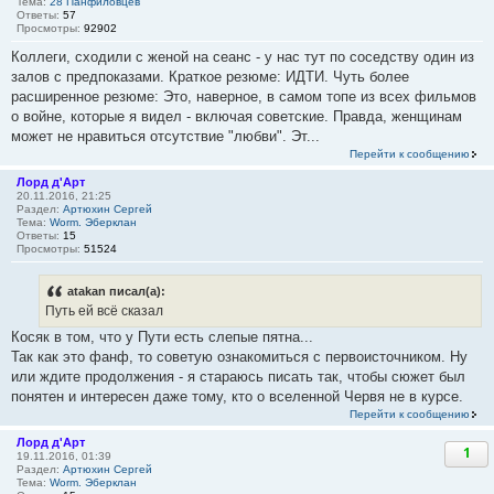
Тема:
28 Панфиловцев
Ответы:
57
Просмотры:
92902
Коллеги, сходили с женой на сеанс - у нас тут по соседству один из
залов с предпоказами. Краткое резюме: ИДТИ. Чуть более
расширенное резюме: Это, наверное, в самом топе из всех фильмов
о войне, которые я видел - включая советские. Правда, женщинам
может не нравиться отсутствие "любви". Эт...
Перейти к сообщению
Лорд д'Арт
20.11.2016, 21:25
Раздел:
Артюхин Сергей
Тема:
Worm. Эберклан
Ответы:
15
Просмотры:
51524
atakan писал(а):
Путь ей всё сказал
Косяк в том, что у Пути есть слепые пятна...
Так как это фанф, то советую ознакомиться с первоисточником. Ну
или ждите продолжения - я стараюсь писать так, чтобы сюжет был
понятен и интересен даже тому, кто о вселенной Червя не в курсе.
Перейти к сообщению
Лорд д'Арт
1
19.11.2016, 01:39
Раздел:
Артюхин Сергей
Тема:
Worm. Эберклан