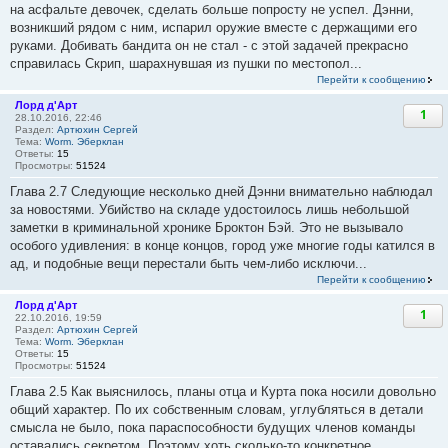
на асфальте девочек, сделать больше попросту не успел. Дэнни,
возникший рядом с ним, испарил оружие вместе с держащими его
руками. Добивать бандита он не стал - с этой задачей прекрасно
справилась Скрип, шарахнувшая из пушки по местопол...
Перейти к сообщению
Лорд д'Арт
1
28.10.2016, 22:46
Раздел:
Артюхин Сергей
Тема:
Worm. Эберклан
Ответы:
15
Просмотры:
51524
Глава 2.7 Следующие несколько дней Дэнни внимательно наблюдал
за новостями. Убийство на складе удостоилось лишь небольшой
заметки в криминальной хронике Броктон Бэй. Это не вызывало
особого удивления: в конце концов, город уже многие годы катился в
ад, и подобные вещи перестали быть чем-либо исключи...
Перейти к сообщению
Лорд д'Арт
1
22.10.2016, 19:59
Раздел:
Артюхин Сергей
Тема:
Worm. Эберклан
Ответы:
15
Просмотры:
51524
Глава 2.5 Как выяснилось, планы отца и Курта пока носили довольно
общий характер. По их собственным словам, углубляться в детали
смысла не было, пока параспособности будущих членов команды
оставались секретом. Поэтому хоть сколько-то конкретное