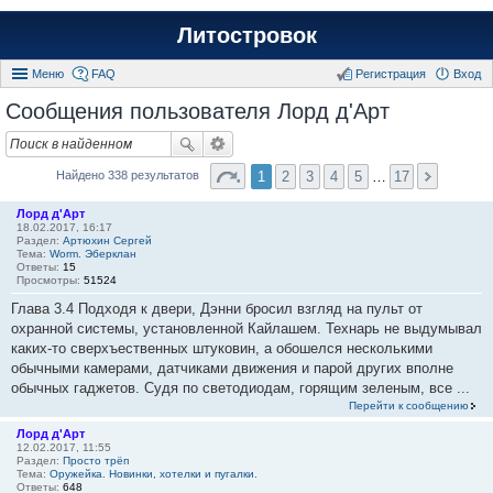
Литостровок
Меню
FAQ
Регистрация
Вход
Сообщения пользователя Лорд д'Арт
1
2
3
4
5
…
17
Найдено 338 результатов
Лорд д'Арт
18.02.2017, 16:17
Раздел:
Артюхин Сергей
Тема:
Worm. Эберклан
Ответы:
15
Просмотры:
51524
Глава 3.4 Подходя к двери, Дэнни бросил взгляд на пульт от
охранной системы, установленной Кайлашем. Технарь не выдумывал
каких-то сверхъественных штуковин, а обошелся несколькими
обычными камерами, датчиками движения и парой других вполне
обычных гаджетов. Судя по светодиодам, горящим зеленым, все ...
Перейти к сообщению
Лорд д'Арт
12.02.2017, 11:55
Раздел:
Просто трёп
Тема:
Оружейка. Новинки, хотелки и пугалки.
Ответы:
648