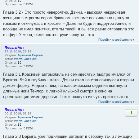
Ответы:
15
Просмотры:
51524
Глава 3.2 - Это просто невероятно, Дэнни, - высокая некрасивая
женщина в строгом сером брючном костюме восхищенно цыкнула
языком и откинулась в кресле. – Даже не будь я подругой Аннет, и
вообще не имея понятия, кто ты такой, я бы все равно отправила это
в эфир. У меня, если честно, руки чешутся, что...
Перейти к сообщению
Лорд д'Арт
17.11.2016, 23:18
Раздел:
Артюхин Сергей
Тема:
Worm. Эберклан
Ответы:
15
Просмотры:
51524
Глава 3.1 Красивый автомобиль из семидесятых быстро мчался от
Броктон Бэй в глубину штата - Дэнни ехал на становящуюся вторым
домом ферму. Рядом с ним, на пассажирском сидении вытянула
длинные ноги Тейлор, с легкой улыбкой смотря в окно на
пролетающие мимо деревья. Поток воздуха из чуть приоткрытого...
Перейти к сообщению
Лорд д'Арт
1
06.11.2016, 01:18
Раздел:
Артюхин Сергей
Тема:
Worm. Эберклан
Ответы:
15
Просмотры:
51524
Глава 2.8 Барыга, уже поднявший автомат в сторону так и лежащих