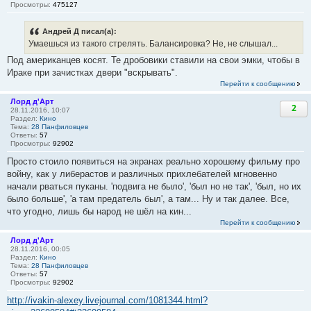
Просмотры:
475127
Андрей Д писал(а):
Умаешься из такого стрелять. Балансировка? Не, не слышал...
Под американцев косят. Те дробовики ставили на свои эмки, чтобы в
Ираке при зачистках двери "вскрывать".
Перейти к сообщению
Лорд д'Арт
2
28.11.2016, 10:07
Раздел:
Кино
Тема:
28 Панфиловцев
Ответы:
57
Просмотры:
92902
Просто стоило появиться на экранах реально хорошему фильму про
войну, как у либерастов и различных прихлебателей мгновенно
начали рваться пуканы. 'подвига не было', 'был но не так', 'был, но их
было больше', 'а там предатель был', а там... Ну и так далее. Все,
что угодно, лишь бы народ не шёл на кин...
Перейти к сообщению
Лорд д'Арт
28.11.2016, 00:05
Раздел:
Кино
Тема:
28 Панфиловцев
Ответы:
57
Просмотры:
92902
http://ivakin-alexey.livejournal.com/1081344.html?