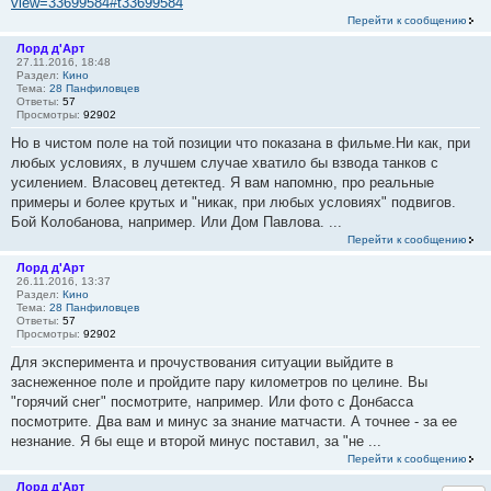
view=33699584#t33699584
Перейти к сообщению
Лорд д'Арт
27.11.2016, 18:48
Раздел:
Кино
Тема:
28 Панфиловцев
Ответы:
57
Просмотры:
92902
Но в чистом поле на той позиции что показана в фильме.Ни как, при
любых условиях, в лучшем случае хватило бы взвода танков с
усилением. Власовец детектед. Я вам напомню, про реальные
примеры и более крутых и "никак, при любых условиях" подвигов.
Бой Колобанова, например. Или Дом Павлова. ...
Перейти к сообщению
Лорд д'Арт
26.11.2016, 13:37
Раздел:
Кино
Тема:
28 Панфиловцев
Ответы:
57
Просмотры:
92902
Для эксперимента и прочуствования ситуации выйдите в
заснеженное поле и пройдите пару километров по целине. Вы
"горячий снег" посмотрите, например. Или фото с Донбасса
посмотрите. Два вам и минус за знание матчасти. А точнее - за ее
незнание. Я бы еще и второй минус поставил, за "не ...
Перейти к сообщению
Лорд д'Арт