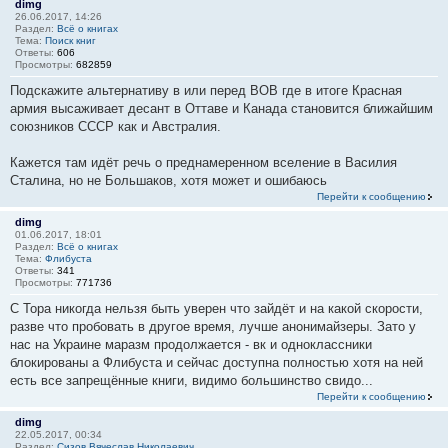
dimg
26.06.2017, 14:26
Раздел:
Всё о книгах
Тема:
Поиск книг
Ответы:
606
Просмотры:
682859
Подскажите альтернативу в или перед ВОВ где в итоге Красная
армия высаживает десант в Оттаве и Канада становится ближайшим
союзников СССР как и Австралия.
Кажется там идёт речь о преднамеренном вселение в Василия
Сталина, но не Большаков, хотя может и ошибаюсь
Перейти к сообщению
dimg
01.06.2017, 18:01
Раздел:
Всё о книгах
Тема:
Флибуста
Ответы:
341
Просмотры:
771736
С Тора никогда нельзя быть уверен что зайдёт и на какой скорости,
разве что пробовать в другое время, лучше анонимайзеры. Зато у
нас на Украине маразм продолжается - вк и одноклассники
блокированы а Флибуста и сейчас доступна полностью хотя на ней
есть все запрещённые книги, видимо большинство свидо...
Перейти к сообщению
dimg
22.05.2017, 00:34
Раздел:
Сизов Вячеслав Николаевич.