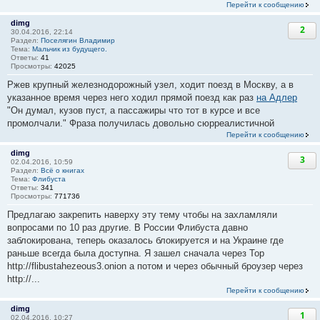
Перейти к сообщению
dimg
2
30.04.2016, 22:14
Раздел:
Поселягин Владимир
Тема:
Мальчик из будущего.
Ответы:
41
Просмотры:
42025
Ржев крупный железнодорожный узел, ходит поезд в Москву, а в
указанное время через него ходил прямой поезд как раз
на Адлер
"Он думал, кузов пуст, а пассажиры что тот в курсе и все
промолчали." Фраза получилась довольно сюрреалистичной
Перейти к сообщению
dimg
3
02.04.2016, 10:59
Раздел:
Всё о книгах
Тема:
Флибуста
Ответы:
341
Просмотры:
771736
Предлагаю закрепить наверху эту тему чтобы на захламляли
вопросами по 10 раз другие. В России Флибуста давно
заблокирована, теперь оказалось блокируется и на Украине где
раньше всегда была доступна. Я зашел сначала через Тор
http://flibustahezeous3.onion а потом и через обычный броузер через
http://...
Перейти к сообщению
dimg
1
02.04.2016, 10:27