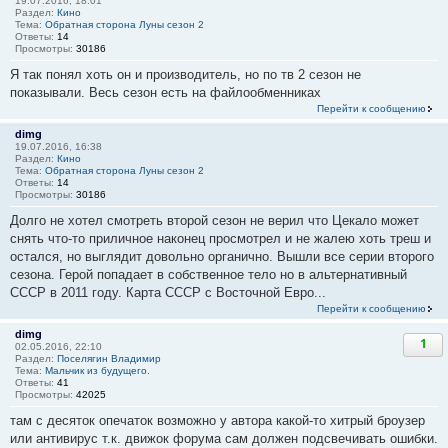
19.07.2016, 18:01
Раздел:
Кино
Тема:
Обратная сторона Луны сезон 2
Ответы:
14
Просмотры:
30186
Я так понял хоть он и производитель, но по тв 2 сезон не
показывали. Весь сезон есть на файлообменниках
Перейти к сообщению
dimg
19.07.2016, 16:38
Раздел:
Кино
Тема:
Обратная сторона Луны сезон 2
Ответы:
14
Просмотры:
30186
Долго не хотел смотреть второй сезон не верил что Цекало может
снять что-то приличное наконец просмотрел и не жалею хоть треш и
остался, но выглядит довольно органично. Вышли все серии второго
сезона. Герой попадает в собственное тело но в альтернативный
СССР в 2011 году. Карта СССР с Восточной Евро...
Перейти к сообщению
dimg
1
02.05.2016, 22:10
Раздел:
Поселягин Владимир
Тема:
Мальчик из будущего.
Ответы:
41
Просмотры:
42025
там с десяток опечаток возможно у автора какой-то хитрый броузер
или антивирус т.к. движок форума сам должен подсвечивать ошибки.