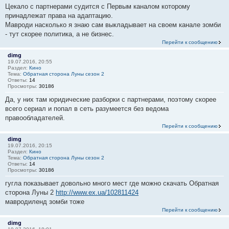
Цекало с партнерами судится с Первым каналом которому
принадлежат права на адаптацию.
Мавроди насколько я знаю сам выкладывает на своем канале зомби
- тут скорее политика, а не бизнес.
Перейти к сообщению
dimg
19.07.2016, 20:55
Раздел:
Кино
Тема:
Обратная сторона Луны сезон 2
Ответы:
14
Просмотры:
30186
Да, у них там юридические разборки с партнерами, поэтому скорее
всего сериал и попал в сеть разумеется без ведома
правообладателей.
Перейти к сообщению
dimg
19.07.2016, 20:15
Раздел:
Кино
Тема:
Обратная сторона Луны сезон 2
Ответы:
14
Просмотры:
30186
гугла показывает довольно много мест где можно скачать Обратная
сторона Луны 2
http://www.ex.ua/102811424
мавродиленд зомби тоже
Перейти к сообщению
dimg