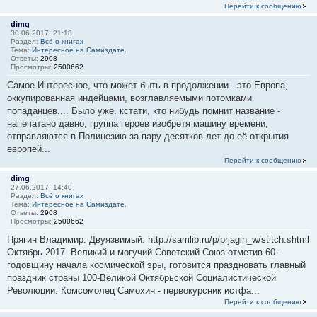
Перейти к сообщению
dimg
30.06.2017, 21:18
Раздел:
Всё о книгах
Тема:
Интересное на Самиздате.
Ответы:
2908
Просмотры:
2500662
Самое Интересное, что может быть в продолжении - это Европа,
оккупированная индейцами, возглавляемыми потомками
попаданцев.... Было уже. кстати, кто нибудь помнит название -
напечатано давно, группа героев изобретя машину времени,
отправляются в Полинезию за пару десятков лет до её открытия
европей...
Перейти к сообщению
dimg
27.06.2017, 14:40
Раздел:
Всё о книгах
Тема:
Интересное на Самиздате.
Ответы:
2908
Просмотры:
2500662
Прягин Владимир. Двуязвимый. http://samlib.ru/p/prjagin_w/stitch.shtml
Октябрь 2017. Великий и могучий Советский Союз отметив 60-
годовщину начала космической эры, готовится праздновать главный
праздник страны 100-Великой Октябрьской Социалистической
Революции. Комсомолец Самохин - первокурсник истфа...
Перейти к сообщению