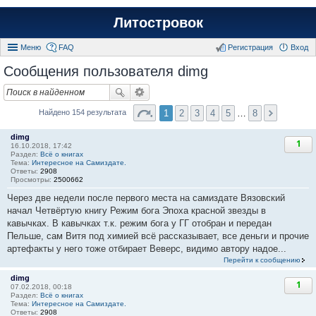
Литостровок
Меню
FAQ
Регистрация
Вход
Сообщения пользователя dimg
1
2
3
4
5
…
8
Найдено 154 результата
dimg
1
16.10.2018, 17:42
Раздел:
Всё о книгах
Тема:
Интересное на Самиздате.
Ответы:
2908
Просмотры:
2500662
Через две недели после первого места на самиздате Вязовский
начал Четвёртую книгу Режим бога Эпоха красной звезды в
кавычках. В кавычках т.к. режим бога у ГГ отобран и передан
Пельше, сам Витя под химией всё рассказывает, все деньги и прочие
артефакты у него тоже отбирает Веверс, видимо автору надое...
Перейти к сообщению
dimg
1
07.02.2018, 00:18
Раздел:
Всё о книгах
Тема:
Интересное на Самиздате.
Ответы:
2908