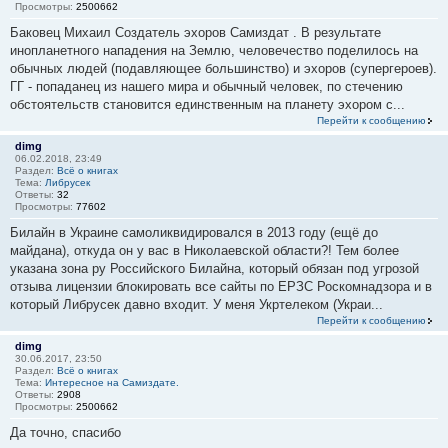
Просмотры:
2500662
Баковец Михаил Создатель эхоров Самиздат . В результате
инопланетного нападения на Землю, человечество поделилось на
обычных людей (подавляющее большинство) и эхоров (супергероев).
ГГ - попаданец из нашего мира и обычный человек, по стечению
обстоятельств становится единственным на планету эхором с...
Перейти к сообщению
dimg
06.02.2018, 23:49
Раздел:
Всё о книгах
Тема:
Либрусек
Ответы:
32
Просмотры:
77602
Билайн в Украине самоликвидировался в 2013 году (ещё до
майдана), откуда он у вас в Николаевской области?! Тем более
указана зона ру Российского Билайна, который обязан под угрозой
отзыва лицензии блокировать все сайты по ЕРЗС Роскомнадзора и в
который Либрусек давно входит. У меня Укртелеком (Украи...
Перейти к сообщению
dimg
30.06.2017, 23:50
Раздел:
Всё о книгах
Тема:
Интересное на Самиздате.
Ответы:
2908
Просмотры:
2500662
Да точно, спасибо