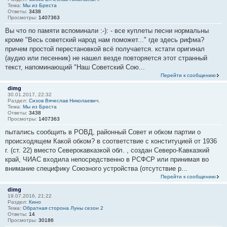
Тема:
Мы из Бреста
Ответы:
3438
Просмотры:
1407363
Вы что по памяти вспоминали :-): - все куплеты песни нормальны
кроме "Весь советский народ нам поможет..." где здесь рифма?
причем простой перестановкой всё получается. кстати оригинал
(аудио или песенник) не нашел везде повторяется этот странный
текст, напоминающий "Наш Советский Сою...
Перейти к сообщению
dimg
30.01.2017, 22:32
Раздел:
Сизов Вячеслав Николаевич.
Тема:
Мы из Бреста
Ответы:
3438
Просмотры:
1407363
пытались сообщить в РОВД, районный Совет и обком партии о
происходящем Какой обком? в соответствие с конституцией от 1936
г. (ст. 22) вместо Северокавказкой обл. , создан Северо-Кавказкий
край, ЧИАС входила непосредственно в РСФСР или принимая во
внимание специфику Союзного устройства (отсутствие р...
Перейти к сообщению
dimg
19.07.2016, 21:22
Раздел:
Кино
Тема:
Обратная сторона Луны сезон 2
Ответы:
14
Просмотры:
30186