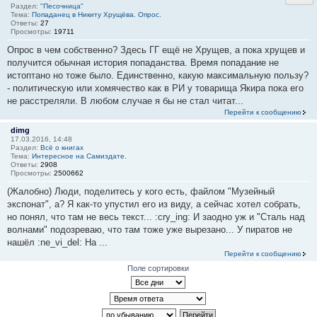
Раздел:
"Песочница"
Тема:
Попаданец в Никиту Хрущёва. Опрос.
Ответы:
27
Просмотры:
19711
Опрос в чем собственно? Здесь ГГ ещё не Хрущев, а пока хрущев и
получится обычная история попаданства. Время попадание не
истоптано но тоже было. Единственно, какую максимальную пользу?
- политическую или хомячество как в РИ у товарища Якира пока его
не расстреляли. В любом случае я бы не стал читат...
Перейти к сообщению
dimg
17.03.2016, 14:48
Раздел:
Всё о книгах
Тема:
Интересное на Самиздате.
Ответы:
2908
Просмотры:
2500662
(Жалобно) Люди, поделитесь у кого есть, файлом "Музейный
экспонат", а? Я как-то упустил его из виду, а сейчас хотел собрать,
но понял, что там не весь текст... :cry_ing: И заодно уж и "Сталь над
волнами" подозреваю, что там тоже уже вырезано... У пиратов не
нашёл :ne_vi_del: На ...
Перейти к сообщению
Поле сортировки