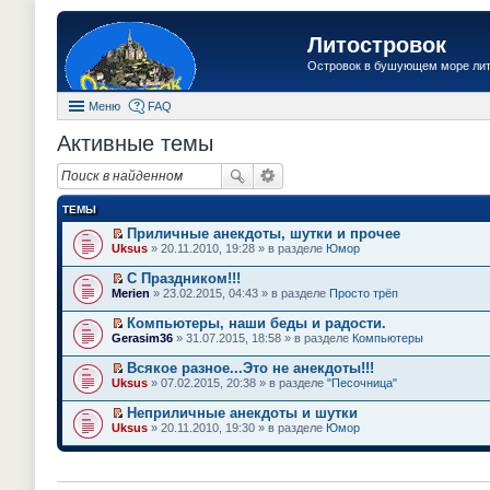
Литостровок
Островок в бушующем море ли
Меню
FAQ
Активные темы
ТЕМЫ
Приличные анекдоты, шутки и прочее
П
Uksus
» 20.11.2010, 19:28 » в разделе
Юмор
е
р
С Праздником!!!
е
П
Merien
» 23.02.2015, 04:43 » в разделе
Просто трёп
й
е
т
р
Компьютеры, наши беды и радости.
и
е
П
к
Gerasim36
» 31.07.2015, 18:58 » в разделе
Компьютеры
й
е
п
т
р
е
Всякое разное...Это не анекдоты!!!
и
е
р
П
к
Uksus
» 07.02.2015, 20:38 » в разделе
"Песочница"
й
в
е
п
т
о
р
е
Неприличные анекдоты и шутки
и
м
е
р
П
к
Uksus
» 20.11.2010, 19:30 » в разделе
Юмор
у
й
в
е
п
н
т
о
р
е
е
и
м
е
р
п
к
у
й
в
р
п
н