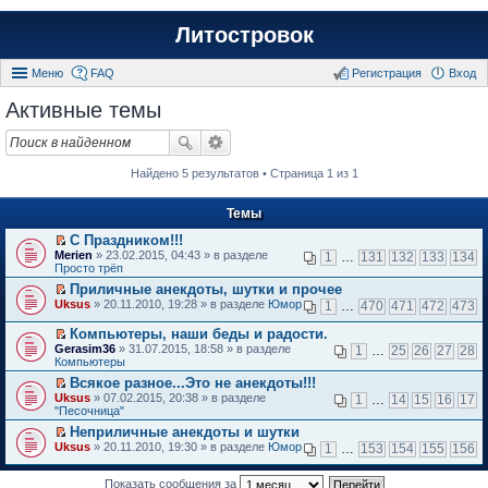
Литостровок
Меню
FAQ
Регистрация
Вход
Активные темы
Найдено 5 результатов • Страница 1 из 1
Темы
С Праздником!!!
П
Merien
» 23.02.2015, 04:43 » в разделе
1
…
131
132
133
134
е
Просто трёп
р
Приличные анекдоты, шутки и прочее
е
П
Uksus
й
» 20.11.2010, 19:28 » в разделе
Юмор
1
…
470
471
472
473
е
т
р
и
Компьютеры, наши беды и радости.
е
к
П
Gerasim36
» 31.07.2015, 18:58 » в разделе
1
…
25
26
27
28
й
п
е
Компьютеры
т
е
р
и
Всякое разное...Это не анекдоты!!!
р
е
к
П
в
Uksus
й
» 07.02.2015, 20:38 » в разделе
1
…
14
15
16
17
п
е
о
"Песочница"
т
е
р
м
и
Неприличные анекдоты и шутки
р
е
у
к
П
в
Uksus
й
» 20.11.2010, 19:30 » в разделе
Юмор
н
1
…
153
154
155
156
п
е
о
т
е
е
р
м
и
п
р
е
Показать сообщения за
у
к
р