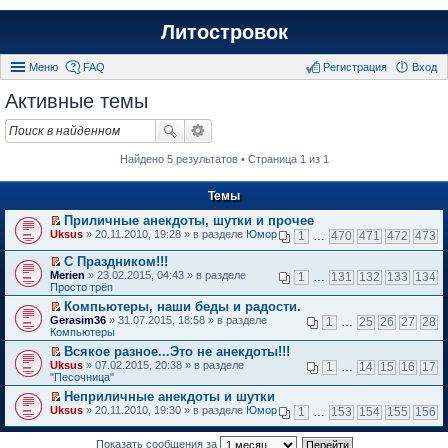
Литостровок
Меню
FAQ
Регистрация
Вход
Активные темы
Найдено 5 результатов • Страница 1 из 1
Темы
Приличные анекдоты, шутки и прочее
П
Uksus
» 20.11.2010, 19:28 » в разделе
Юмор
1
…
470
471
472
473
е
р
С Праздником!!!
е
П
Merien
» 23.02.2015, 04:43 » в разделе
1
…
131
132
133
134
й
е
Просто трёп
т
р
и
Компьютеры, наши беды и радости.
е
к
П
Gerasim36
й
» 31.07.2015, 18:58 » в разделе
1
…
25
26
27
28
п
е
Компьютеры
т
е
р
и
Всякое разное...Это не анекдоты!!!
р
е
к
П
в
Uksus
й
» 07.02.2015, 20:38 » в разделе
1
…
14
15
16
17
п
е
о
"Песочница"
т
е
р
м
и
р
Неприличные анекдоты и шутки
е
у
к
в
П
Uksus
й
» 20.11.2010, 19:30 » в разделе
Юмор
н
1
…
153
154
155
156
п
о
е
т
е
е
м
р
и
п
р
у
е
Показать сообщения за
к
р