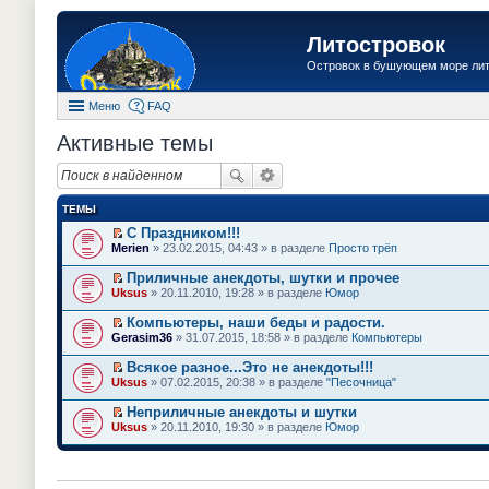
Литостровок
Островок в бушующем море ли
Меню
FAQ
Активные темы
ТЕМЫ
С Праздником!!!
П
Merien
» 23.02.2015, 04:43 » в разделе
Просто трёп
е
р
Приличные анекдоты, шутки и прочее
е
П
Uksus
» 20.11.2010, 19:28 » в разделе
Юмор
й
е
т
р
Компьютеры, наши беды и радости.
и
е
П
к
Gerasim36
» 31.07.2015, 18:58 » в разделе
Компьютеры
й
е
п
т
р
е
Всякое разное...Это не анекдоты!!!
и
е
р
П
к
Uksus
» 07.02.2015, 20:38 » в разделе
"Песочница"
й
в
е
п
т
о
р
е
Неприличные анекдоты и шутки
и
м
е
р
П
к
Uksus
» 20.11.2010, 19:30 » в разделе
Юмор
у
й
в
е
п
н
т
о
р
е
е
и
м
е
р
п
к
у
й
в
р
п
н