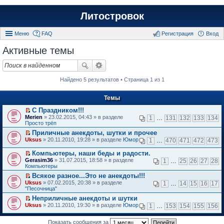
Литостровок
Меню
FAQ
Регистрация
Вход
Активные темы
Найдено 5 результатов • Страница 1 из 1
Темы
С Праздником!!!
П
Merien
» 23.02.2015, 04:43 » в разделе
1
…
131
132
133
134
е
Просто трёп
р
Приличные анекдоты, шутки и прочее
е
П
Uksus
й
» 20.11.2010, 19:28 » в разделе
Юмор
1
…
470
471
472
473
е
т
р
и
Компьютеры, наши беды и радости.
е
к
П
Gerasim36
» 31.07.2015, 18:58 » в разделе
1
…
25
26
27
28
й
п
е
Компьютеры
т
е
р
и
Всякое разное...Это не анекдоты!!!
р
е
к
П
в
Uksus
й
» 07.02.2015, 20:38 » в разделе
1
…
14
15
16
17
п
е
о
"Песочница"
т
е
р
м
и
Неприличные анекдоты и шутки
р
е
у
к
П
в
Uksus
й
» 20.11.2010, 19:30 » в разделе
Юмор
н
1
…
153
154
155
156
п
е
о
т
е
е
р
м
и
п
р
е
Показать сообщения за
у
к
р