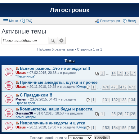
Литостровок
Меню
FAQ
Регистрация
Вход
Активные темы
Найдено 5 результатов • Страница 1 из 1
Темы
Всякое разное...Это не анекдоты!!!
П
Uksus
» 07.02.2015, 20:38 » в разделе
1
…
14
15
16
17
е
"Песочница"
р
Приличные анекдоты, шутки и прочее
е
П
Uksus
й
» 20.11.2010, 19:28 » в разделе
Юмор
1
…
470
471
472
473
е
т
р
и
С Праздником!!!
е
к
П
Merien
» 23.02.2015, 04:43 » в разделе
1
…
131
132
133
134
й
п
е
Просто трёп
т
е
р
и
Компьютеры, наши беды и радости.
р
е
к
П
в
Gerasim36
й
» 31.07.2015, 18:58 » в разделе
1
…
25
26
27
28
п
е
о
Компьютеры
т
е
р
м
и
Неприличные анекдоты и шутки
р
е
у
к
П
в
Uksus
й
» 20.11.2010, 19:30 » в разделе
Юмор
н
1
…
153
154
155
156
п
е
о
т
е
е
р
м
и
п
р
е
Показать сообщения за
у
к
р