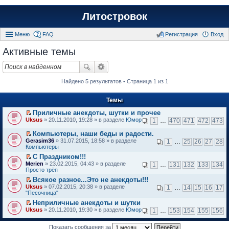
Литостровок
Меню
FAQ
Регистрация
Вход
Активные темы
Найдено 5 результатов • Страница 1 из 1
Темы
Приличные анекдоты, шутки и прочее
П
Uksus
» 20.11.2010, 19:28 » в разделе
Юмор
1
…
470
471
472
473
е
р
Компьютеры, наши беды и радости.
е
П
Gerasim36
» 31.07.2015, 18:58 » в разделе
1
…
25
26
27
28
й
е
Компьютеры
т
р
и
С Праздником!!!
е
к
П
Merien
й
» 23.02.2015, 04:43 » в разделе
1
…
131
132
133
134
п
е
Просто трёп
т
е
р
и
Всякое разное...Это не анекдоты!!!
р
е
к
П
в
Uksus
й
» 07.02.2015, 20:38 » в разделе
1
…
14
15
16
17
п
е
о
"Песочница"
т
е
р
м
и
р
Неприличные анекдоты и шутки
е
у
к
в
П
Uksus
й
» 20.11.2010, 19:30 » в разделе
Юмор
н
1
…
153
154
155
156
п
о
е
т
е
е
м
р
и
п
р
у
е
Показать сообщения за
к
р