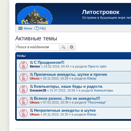
Литостровок
Островок в бушующем море ли
Меню
FAQ
Активные темы
ТЕМЫ
С Праздником!!!
П
Merien
» 23.02.2015, 04:43 » в разделе
Просто трёп
е
р
Приличные анекдоты, шутки и прочее
е
П
Uksus
» 20.11.2010, 19:28 » в разделе
Юмор
й
е
т
р
Компьютеры, наши беды и радости.
и
е
П
к
Gerasim36
» 31.07.2015, 18:58 » в разделе
Компьютеры
й
е
п
т
р
е
Всякое разное...Это не анекдоты!!!
и
е
р
П
к
Uksus
» 07.02.2015, 20:38 » в разделе
"Песочница"
й
в
е
п
т
о
р
е
Неприличные анекдоты и шутки
и
м
е
р
П
к
Uksus
» 20.11.2010, 19:30 » в разделе
Юмор
у
й
в
е
п
н
т
о
р
е
е
и
м
е
р
п
к
у
й
в
р
п
н