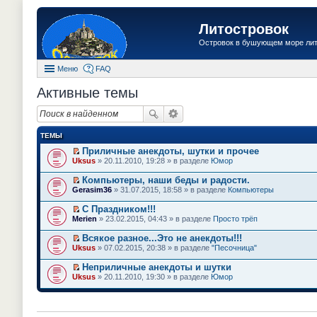
Литостровок
Островок в бушующем море ли
Меню
FAQ
Активные темы
ТЕМЫ
Приличные анекдоты, шутки и прочее
П
Uksus
» 20.11.2010, 19:28 » в разделе
Юмор
е
р
Компьютеры, наши беды и радости.
е
П
Gerasim36
» 31.07.2015, 18:58 » в разделе
Компьютеры
й
е
т
р
С Праздником!!!
и
е
П
к
Merien
» 23.02.2015, 04:43 » в разделе
Просто трёп
й
е
п
т
р
е
Всякое разное...Это не анекдоты!!!
и
е
р
П
к
Uksus
» 07.02.2015, 20:38 » в разделе
"Песочница"
й
в
е
п
т
о
р
е
Неприличные анекдоты и шутки
и
м
е
р
П
к
Uksus
» 20.11.2010, 19:30 » в разделе
Юмор
у
й
в
е
п
н
т
о
р
е
е
и
м
е
р
п
к
у
й
в
р
п
н