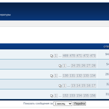
тературы
ОТВ
94
1
…
469
470
471
472
473
5
1
…
24
25
26
27
28
26
1
…
130
131
132
133
134
3
1
…
13
14
15
16
17
31
1
…
152
153
154
155
156
Показать сообщения за