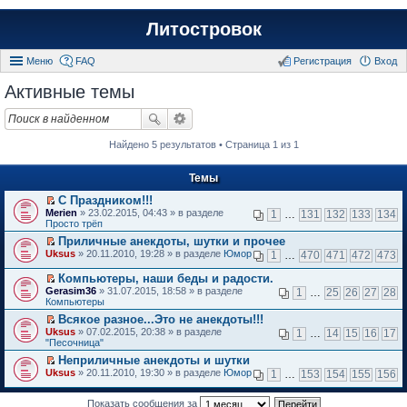
Литостровок
Меню
FAQ
Регистрация
Вход
Активные темы
Найдено 5 результатов • Страница 1 из 1
Темы
С Праздником!!!
П
Merien
» 23.02.2015, 04:43 » в разделе
1
…
131
132
133
134
е
Просто трёп
р
Приличные анекдоты, шутки и прочее
е
П
Uksus
й
» 20.11.2010, 19:28 » в разделе
Юмор
1
…
470
471
472
473
е
т
р
и
Компьютеры, наши беды и радости.
е
к
П
Gerasim36
» 31.07.2015, 18:58 » в разделе
1
…
25
26
27
28
й
п
е
Компьютеры
т
е
р
и
Всякое разное...Это не анекдоты!!!
р
е
к
П
в
Uksus
й
» 07.02.2015, 20:38 » в разделе
1
…
14
15
16
17
п
е
о
"Песочница"
т
е
р
м
и
Неприличные анекдоты и шутки
р
е
у
к
П
в
Uksus
й
» 20.11.2010, 19:30 » в разделе
Юмор
н
1
…
153
154
155
156
п
е
о
т
е
е
р
м
и
п
р
е
Показать сообщения за
у
к
р