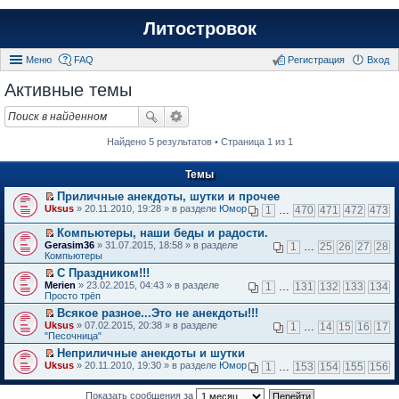
Литостровок
Меню
FAQ
Регистрация
Вход
Активные темы
Найдено 5 результатов • Страница 1 из 1
Темы
Приличные анекдоты, шутки и прочее
П
Uksus
» 20.11.2010, 19:28 » в разделе
Юмор
1
…
470
471
472
473
е
р
Компьютеры, наши беды и радости.
е
П
Gerasim36
» 31.07.2015, 18:58 » в разделе
1
…
25
26
27
28
й
е
Компьютеры
т
р
и
С Праздником!!!
е
к
П
Merien
й
» 23.02.2015, 04:43 » в разделе
1
…
131
132
133
134
п
е
Просто трёп
т
е
р
и
Всякое разное...Это не анекдоты!!!
р
е
к
П
в
Uksus
й
» 07.02.2015, 20:38 » в разделе
1
…
14
15
16
17
п
е
о
"Песочница"
т
е
р
м
и
р
Неприличные анекдоты и шутки
е
у
к
в
П
Uksus
й
» 20.11.2010, 19:30 » в разделе
Юмор
н
1
…
153
154
155
156
п
о
е
т
е
е
м
р
и
п
р
у
е
Показать сообщения за
к
р