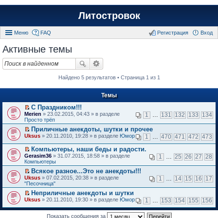
Литостровок
Меню
FAQ
Регистрация
Вход
Активные темы
Найдено 5 результатов • Страница 1 из 1
Темы
С Праздником!!!
П
Merien
» 23.02.2015, 04:43 » в разделе
1
…
131
132
133
134
е
Просто трёп
р
Приличные анекдоты, шутки и прочее
е
П
Uksus
й
» 20.11.2010, 19:28 » в разделе
Юмор
1
…
470
471
472
473
е
т
р
и
Компьютеры, наши беды и радости.
е
к
П
Gerasim36
» 31.07.2015, 18:58 » в разделе
1
…
25
26
27
28
й
п
е
Компьютеры
т
е
р
и
Всякое разное...Это не анекдоты!!!
р
е
к
П
в
Uksus
й
» 07.02.2015, 20:38 » в разделе
1
…
14
15
16
17
п
е
о
"Песочница"
т
е
р
м
и
Неприличные анекдоты и шутки
р
е
у
к
П
в
Uksus
й
» 20.11.2010, 19:30 » в разделе
Юмор
н
1
…
153
154
155
156
п
е
о
т
е
е
р
м
и
п
р
е
Показать сообщения за
у
к
р