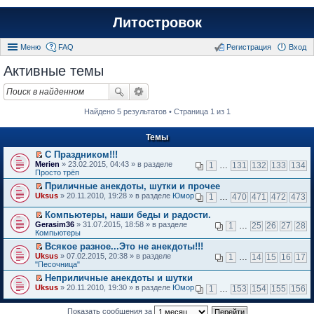
Литостровок
Меню
FAQ
Регистрация
Вход
Активные темы
Найдено 5 результатов • Страница 1 из 1
Темы
С Праздником!!!
П
Merien
» 23.02.2015, 04:43 » в разделе
1
…
131
132
133
134
е
Просто трёп
р
Приличные анекдоты, шутки и прочее
е
П
Uksus
й
» 20.11.2010, 19:28 » в разделе
Юмор
1
…
470
471
472
473
е
т
р
и
Компьютеры, наши беды и радости.
е
к
П
Gerasim36
» 31.07.2015, 18:58 » в разделе
1
…
25
26
27
28
й
п
е
Компьютеры
т
е
р
и
Всякое разное...Это не анекдоты!!!
р
е
к
П
в
Uksus
й
» 07.02.2015, 20:38 » в разделе
1
…
14
15
16
17
п
е
о
"Песочница"
т
е
р
м
и
Неприличные анекдоты и шутки
р
е
у
к
П
в
Uksus
й
» 20.11.2010, 19:30 » в разделе
Юмор
н
1
…
153
154
155
156
п
е
о
т
е
е
р
м
и
п
р
е
Показать сообщения за
у
к
р