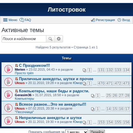
Литостровок
Меню
FAQ
Регистрация
Вход
Активные темы
Найдено 5 результатов • Страница 1 из 1
Темы
С Праздником!!!
П
Merien
» 23.02.2015, 04:43 » в разделе
1
…
131
132
133
134
е
Просто трёп
р
Приличные анекдоты, шутки и прочее
е
П
Uksus
й
» 20.11.2010, 19:28 » в разделе
Юмор
1
…
470
471
472
473
е
т
р
и
Компьютеры, наши беды и радости.
е
к
П
Gerasim36
» 31.07.2015, 18:58 » в разделе
1
…
25
26
27
28
й
п
е
Компьютеры
т
е
р
и
Всякое разное...Это не анекдоты!!!
р
е
к
П
в
Uksus
й
» 07.02.2015, 20:38 » в разделе
1
…
14
15
16
17
п
е
о
"Песочница"
т
е
р
м
и
Неприличные анекдоты и шутки
р
е
у
к
П
в
Uksus
й
» 20.11.2010, 19:30 » в разделе
Юмор
н
1
…
153
154
155
156
п
е
о
т
е
е
р
м
и
п
р
е
Показать сообщения за
у
к
р