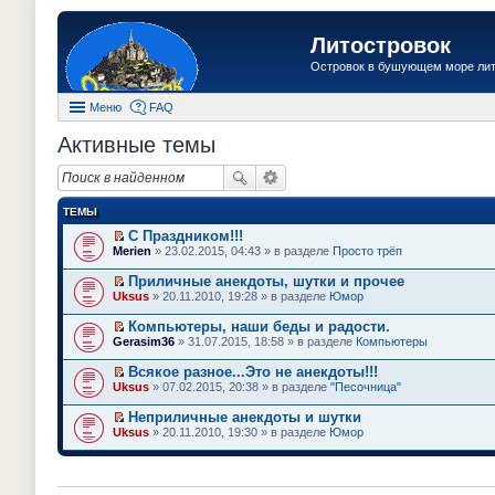
Литостровок
Островок в бушующем море ли
Меню
FAQ
Активные темы
ТЕМЫ
С Праздником!!!
П
Merien
» 23.02.2015, 04:43 » в разделе
Просто трёп
е
р
Приличные анекдоты, шутки и прочее
е
П
Uksus
» 20.11.2010, 19:28 » в разделе
Юмор
й
е
т
р
Компьютеры, наши беды и радости.
и
е
П
к
Gerasim36
» 31.07.2015, 18:58 » в разделе
Компьютеры
й
е
п
т
р
е
Всякое разное...Это не анекдоты!!!
и
е
р
П
к
Uksus
» 07.02.2015, 20:38 » в разделе
"Песочница"
й
в
е
п
т
о
р
е
Неприличные анекдоты и шутки
и
м
е
р
П
к
Uksus
» 20.11.2010, 19:30 » в разделе
Юмор
у
й
в
е
п
н
т
о
р
е
е
и
м
е
р
п
к
у
й
в
р
п
н