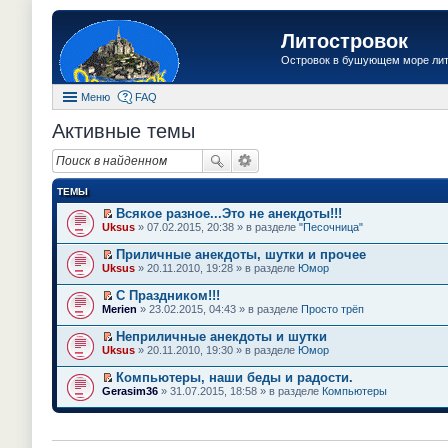
Литостровок
Островок в бушующем море ли
Меню
FAQ
Активные темы
ТЕМЫ
Всякое разное...Это не анекдоты!!!
П
Uksus
» 07.02.2015, 20:38 » в разделе
"Песочница"
е
р
Приличные анекдоты, шутки и прочее
е
П
Uksus
» 20.11.2010, 19:28 » в разделе
Юмор
й
е
т
р
С Праздником!!!
и
е
П
к
Merien
» 23.02.2015, 04:43 » в разделе
Просто трёп
й
е
п
т
р
е
Неприличные анекдоты и шутки
и
е
р
П
к
Uksus
» 20.11.2010, 19:30 » в разделе
Юмор
й
в
е
п
т
о
р
е
Компьютеры, наши беды и радости.
и
м
е
р
П
к
Gerasim36
» 31.07.2015, 18:58 » в разделе
Компьютеры
у
й
в
е
п
н
т
о
р
е
е
и
м
е
р
п
к
у
й
в
р
п
н