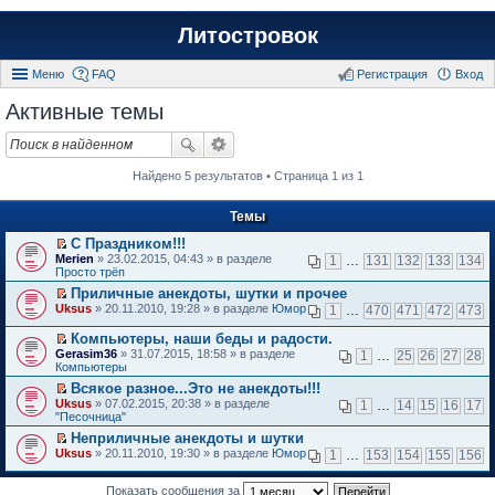
Литостровок
Меню
FAQ
Регистрация
Вход
Активные темы
Найдено 5 результатов • Страница 1 из 1
Темы
С Праздником!!!
П
Merien
» 23.02.2015, 04:43 » в разделе
1
…
131
132
133
134
е
Просто трёп
р
Приличные анекдоты, шутки и прочее
е
П
Uksus
й
» 20.11.2010, 19:28 » в разделе
Юмор
1
…
470
471
472
473
е
т
р
и
Компьютеры, наши беды и радости.
е
к
П
Gerasim36
» 31.07.2015, 18:58 » в разделе
1
…
25
26
27
28
й
п
е
Компьютеры
т
е
р
и
Всякое разное...Это не анекдоты!!!
р
е
к
П
в
Uksus
й
» 07.02.2015, 20:38 » в разделе
1
…
14
15
16
17
п
е
о
"Песочница"
т
е
р
м
и
Неприличные анекдоты и шутки
р
е
у
к
П
в
Uksus
й
» 20.11.2010, 19:30 » в разделе
Юмор
н
1
…
153
154
155
156
п
е
о
т
е
е
р
м
и
п
р
е
Показать сообщения за
у
к
р