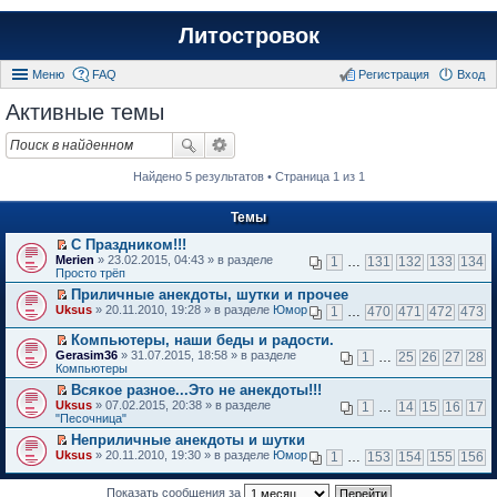
Литостровок
Меню
FAQ
Регистрация
Вход
Активные темы
Найдено 5 результатов • Страница 1 из 1
Темы
С Праздником!!!
П
Merien
» 23.02.2015, 04:43 » в разделе
1
…
131
132
133
134
е
Просто трёп
р
Приличные анекдоты, шутки и прочее
е
П
Uksus
й
» 20.11.2010, 19:28 » в разделе
Юмор
1
…
470
471
472
473
е
т
р
и
Компьютеры, наши беды и радости.
е
к
П
Gerasim36
» 31.07.2015, 18:58 » в разделе
1
…
25
26
27
28
й
п
е
Компьютеры
т
е
р
и
Всякое разное...Это не анекдоты!!!
р
е
к
П
в
Uksus
й
» 07.02.2015, 20:38 » в разделе
1
…
14
15
16
17
п
е
о
"Песочница"
т
е
р
м
и
Неприличные анекдоты и шутки
р
е
у
к
П
в
Uksus
й
» 20.11.2010, 19:30 » в разделе
Юмор
н
1
…
153
154
155
156
п
е
о
т
е
е
р
м
и
п
р
е
Показать сообщения за
у
к
р