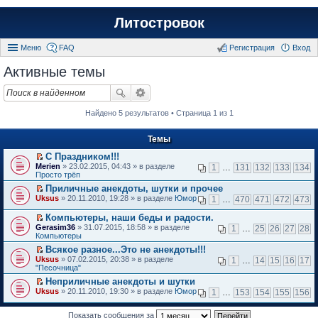
Литостровок
Меню
FAQ
Регистрация
Вход
Активные темы
Найдено 5 результатов • Страница 1 из 1
Темы
С Праздником!!!
П
Merien
» 23.02.2015, 04:43 » в разделе
1
…
131
132
133
134
е
Просто трёп
р
Приличные анекдоты, шутки и прочее
е
П
Uksus
й
» 20.11.2010, 19:28 » в разделе
Юмор
1
…
470
471
472
473
е
т
р
и
Компьютеры, наши беды и радости.
е
к
П
Gerasim36
» 31.07.2015, 18:58 » в разделе
1
…
25
26
27
28
й
п
е
Компьютеры
т
е
р
и
Всякое разное...Это не анекдоты!!!
р
е
к
П
в
Uksus
й
» 07.02.2015, 20:38 » в разделе
1
…
14
15
16
17
п
е
о
"Песочница"
т
е
р
м
и
Неприличные анекдоты и шутки
р
е
у
к
П
в
Uksus
й
» 20.11.2010, 19:30 » в разделе
Юмор
н
1
…
153
154
155
156
п
е
о
т
е
е
р
м
и
п
р
е
Показать сообщения за
у
к
р