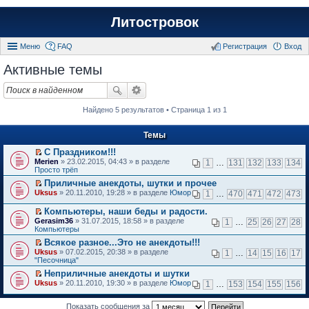
Литостровок
Меню
FAQ
Регистрация
Вход
Активные темы
Найдено 5 результатов • Страница 1 из 1
Темы
С Праздником!!!
П
Merien
» 23.02.2015, 04:43 » в разделе
1
…
131
132
133
134
е
Просто трёп
р
Приличные анекдоты, шутки и прочее
е
П
Uksus
й
» 20.11.2010, 19:28 » в разделе
Юмор
1
…
470
471
472
473
е
т
р
и
Компьютеры, наши беды и радости.
е
к
П
Gerasim36
» 31.07.2015, 18:58 » в разделе
1
…
25
26
27
28
й
п
е
Компьютеры
т
е
р
и
Всякое разное...Это не анекдоты!!!
р
е
к
П
в
Uksus
й
» 07.02.2015, 20:38 » в разделе
1
…
14
15
16
17
п
е
о
"Песочница"
т
е
р
м
и
Неприличные анекдоты и шутки
р
е
у
к
П
в
Uksus
й
» 20.11.2010, 19:30 » в разделе
Юмор
н
1
…
153
154
155
156
п
е
о
т
е
е
р
м
и
п
р
е
Показать сообщения за
у
к
р