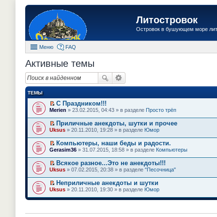
Литостровок
Островок в бушующем море ли
Меню
FAQ
Активные темы
ТЕМЫ
С Праздником!!!
П
Merien
» 23.02.2015, 04:43 » в разделе
Просто трёп
е
р
Приличные анекдоты, шутки и прочее
е
П
Uksus
» 20.11.2010, 19:28 » в разделе
Юмор
й
е
т
р
Компьютеры, наши беды и радости.
и
е
П
к
Gerasim36
» 31.07.2015, 18:58 » в разделе
Компьютеры
й
е
п
т
р
е
Всякое разное...Это не анекдоты!!!
и
е
р
П
к
Uksus
» 07.02.2015, 20:38 » в разделе
"Песочница"
й
в
е
п
т
о
р
е
Неприличные анекдоты и шутки
и
м
е
р
П
к
Uksus
» 20.11.2010, 19:30 » в разделе
Юмор
у
й
в
е
п
н
т
о
р
е
е
и
м
е
р
п
к
у
й
в
р
п
н