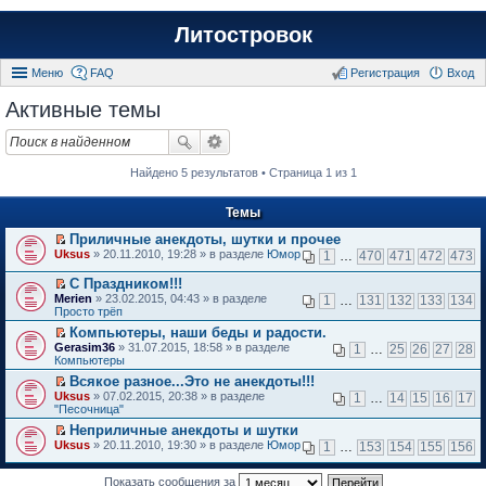
Литостровок
Меню
FAQ
Регистрация
Вход
Активные темы
Найдено 5 результатов • Страница 1 из 1
Темы
Приличные анекдоты, шутки и прочее
П
Uksus
» 20.11.2010, 19:28 » в разделе
Юмор
1
…
470
471
472
473
е
р
С Праздником!!!
е
П
Merien
» 23.02.2015, 04:43 » в разделе
1
…
131
132
133
134
й
е
Просто трёп
т
р
и
Компьютеры, наши беды и радости.
е
к
П
Gerasim36
й
» 31.07.2015, 18:58 » в разделе
1
…
25
26
27
28
п
е
Компьютеры
т
е
р
и
Всякое разное...Это не анекдоты!!!
р
е
к
П
в
Uksus
й
» 07.02.2015, 20:38 » в разделе
1
…
14
15
16
17
п
е
о
"Песочница"
т
е
р
м
и
р
Неприличные анекдоты и шутки
е
у
к
в
П
Uksus
й
» 20.11.2010, 19:30 » в разделе
Юмор
н
1
…
153
154
155
156
п
о
е
т
е
е
м
р
и
п
р
у
е
Показать сообщения за
к
р