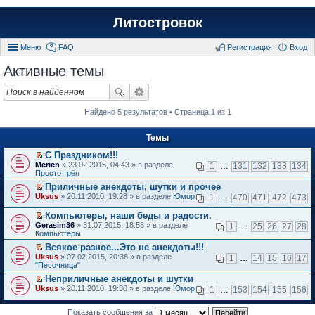
Литостровок
Меню
FAQ
Регистрация
Вход
Активные темы
Найдено 5 результатов • Страница 1 из 1
Темы
С Праздником!!!
П
Merien
» 23.02.2015, 04:43 » в разделе
1
…
131
132
133
134
е
Просто трёп
р
Приличные анекдоты, шутки и прочее
е
П
Uksus
й
» 20.11.2010, 19:28 » в разделе
Юмор
1
…
470
471
472
473
е
т
р
и
Компьютеры, наши беды и радости.
е
к
П
Gerasim36
» 31.07.2015, 18:58 » в разделе
1
…
25
26
27
28
й
п
е
Компьютеры
т
е
р
и
Всякое разное...Это не анекдоты!!!
р
е
к
П
в
Uksus
й
» 07.02.2015, 20:38 » в разделе
1
…
14
15
16
17
п
е
о
"Песочница"
т
е
р
м
и
Неприличные анекдоты и шутки
р
е
у
к
П
в
Uksus
й
» 20.11.2010, 19:30 » в разделе
Юмор
н
1
…
153
154
155
156
п
е
о
т
е
е
р
м
и
п
р
е
Показать сообщения за
у
к
р