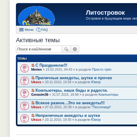
Литостровок
Островок в бушующем море ли
Меню
FAQ
Активные темы
ТЕМЫ
С Праздником!!!
П
Merien
» 23.02.2015, 04:43 » в разделе
Просто трёп
е
р
Приличные анекдоты, шутки и прочее
е
П
Uksus
» 20.11.2010, 19:28 » в разделе
Юмор
й
е
т
р
Компьютеры, наши беды и радости.
и
е
П
к
Gerasim36
» 31.07.2015, 18:58 » в разделе
Компьютеры
й
е
п
т
р
е
Всякое разное...Это не анекдоты!!!
и
е
р
П
к
Uksus
» 07.02.2015, 20:38 » в разделе
"Песочница"
й
в
е
п
т
о
р
е
Неприличные анекдоты и шутки
и
м
е
р
П
к
Uksus
» 20.11.2010, 19:30 » в разделе
Юмор
у
й
в
е
п
н
т
о
р
е
е
и
м
е
р
п
к
у
й
в
р
п
н