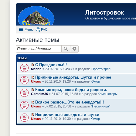
Литостровок
Островок в бушующем море ли
Меню
FAQ
Активные темы
ТЕМЫ
С Праздником!!!
П
Merien
» 23.02.2015, 04:43 » в разделе
Просто трёп
е
р
Приличные анекдоты, шутки и прочее
е
П
Uksus
» 20.11.2010, 19:28 » в разделе
Юмор
й
е
т
р
Компьютеры, наши беды и радости.
и
е
П
к
Gerasim36
» 31.07.2015, 18:58 » в разделе
Компьютеры
й
е
п
т
р
е
Всякое разное...Это не анекдоты!!!
и
е
р
П
к
Uksus
» 07.02.2015, 20:38 » в разделе
"Песочница"
й
в
е
п
т
о
р
е
Неприличные анекдоты и шутки
и
м
е
р
П
к
Uksus
» 20.11.2010, 19:30 » в разделе
Юмор
у
й
в
е
п
н
т
о
р
е
е
и
м
е
р
п
к
у
й
в
р
п
н