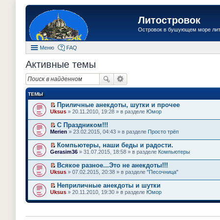
Литостровок
Островок в бушующем море ли
Меню
FAQ
Активные темы
ТЕМЫ
Приличные анекдоты, шутки и прочее
П
Uksus
» 20.11.2010, 19:28 » в разделе
Юмор
е
р
С Праздником!!!
е
П
Merien
» 23.02.2015, 04:43 » в разделе
Просто трёп
й
е
т
р
Компьютеры, наши беды и радости.
и
е
П
к
Gerasim36
» 31.07.2015, 18:58 » в разделе
Компьютеры
й
е
п
т
р
е
Всякое разное...Это не анекдоты!!!
и
е
р
П
к
Uksus
» 07.02.2015, 20:38 » в разделе
"Песочница"
й
в
е
п
т
о
р
е
Неприличные анекдоты и шутки
и
м
е
р
П
к
Uksus
» 20.11.2010, 19:30 » в разделе
Юмор
у
й
в
е
п
н
т
о
р
е
е
и
м
е
р
п
к
у
й
в
р
п
н