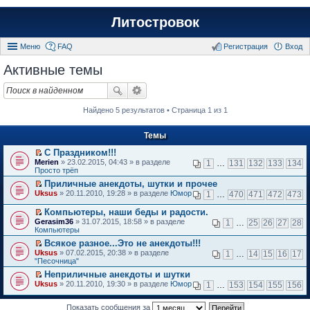
Литостровок
Меню
FAQ
Регистрация
Вход
Активные темы
Найдено 5 результатов • Страница 1 из 1
Темы
С Праздником!!!
П
Merien
» 23.02.2015, 04:43 » в разделе
1
…
131
132
133
134
е
Просто трёп
р
Приличные анекдоты, шутки и прочее
е
П
Uksus
й
» 20.11.2010, 19:28 » в разделе
Юмор
1
…
470
471
472
473
е
т
р
и
Компьютеры, наши беды и радости.
е
к
П
Gerasim36
» 31.07.2015, 18:58 » в разделе
1
…
25
26
27
28
й
п
е
Компьютеры
т
е
р
и
Всякое разное...Это не анекдоты!!!
р
е
к
П
в
Uksus
й
» 07.02.2015, 20:38 » в разделе
1
…
14
15
16
17
п
е
о
"Песочница"
т
е
р
м
и
Неприличные анекдоты и шутки
р
е
у
к
П
в
Uksus
й
» 20.11.2010, 19:30 » в разделе
Юмор
н
1
…
153
154
155
156
п
е
о
т
е
е
р
м
и
п
р
е
Показать сообщения за
у
к
р